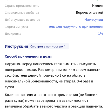
скованность и припухлость суставов. Способствует
Индия
Страна производитель
увеличению объема движений. Применяется для
Беречь от детей
Специальные свойства
местного симптоматического лечения воспалительных и
Нимесулид
Действующее вещество
дегенеративных заболеваний опорно-двигательной
системы, мышечных болей ревматического и
гель для наружного применения
Форма выпуска
неревматического происхождения, посттравматического
1%
Дозировка
воспаления мягких тканей и опорно-двигательного
аппарата. Равномерным тонким слоем нанести столбик
Инструкция
Смотреть полностью
геля длиной примерно 3 см на область максимальной
болезненности, не втирая, 3-4 раза в сутки. Перед
Способ применения и дозы
использованием геля следует проконсультироваться с
Наружно. Перед нанесением геля вымыть и высушить 
врачом.
поверхность кожи. Равномерным тонким слоем нанести 
столбик геля длиной примерно 3 см на область 
максимальной болезненности, не втирая, 3-4 раза в 
сутки.
Количество геля и частота его применения (не более 4 
раз в сутки) может варьировать в зависимости от 
величины обрабатываемого участка и реакции пациента.