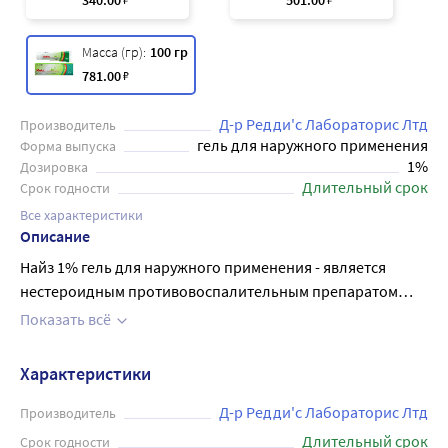
340
.00
501
.00
Масса (гр):
100 гр
781
.00
₽
Д-р Редди'с Лабораторис Лтд
Производитель
гель для наружного применения
Форма выпуска
1%
Дозировка
Длительный срок
Срок годности
Все характеристики
Описание
Найз 1% гель для наружного применения - является
нестероидным противовоспалительным препаратом
(НПВП) нового поколения из класса сульфонамидов.
Показать всё
Оказывает местное обезболивающее и
противовоспалительное действие. При местном
Характеристики
применении вызывает ослабление или исчезновение
болей в месте нанесения геля, в том числе болей в
Д-р Редди'с Лабораторис Лтд
Производитель
суставах в покое и при движении, уменьшает утреннюю
Длительный срок
Срок годности