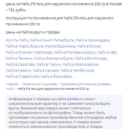
Цена на Найз 1% гель для наружного применения 100 гр в Москве
– 781 рубль.
Инструкция по применению для Найз 1% гель для наружного
применения 100 гр
Цены на Найз в других городах
Купить Найз
Найз в Санкт-Петербурге
Найз в Краснодаре
Найз в Новосибирске
Найз в Воронеже
Найз в Омске
Найз в Нижнем Новгороде
Найз в Ростове-на-Дону
Найз в Уфе
Найз в Тюмени
Найз в Екатеринбурге
Найз в Волгограде
Найз в Саратове
Найз в Перми
Найз в Красноярске
Найз в Казани
Найз в Самаре
Найз в Челябинске
Найз в Ставрополе
Найз в Ярославле
главная
лечение ног и суставов
препараты для лечения суставов
найз
найз 1% гель для наружного применения 100 гр
Информация о товарах на сайте
Apteka.ru
носит
ознакомительный характер и не заменяет консультацию
врача. Внешний вид товара может отличаться
от изображённого на фотографии. Товар может быть
произведен на разных производственных площадках, выбор
из которых при заказе невозможен. У товара может
измениться наименование производителя, а товары