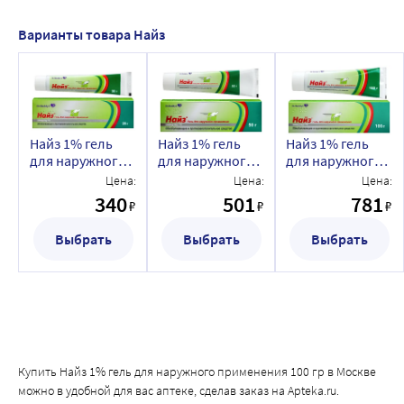
Варианты товара Найз
Найз 1% гель
Найз 1% гель
Найз 1% гель
для наружного
для наружного
для наружного
применения 20
применения 50
применения 100
Цена:
Цена:
Цена:
гр
гр
гр
340
501
781
₽
₽
₽
Выбрать
Выбрать
Выбрать
Купить Найз 1% гель для наружного применения 100 гр в Москве
можно в удобной для вас аптеке, сделав заказ на Apteka.ru.