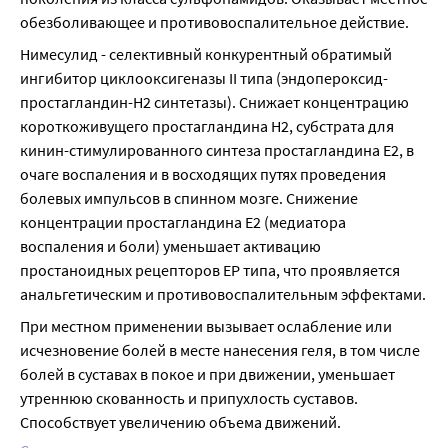
обезболивающее и противовоспалительное действие.
Нимесулид - селективный конкурентный обратимый 
ингибитор циклооксигеназы II типа (эндопероксид-
простагландин-Н2 синтетазы). Снижает концентрацию 
короткоживущего простагландина Н2, субстрата для 
кинин-стимулированного синтеза простагландина Е2, в 
очаге воспаления и в восходящих путях проведения 
болевых импульсов в спинном мозге. Снижение 
концентрации простагландина Е2 (медиатора 
воспаления и боли) уменьшает активацию 
простаноидных рецепторов ЕР типа, что проявляется 
анальгетическим и противовоспалительным эффектами.
При местном применении вызывает ослабление или 
исчезновение болей в месте нанесения геля, в том числе 
болей в суставах в покое и при движении, уменьшает 
утреннюю скованность и припухлость суставов. 
Способствует увеличению объема движений.