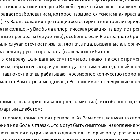
ьного клапана) или толщина Вашей сердечной мышцы слишком 
традаете заболеванием, которое называется «системная красна
); • у Вас высокая концентрация холестерина или триглицеридов
 на солнце; • у Вас была аллергическая реакция на другие пре
ные препараты (диуретики), особенно если Вы страдаете бр
е были случаи отечности языка, глотки, лица, вызванные аллерги
именении другого препарата (включая ингибиторы
 этом врачу. Если данные симптомы возникают на фоне приме
ием, обратитесь к врачу и никогда не применяйте данный пре
ром надпочечники вырабатывают чрезмерное количество гормон
Вамлосет Вам не рекомендован; • Вы принимаете следующие пр
мер, эналаприл, лизиноприл, рамиприл), в особенности, есл
ахарным диабетом;
ок в период применения препарата Ко-Вамлосет, как можно ско
ения или боль в глазах. Это могут быть симптомы накопления 
повышения внутриглазного давления, которые могут развивать