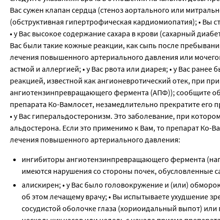
Вас сужен клапан сердца (стеноз аортального или митрал
(обструктивная гипертрофическая кардиомиопатия); • Вы с
• у Вас высокое содержание сахара в крови (сахарный диабет
Вас были такие кожные реакции, как сыпь после пребывания
лечения повышенного артериального давления или мочегон
астмой и аллергией; • у Вас рвота или диарея; • у Вас ране
реакцией, известной как ангионевротический отек, при пр
ангиотензинпревращающего фермента (АПФ)); сообщите об
препарата Ко-Вамлосет, незамедлительно прекратите его пр
• у Вас гиперальдостеронизм. Это заболевание, при кото
альдостерона. Если это применимо к Вам, то препарат Ко-
лечения повышенного артериального давления:
ингибиторы ангиотензинпревращающего фермента (напри
имеются нарушения со стороны почек, обусловленные с
алискирен; • у Вас было головокружение и (или) обмор
об этом лечащему врачу; • Вы испытываете ухудшение зр
сосудистой оболочке глаза (хориоидальный выпот) или 