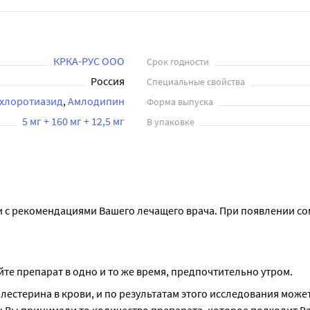
КРКА-РУС ООО
Срок годности
Россия
Специальные свойства
хлоротиазид
Амлодипин
Форма выпуска
5 мг + 160 мг + 12,5 мг
В упаковке
и с рекомендациями Вашего лечащего врача. При появлении со
йте препарат в одно и то же время, предпочтительно утром.
лестерина в крови, и по результатам этого исследования может