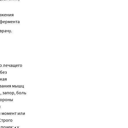
ижения 
 фермента
врачу.
о лечащего
(без
зкая
ивания мышц
, запор, боль
тороны
и
й момент или
Строго
очек; • у