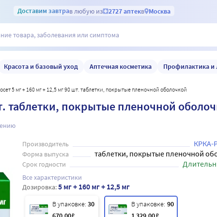
Доставим
завтра
в любую из
2727 аптек
в
Москва
Красота и базовый уход
Аптечная косметика
Профилактика и 
лосет 5 мг + 160 мг + 12,5 мг 90 шт. таблетки, покрытые пленочной оболочкой
0 шт. таблетки, покрытые пленочной оболо
нению
КРКА-
Производитель
таблетки, покрытые пленочной об
Форма выпуска
Длительн
Срок годности
Все характеристики
5 мг + 160 мг + 12,5 мг
Дозировка:
В упаковке:
30
В упаковке:
90
670
.00
₽
1 329
.00
₽