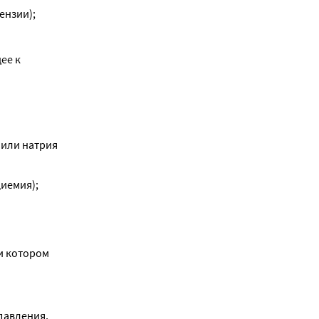
ензии);
е к 
или натрия 
циемия);
и котором 
давления, 