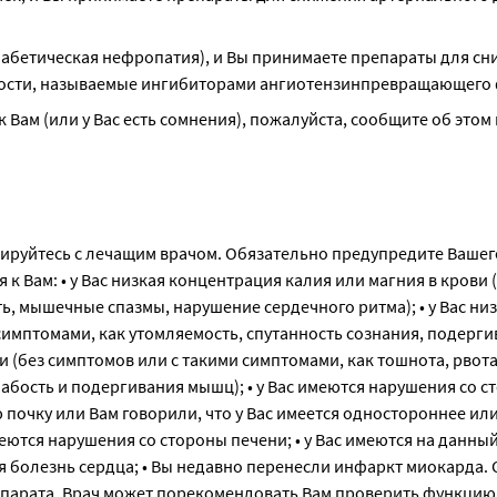
диабетическая нефропатия), и Вы принимаете препараты для сн
чности, называемые ингибиторами ангиотензинпревращающего
Вам (или у Вас есть сомнения), пожалуйста, сообщите об этом 
ируйтесь с лечащим врачом. Обязательно предупредите Вашег
к Вам: • у Вас низкая концентрация калия или магния в крови 
, мышечные спазмы, нарушение сердечного ритма); • у Вас ни
 симптомами, как утомляемость, спутанность сознания, подерг
ви (без симптомов или с такими симптомами, как тошнота, рвота
абость и подергивания мышц); • у Вас имеются нарушения со с
почку или Вам говорили, что у Вас имеется одностороннее ил
меются нарушения со стороны печени; • у Вас имеются на данны
 болезнь сердца; • Вы недавно перенесли инфаркт миокарда. 
парата. Врач может порекомендовать Вам проверить функцию п