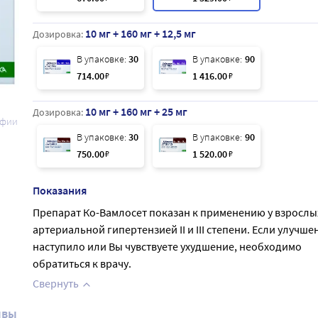
10 мг + 160 мг + 12,5 мг
Дозировка:
В упаковке:
30
В упаковке:
90
714
.00
₽
1 416
.00
₽
10 мг + 160 мг + 25 мг
Дозировка:
афии
В упаковке:
30
В упаковке:
90
750
.00
₽
1 520
.00
₽
Показания
Препарат Ко-Вамлосет показан к применению у взрослы
артериальной гипертензией II и III степени. Если улучше
наступило или Вы чувствуете ухудшение, необходимо
обратиться к врачу.
Свернуть
ывы