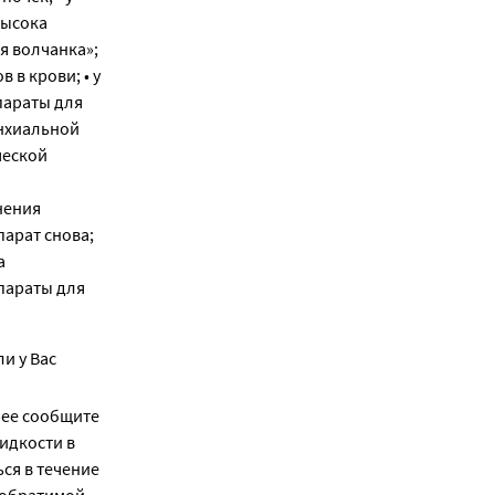
высока
я волчанка»;
 в крови; • у
параты для
онхиальной
ческой
нения
парат снова;
а
епараты для
и у Вас
рее сообщите
жидкости в
ся в течение