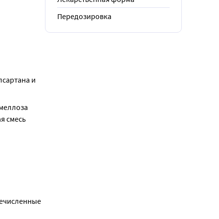
Передозировка
сартана и 
меллоза 
 смесь 
ечисленные 