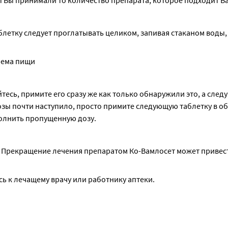
 Вы принимали то количество препарата, которое подходит В
летку следует проглатывать целиком, запивая стаканом воды, 
иема пищи
есь, примите его сразу же как только обнаружили это, а след
зы почти наступило, просто примите следующую таблетку в об
полнить пропущенную дозу.
 Прекращение лечения препаратом Ко-Вамлосет может привест
ь к лечащему врачу или работнику аптеки.