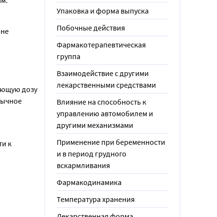
ам.
Упаковка и форма выпуска
Побочные действия
не 
Фармакотерапевтическая
группа
Взаимодействие с другими
лекарственными средствами
ующую дозу 
ычное 
Влияние на способность к
управлению автомобилем и
другими механизмами
Применение при беременности
и к 
и в период грудного
вскармливания
Фармакодинамика
Температура хранения
Лекарственная форма