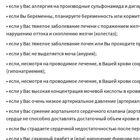
• если у Вас аллергия на производные сульфонамида и диг
• если Вы беременны, планируете беременность или кормит
• если у Вас тяжелое заболевание печени с поражением жел
нарушению оттока и скоплению желчи (холестаз);
• если у Вас тяжелое заболевание почек или Вы проходите 
• если у Вас не выделяется моча (анурия);
• если, несмотря на проводимое лечение, в Вашей крови со
(гипонатриемия);
• если, несмотря на проводимое лечение, в Вашей крови с
• если у Вас высокая концентрация мочевой кислоты в кров
• если у Вас очень низкое артериальное давление (артериал
• если у Вас сужение аортального сердечного клапана (аорт
сердце не способно доставлять достаточный объем крови в 
• если Вы страдаете сердечной недостаточностью после пе
• если у Вас сахарный диабет и (или) нарушение функции п