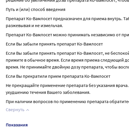
решение об увеличении дозы препарата Ко-Вамлосет, чтобы
Путь и (или) способ введения
Препарат Ко-Вамлосет предназначен для приема внутрь. Таб
разжевывая и не измельчая.
Препарат Ко-Вамлосет можно принимать независимо от пр
Если Вы забыли принять препарат Ко-Вамлосет
Если Вы забыли принять препарат Ко-Вамлосет, не беспокойт
примите в обычное время. Если время приема следующей до
время. Не принимайте двойную дозу препарата, чтобы вос
Если Вы прекратили прием препарата Ко-Вамлосет
Не прекращайте применение препарата без указания врача.
ухудшению течения Вашего заболевания.
При наличии вопросов по применению препарата обратитес
Свернуть
Показания