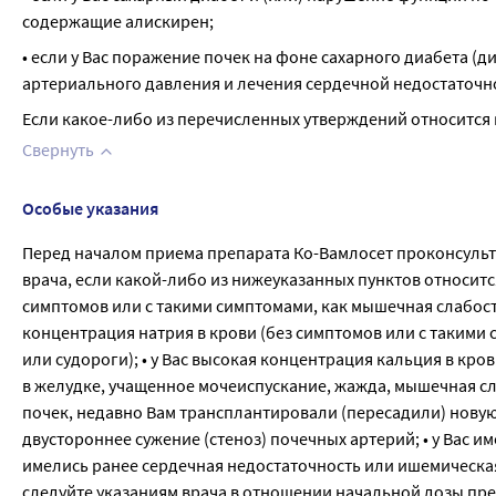
содержащие алискирен;
• если у Вас поражение почек на фоне сахарного диабета (
артериального давления и лечения сердечной недостато
Если какое-либо из перечисленных утверждений относится к 
Свернуть
Особые указания
Перед началом приема препарата Ко-Вамлосет проконсульт
врача, если какой-либо из нижеуказанных пунктов относится 
симптомов или с такими симптомами, как мышечная слабость
концентрация натрия в крови (без симптомов или с такими
или судороги); • у Вас высокая концентрация кальция в кро
в желудке, учащенное мочеиспускание, жажда, мышечная сл
почек, недавно Вам трансплантировали (пересадили) новую 
двустороннее сужение (стеноз) почечных артерий; • у Вас и
имелись ранее сердечная недостаточность или ишемическая
следуйте указаниям врача в отношении начальной дозы пре