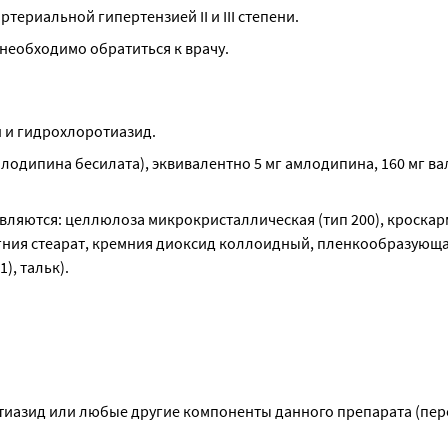
териальной гипертензией II и III степени.
 необходимо обратиться к врачу.
 и гидрохлоротиазид.
лодипина бесилата), эквивалентно 5 мг амлодипина, 160 мг вал
ляются: целлюлоза микрокристаллическая (тип 200), кроскар
агния стеарат, кремния диоксид коллоидный, пленкообразующая
), тальк).
ротиазид или любые другие компоненты данного препарата (пер