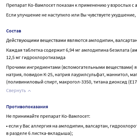
Препарат Ко-Вамлосет показан к применению у взрослых с ар
Если улучшение не наступило или Вы чувствуете ухудшение,
Состав
Действующими веществами являются амлодипин, валсартан
Каждая таблетка содержит 6,94 мг амлодипина безилата (ам
12,5 мг гидрохлоротиазида
Прочими ингредиентами (вспомогательными веществами) яв
натрия, повидон К-25, натрия лаурилсульфат, маннитол, м
(поливиниловый спирт, макрогол-3350, титана диоксид (E171
Свернуть
Противопоказания
Не принимайте препарат Ко-Вамлосет:
• если у Вас аллергия на амлодипин, валсартан, гидрохло
в разделе 6 листка-вкладыша);