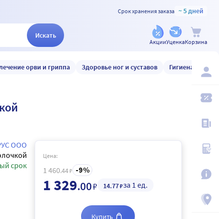
~ 5 дней
Срок хранения заказа
Искать
Акции
Уценка
Корзина
лечение орви и гриппа
Здоровье ног и суставов
Гигиена и уход
чкой
РУС ООО
олочкой
Цена:
ый срок
9
1 460
.44
₽
1 329
.00
за 1 ед.
₽
14
.77
₽
Купить