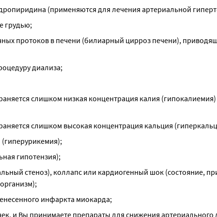
идропиридина (применяются для лечения артериальной гиперт
е грудью;
чных протоков в печени (билиарный цирроз печени), приводяще
процедуру диализа;
храняется слишком низкая концентрация калия (гипокалиемия) 
охраняется слишком высокая концентрация кальция (гиперкаль
и (гиперурикемия);
ьная гипотензия);
альный стеноз), коллапс или кардиогенный шок (состояние, пр
организм);
ренесенного инфаркта миокарда;
очек, и Вы принимаете препараты для снижения артериального 