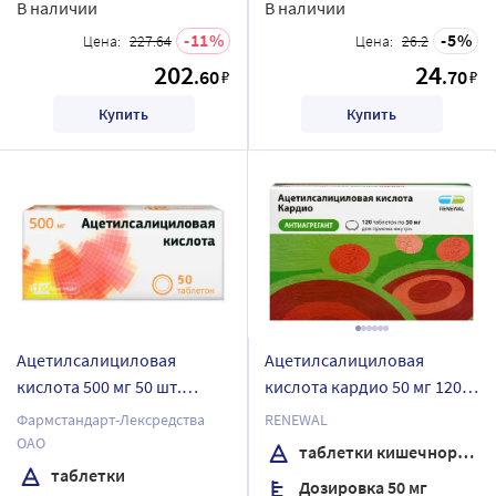
В наличии
В наличии
11
5
Цена:
227.64
Цена:
26.2
202
24
.60
.70
₽
₽
Купить
Купить
Ацетилсалициловая
Ацетилсалициловая
кислота 500 мг 50 шт.
кислота кардио 50 мг 120
блистер таблетки
шт. блистер таблетки
Фармстандарт-Лексредства
RENEWAL
кишечнорастворимые ,
ОАО
таблетки кишечнорастворимые , покрытые пленочной оболочкой
покрытые пленочной
таблетки
Дозировка 50 мг
оболочкой