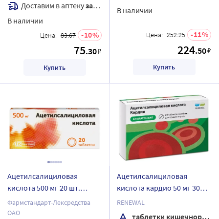
Доставим в аптеку
завтра
В наличии
В наличии
11
10
Цена:
252.25
Цена:
83.67
224
75
.50
.30
₽
₽
Купить
Купить
Ацетилсалициловая
Ацетилсалициловая
кислота 500 мг 20 шт.
кислота кардио 50 мг 30
таблетки
шт. блистер таблетки
Фармстандарт-Лексредства
RENEWAL
кишечнорастворимые ,
ОАО
таблетки кишечнорастворимые , покрытые пленочной оболочкой