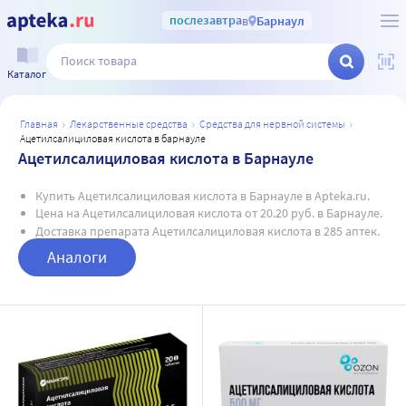
послезавтра
в
Барнаул
Каталог
главная
лекарственные средства
средства для нервной системы
ацетилсалициловая кислота в барнауле
Ацетилсалициловая кислота в Барнауле
Купить Ацетилсалициловая кислота в Барнауле в Apteka.ru.
Цена на Ацетилсалициловая кислота от 20.20 руб. в Барнауле.
Доставка препарата Ацетилсалициловая кислота в 285 аптек.
Аналоги