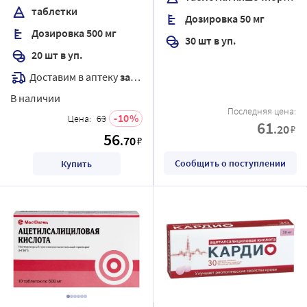
покрытые пленочной
таблетки
Дозировка 50 мг
оболочкой
Дозировка 500 мг
30 шт в уп.
20 шт в уп.
Доставим в аптеку
завтра
В наличии
Последняя цена:
10
Цена:
63
61
.20
₽
56
.70
₽
Сообщить о поступлении
Купить