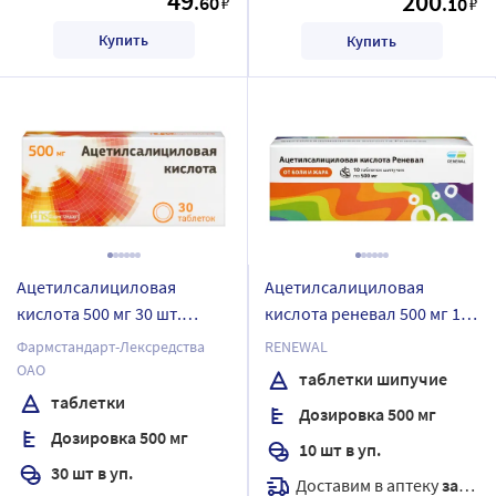
49
200
.60
₽
.10
₽
Купить
Купить
Ацетилсалициловая
Ацетилсалициловая
кислота 500 мг 30 шт.
кислота реневал 500 мг 10
блистер таблетки
шт. таблетки шипучие
Фармстандарт-Лексредства
RENEWAL
ОАО
таблетки шипучие
таблетки
Дозировка 500 мг
Дозировка 500 мг
10 шт в уп.
30 шт в уп.
Доставим в аптеку
завтра