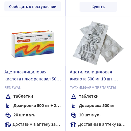
Сообщить о поступлении
Купить
Ацетилсалициловая
Ацетилсалициловая
кислота плюс реневал 500
кислота 500 мг 10 шт.
мг+25 мг 20 шт. таблетки
таблетки
RENEWAL
ТАТХИМФАРМПРЕПАРАТЫ
таблетки
таблетки
Дозировка 500 мг + 25 мг
Дозировка 500 мг
20 шт в уп.
10 шт в уп.
Доставим в аптеку
завтра
Доставим в аптеку
завтра