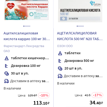
Ацетилсалициловая
АЦЕТИЛСАЛИЦИЛОВАЯ
кислота кардио 100 мг 30
КИСЛОТА 500 МГ N20 ТАБЛ/
шт. блистер таблетки
ОЗОН
Фармстандарт-Лексредства
ОЗОН ООО
кишечнорастворимые ,
ОАО
таблетки
покрытые пленочной
таблетки кишечнорастворимые , покрытые пленочной оболочкой
Дозировка 500 мг
оболочкой
Дозировка 100 мг
20 шт в уп.
30 шт в уп.
Доставим в аптеку
завтра
Доставим в аптеку
завтра
В наличии
В наличии
17
10
Цена:
41.5
Цена:
125.67
34
113
.40
.10
₽
₽