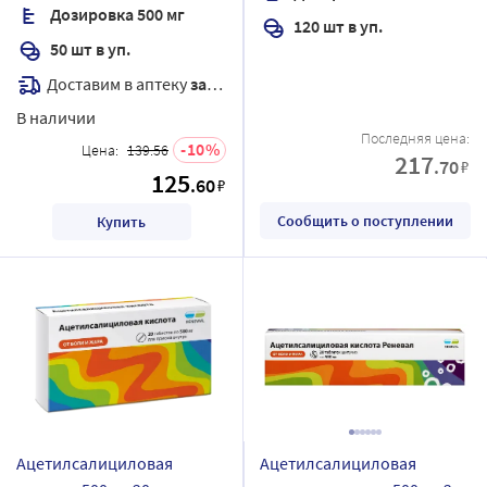
Дозировка 500 мг
120 шт в уп.
50 шт в уп.
Доставим в аптеку
завтра
В наличии
Последняя цена:
10
Цена:
139.56
217
.70
₽
125
.60
₽
Сообщить о поступлении
Купить
Ацетилсалициловая
Ацетилсалициловая