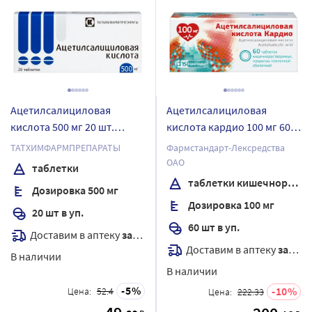
Ацетилсалициловая
Ацетилсалициловая
кислота 500 мг 20 шт.
кислота кардио 100 мг 60
таблетки
шт. блистер таблетки
ТАТХИМФАРМПРЕПАРАТЫ
Фармстандарт-Лексредства
кишечнорастворимые ,
ОАО
таблетки
покрытые пленочной
таблетки кишечнорастворимые , покрытые пленочной оболочкой
Дозировка 500 мг
оболочкой
Дозировка 100 мг
20 шт в уп.
60 шт в уп.
Доставим в аптеку
завтра
Доставим в аптеку
завтра
В наличии
В наличии
5
10
Цена:
52.4
Цена:
222.33