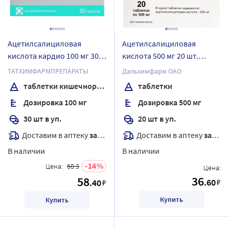
Ацетилсалициловая
Ацетилсалициловая
кислота кардио 100 мг 30
кислота 500 мг 20 шт.
шт. таблетки
таблетки
ТАТХИМФАРМПРЕПАРАТЫ
Дальхимфарм ОАО
кишечнорастворимые ,
таблетки кишечнорастворимые , покрытые пленочной оболочкой
таблетки
покрытые пленочной
Дозировка 100 мг
Дозировка 500 мг
оболочкой
30 шт в уп.
20 шт в уп.
Доставим в аптеку
завтра
Доставим в аптеку
завтра
В наличии
В наличии
14
Цена:
68.3
Цена:
36
58
.60
.40
₽
₽
Купить
Купить