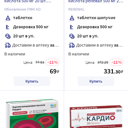
кислота 500 мг 20 шт.
кислота реневал 500 мг 20
таблетки
шт. таблетки шипучие
Обновление ПФК АО
RENEWAL
таблетки
таблетки шипучие
Дозировка 500 мг
Дозировка 500 мг
20 шт в уп.
20 шт в уп.
Доставим в аптеку
завтра
Доставим в аптеку
завтра
В наличии
В наличии
11
11
Цена:
77.53
Цена:
372.25
69
331
.30
₽
₽
Купить
Купить