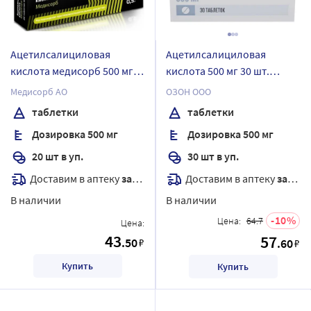
Ацетилсалициловая
Ацетилсалициловая
кислота медисорб 500 мг
кислота 500 мг 30 шт.
20 шт. таблетки
таблетки
Медисорб АО
ОЗОН ООО
таблетки
таблетки
Дозировка 500 мг
Дозировка 500 мг
20 шт в уп.
30 шт в уп.
Доставим в аптеку
завтра
Доставим в аптеку
завтра
В наличии
В наличии
10
Цена:
64.7
Цена:
43
57
.50
₽
.60
₽
Купить
Купить