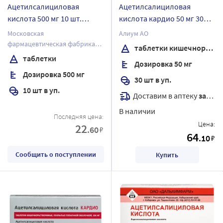
Ацетилсалициловая
Ацетилсалициловая
кислота 500 мг 10 шт.
кислота кардио 50 мг 30
таблетки
шт. таблетки
Московская
Алиум АО
кишечнорастворимые ,
фармацевтическая фабрика
таблетки кишечнорастворимые , покрытые пленочной оболочкой
покрытые пленочной
ЗАО
таблетки
Дозировка 50 мг
оболочкой
Дозировка 500 мг
30 шт в уп.
10 шт в уп.
Доставим в аптеку
завтра
В наличии
Последняя цена:
Цена:
22
.60
₽
64
.10
₽
Сообщить о поступлении
Купить