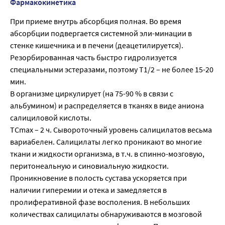
Фармакокинетика
При приеме внутрь абсорбция полная. Во время
абсорбции подвергается системной эли-минации в
стенке кишечника и в печени (деацетилируется).
Резорбированная часть быстро гидролизуется
специальными эстеразами, поэтому Т1/2 – не более 15-20
мин.
В организме циркулирует (на 75-90 % в связи с
альбумином) и распределяется в тканях в виде аниона
салициловой кислоты.
ТСmax – 2 ч. Сывороточный уровень салицилатов весьма
вариабелен. Салицилаты легко проникают во многие
ткани и жидкости организма, в т.ч. в спинно-мозговую,
перитонеальную и синовиальную жидкости.
Проникновение в полость сустава ускоряется при
наличии гиперемии и отека и замедляется в
пролиферативной фазе восполения. В небольших
количествах салицилаты обнаруживаются в мозговой