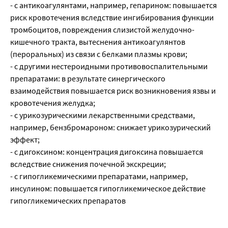
- с антикоагулянтами, например, гепарином: повышается
риск кровотечения вследствие ингибирования функции
тромбоцитов, повреждения слизистой желудочно-
кишечного тракта, вытеснения антикоагулянтов
(пероральных) из связи с белками плазмы крови;
- с другими нестероидными противовоспалительными
препаратами: в результате синергического
взаимодействия повышается риск возникновения язвы и
кровотечения желудка;
- с урикозурическими лекарственными средствами,
например, бензбромароном: снижает урикозурический
эффект;
- с дигоксином: концентрация дигоксина повышается
вследствие снижения почечной экскреции;
- с гипогликемическими препаратами, например,
инсулином: повышается гипогликемическое действие
гипогликемических препаратов