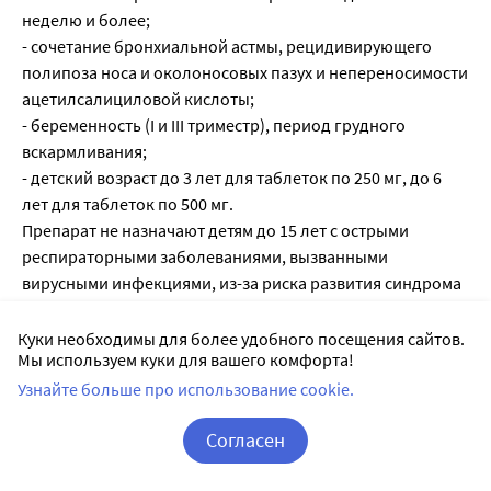
неделю и более;
- сочетание бронхиальной астмы, рецидивирующего
полипоза носа и околоносовых пазух и непереносимости
ацетилсалициловой кислоты;
- беременность (I и III триместр), период грудного
вскармливания;
- детский возраст до 3 лет для таблеток по 250 мг, до 6
лет для таблеток по 500 мг.
Препарат не назначают детям до 15 лет с острыми
респираторными заболеваниями, вызванными
вирусными инфекциями, из-за риска развития синдрома
Рейе (энцефалопатия и острая жировая дистрофия
печени с острым развитием печеночной
Куки необходимы для более удобного посещения сайтов.
Мы используем куки для вашего комфорта!
недостаточности).
С осторожностью – при сопутствующей терапии
Узнайте больше про использование cookie.
антикоагулянтами, подагре, язвенной бо-лезни желудка
Согласен
и/или двенадцатиперстной кишки (в анамнезе)
Корзина
Вход / Регистрация