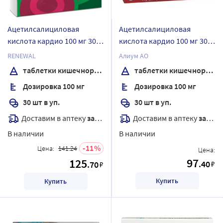
Ацетилсалициловая
Ацетилсалициловая
кислота кардио 100 мг 30
кислота кардио 100 мг 30
шт. блистер таблетки
шт. таблетки
RENEWAL
Алиум АО
кишечнорастворимые ,
кишечнорастворимые ,
таблетки кишечнорастворимые , покрытые пленочной оболочкой
таблетки кишечнорастворимые , покрытые пленочной оболочкой
покрытые пленочной
покрытые пленочной
Дозировка 100 мг
Дозировка 100 мг
оболочкой
оболочкой
30 шт в уп.
30 шт в уп.
Доставим в аптеку
завтра
Доставим в аптеку
завтра
В наличии
В наличии
11
Цена:
141.24
Цена:
97
125
.40
.70
₽
₽
Купить
Купить