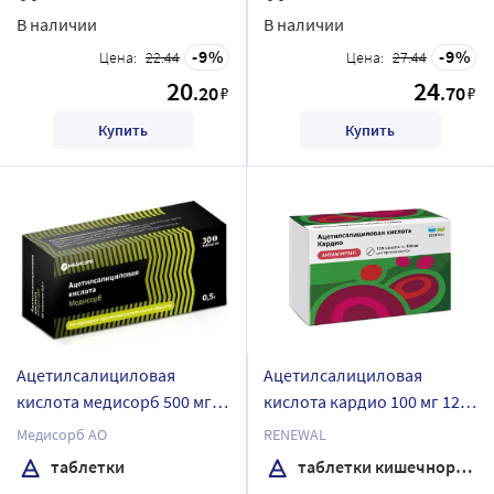
В наличии
В наличии
9
9
Цена:
22.44
Цена:
27.44
20
24
.20
.70
₽
₽
Купить
Купить
Ацетилсалициловая
Ацетилсалициловая
кислота медисорб 500 мг
кислота кардио 100 мг 120
30 шт. таблетки
шт. блистер таблетки
Медисорб АО
RENEWAL
кишечнорастворимые ,
таблетки
таблетки кишечнорастворимые , покрытые пленочной оболочкой
покрытые пленочной