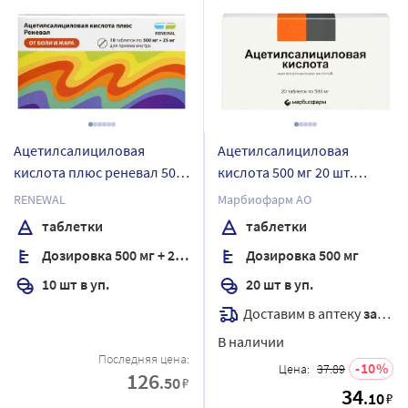
Ацетилсалициловая
Ацетилсалициловая
кислота плюс реневал 500
кислота 500 мг 20 шт.
мг + 25 мг 10 шт. таблетки
таблетки
RENEWAL
Марбиофарм АО
таблетки
таблетки
Дозировка 500 мг + 25 мг
Дозировка 500 мг
10 шт в уп.
20 шт в уп.
Доставим в аптеку
завтра
В наличии
Последняя цена:
10
Цена:
37.89
126
.50
₽
34
.10
₽