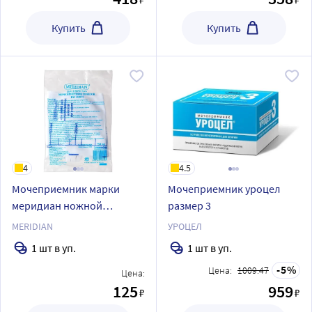
Купить
Купить
4
4.5
Мочеприемник марки
Мочеприемник уроцел
меридиан ножной
размер 3
dw310075 750 мл
MERIDIAN
УРОЦЕЛ
1 шт в уп.
1 шт в уп.
5
Цена:
1009.47
Цена:
125
959
₽
₽