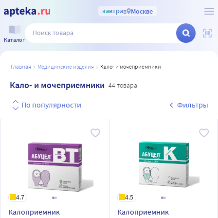
завтра
в
Москве
Каталог
главная
медицинские изделия
кало- и мочеприемники
Кало- и мочеприемники
44 товара
По популярности
Фильтры
4.7
4.5
Калоприемник
Калоприемник