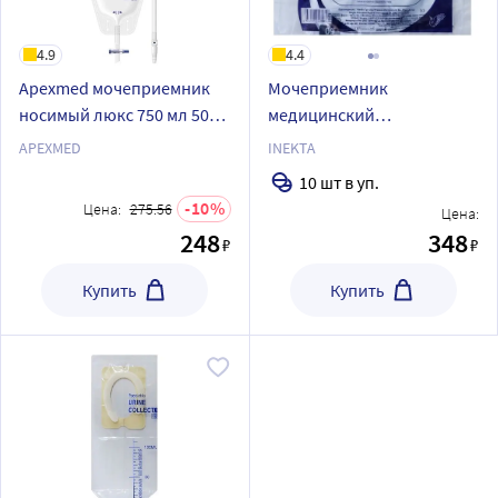
4.9
4.4
Apexmed мочеприемник
Мочеприемник
носимый люкс 750 мл 50
медицинский
см 1 шт.
однократного
APEXMED
INEKTA
применения стандартный
10 шт в уп.
INEKTA 1 л 10 шт.
10
Цена:
275.56
Цена:
248
348
₽
₽
Купить
Купить