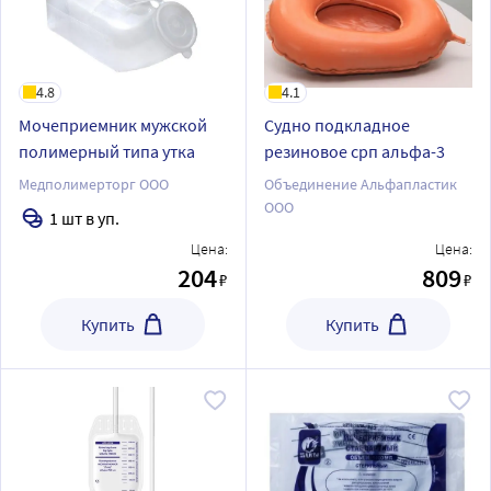
4.8
4.1
Мочеприемник мужской
Судно подкладное
полимерный типа утка
резиновое срп альфа-3
Медполимерторг ООО
Объединение Альфапластик
ООО
1 шт в уп.
Цена:
Цена:
204
809
₽
₽
Купить
Купить