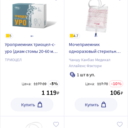
5
4.7
Уроприемник триоцел-с-
Мочеприемник
уро (диам стомы 20-60 мм)
одноразовый стерильный
5 шт.
с крестовым краном с
ТРИОЦЕЛ
Чаншу Канбао Медикал
приводной трубкой 2000
Аплайенс Фэктори
мл
1 шт в уп.
5
10
Цена:
1177.89
Цена:
117.78
1 119
106
₽
₽
Купить
Купить