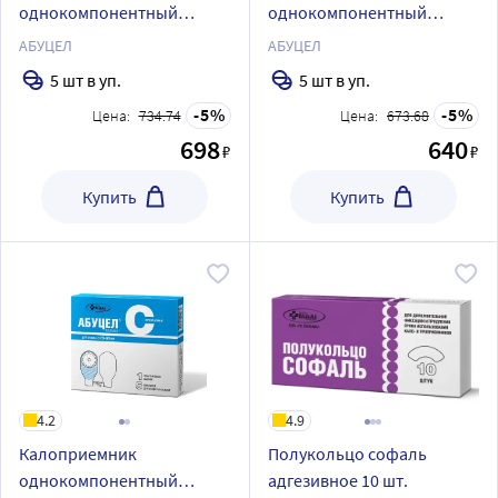
однокомпонентный
однокомпонентный
абуцел- вт (диаметр стомы
абуцел-к (диаметр стомы
АБУЦЕЛ
АБУЦЕЛ
до 80 мм) 5 шт.
до 70 мм) 5 шт.
5 шт в уп.
5 шт в уп.
5
5
Цена:
734.74
Цена:
673.68
698
640
₽
₽
Купить
Купить
4.2
4.9
Калоприемник
Полукольцо софаль
однокомпонентный
адгезивное 10 шт.