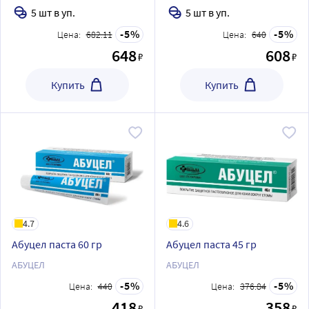
5 шт в уп.
5 шт в уп.
5
5
Цена:
682.11
Цена:
640
648
608
₽
₽
Купить
Купить
4.7
4.6
Абуцел паста 60 гр
Абуцел паста 45 гр
АБУЦЕЛ
АБУЦЕЛ
5
5
Цена:
440
Цена:
376.84
418
358
₽
₽