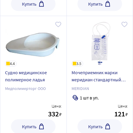
Купить
Купить
4.4
3.5
Судно медицинское
Мочеприемник марки
полимерное ладья
меридиан стандартный
st1300201 2000 мл
Медполимерторг ООО
MERIDIAN
1 шт в уп.
Цена:
Цена:
332
121
₽
₽
Купить
Купить