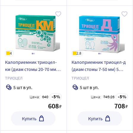
4
2.8
Калоприемник триоцел-
Калоприемник триоцел-д
км (диам стомы 20-70 мм) 5
(диам стомы 7-50 мм) 5
шт./непрозрачный
шт./прозрачный
ТРИОЦЕЛ
ТРИОЦЕЛ
5 шт в уп.
5 шт в уп.
5
5
Цена:
640
Цена:
745.26
608
708
₽
₽
Купить
Купить