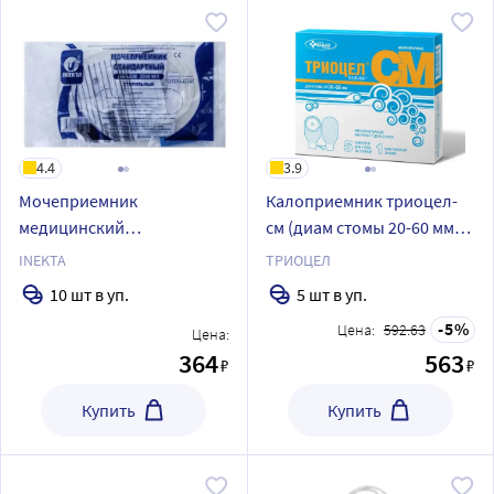
4.4
3.9
Мочеприемник
Калоприемник триоцел-
медицинский
см (диам стомы 20-60 мм) 5
однократного
шт./непрозрачный
INEKTA
ТРИОЦЕЛ
применения стандартный
10 шт в уп.
5 шт в уп.
INEKTA 2 л 10 шт.
5
Цена:
592.63
Цена:
364
563
₽
₽
Купить
Купить