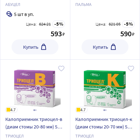
абуцел-с (диаметр стомы
АБУЦЕЛ
ПАЛЬМА
до 60 мм) 5 шт.
5 шт в уп.
5
5
Цена:
624.21
Цена:
621.05
593
590
₽
₽
Купить
Купить
4.7
4.7
Калоприемник триоцел-в
Калоприемник триоцел-к
(диам стомы 20-80 мм) 5
(диам стомы 20-70 мм) 5
шт./прозрачные
шт./прозрачные
ТРИОЦЕЛ
ТРИОЦЕЛ