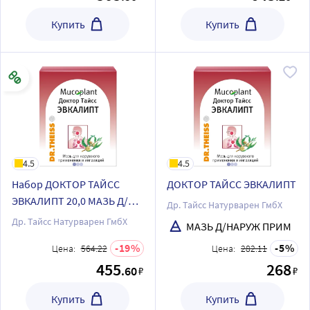
Купить
Купить
4.5
4.5
Набор ДОКТОР ТАЙСС
ДОКТОР ТАЙСС ЭВКАЛИПТ
ЭВКАЛИПТ 20,0 МАЗЬ Д/
Др. Тайсс Натурварен ГмбХ
НАРУЖ ПРИМ Д/ИНГ из 2-х
Др. Тайсс Натурварен ГмбХ
МАЗЬ Д/НАРУЖ ПРИМ
уп со скидкой
19
5
Цена:
564.22
Цена:
282.11
455
268
.60
₽
₽
Купить
Купить