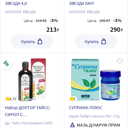
ЗВЕЗДА 4,0
ЗВЕЗДА 5МЛ
ЗОЛОТАЯ ЗВЕЗДА
ЗОЛОТАЯ ЗВЕЗДА
3
3
Цена:
219.59
Цена:
298.97
213
290
₽
₽
Купить
Купить
4.75
5
Набор ДОКТОР ТАЙСС:
СУПРИМА-ПЛЮС
СИРОП С
Шрея Лайф Саенсиз Пвт. Лтд
ПОДОРОЖНИКОМ 250МЛ
Др. Тайсс Натурварен ГмбХ
МАЗЬ Д/НАРУЖ ПРИМ