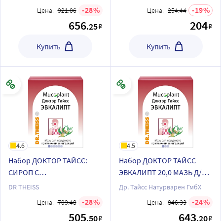
ФЛАК + ЭВКАЛИПТ 20,0
28
19
Цена:
921.06
Цена:
254.44
МАЗЬ Д/НАРУЖ ПРИМ Д/
656
204
ИНГ со скидкой
.25
₽
₽
Купить
Купить
4.6
4.5
Набор ДОКТОР ТАЙСС:
Набор ДОКТОР ТАЙСС
СИРОП С
ЭВКАЛИПТ 20,0 МАЗЬ Д/
ПОДОРОЖНИКОМ 100МЛ
НАРУЖ ПРИМ Д/ИНГ из 3-х
DR THEISS
Др. Тайсс Натурварен ГмбХ
ФЛАК + ЭВКАЛИПТ 20,0
уп со скидкой
28
24
Цена:
709.48
Цена:
846.33
МАЗЬ Д/НАРУЖ ПРИМ Д/
505
643
.50
.20
₽
₽
ИНГ со скидкой