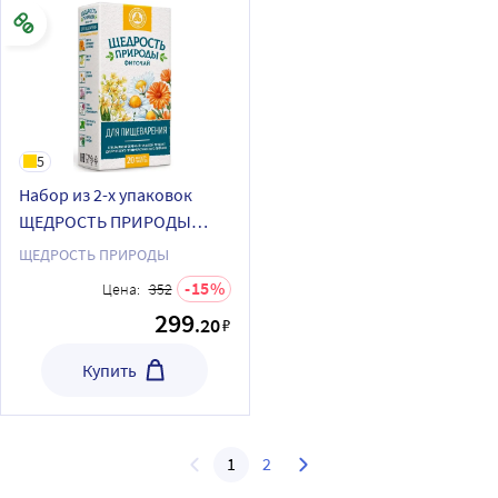
5
Набор из 2-х упаковок
ЩЕДРОСТЬ ПРИРОДЫ
ФИТОЧАЙ ДЛЯ
ЩЕДРОСТЬ ПРИРОДЫ
ПИЩЕВАРЕНИЯ фильтр-
15
Цена:
352
пакеты (20шт) со скидкой
299
.20
₽
Купить
1
2