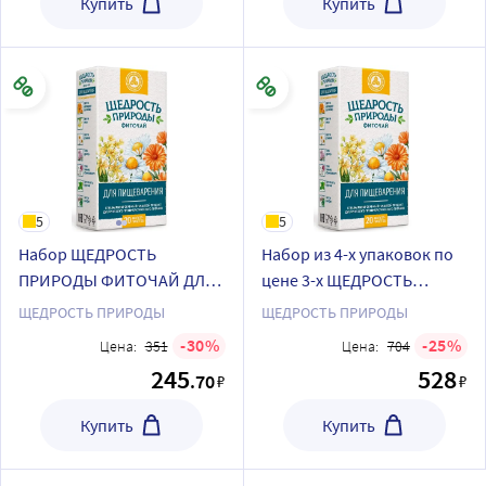
Купить
Купить
5
5
Набор ЩЕДРОСТЬ
Набор из 4-х упаковок по
ПРИРОДЫ ФИТОЧАЙ ДЛЯ
цене 3-х ЩЕДРОСТЬ
ИММУНИТЕТА фильтр-
ПРИРОДЫ ФИТОЧАЙ ДЛЯ
ЩЕДРОСТЬ ПРИРОДЫ
ЩЕДРОСТЬ ПРИРОДЫ
пакеты + ЩЕДРОСТЬ
ПИЩЕВАРЕНИЯ фильтр-
30
25
Цена:
351
Цена:
704
ПРИРОДЫ ФИТОЧАЙ ДЛЯ
пакеты
245
528
.70
₽
₽
ПИЩЕВАРЕНИЯ фильтр-
пакеты
Купить
Купить