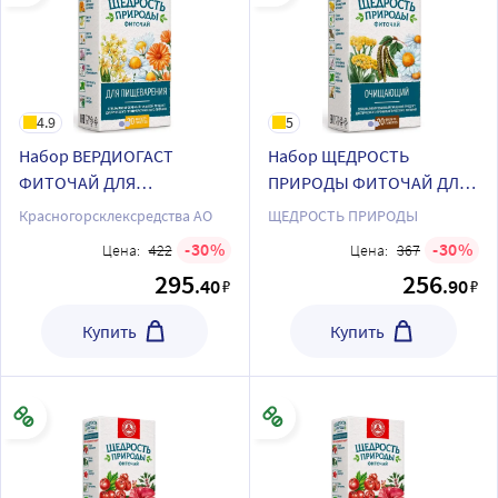
4.9
5
Набор ВЕРДИОГАСТ
Набор ЩЕДРОСТЬ
ФИТОЧАЙ ДЛЯ
ПРИРОДЫ ФИТОЧАЙ ДЛЯ
УЛУЧШЕНИЯ
ПИЩЕВАРЕНИЯ фильтр-
Красногорсклексредства АО
ЩЕДРОСТЬ ПРИРОДЫ
ПИЩЕВАРЕНИЯ С
пакеты + ЩЕДРОСТЬ
30
30
Цена:
422
Цена:
367
ЗЕЛЕНЫМ ЧАЕМ +
ПРИРОДЫ ФИТОЧАЙ
295
256
.40
.90
₽
₽
ЩЕДРОСТЬ ПРИРОДЫ
ОЧИЩАЮЩИЙ фильтр-
ФИТОЧАЙ ДЛЯ
пакеты
Купить
Купить
ПИЩЕВАРЕНИЯ фильтр-
пакеты