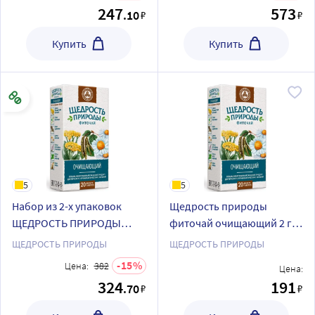
ПРИРОДЫ ФИТОЧАЙ
пакеты
247
573
.10
₽
₽
КАРДИОЛОГИЧЕСКИЙ
фильтр-пакеты
Купить
Купить
5
5
Набор из 2-х упаковок
Щедрость природы
ЩЕДРОСТЬ ПРИРОДЫ
фиточай очищающий 2 гр
ФИТОЧАЙ ОЧИЩАЮЩИЙ
20 шт. ф/п
ЩЕДРОСТЬ ПРИРОДЫ
ЩЕДРОСТЬ ПРИРОДЫ
фильтр-пакеты (20шт) со
15
Цена:
382
Цена:
скидкой
324
191
.70
₽
₽