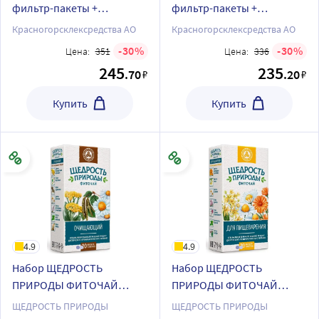
фильтр-пакеты +
фильтр-пакеты +
ЩЕДРОСТЬ ПРИРОДЫ
ЩЕДРОСТЬ ПРИРОДЫ
Красногорсклексредства АО
Красногорсклексредства АО
ФИТОЧАЙ ОЧИЩАЮЩИЙ
ФИТОЧАЙ ДЛЯ
30
30
Цена:
351
Цена:
336
фильтр-пакеты
ПИЩЕВАРЕНИЯ фильтр-
245
235
.70
.20
₽
₽
пакеты
Купить
Купить
4.9
4.9
Набор ЩЕДРОСТЬ
Набор ЩЕДРОСТЬ
ПРИРОДЫ ФИТОЧАЙ
ПРИРОДЫ ФИТОЧАЙ
ДИАБЕТИЧЕСКИЙ фильтр-
ДИАБЕТИЧЕСКИЙ фильтр-
ЩЕДРОСТЬ ПРИРОДЫ
ЩЕДРОСТЬ ПРИРОДЫ