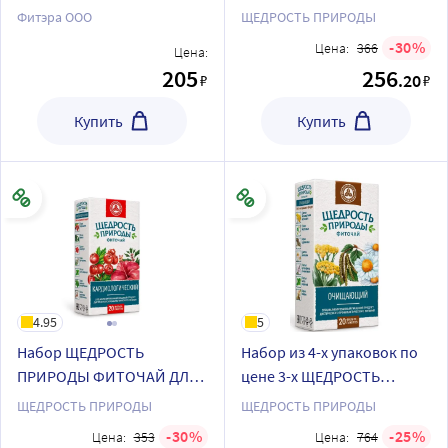
содержанием инулина
ИММУНИТЕТА фильтр-
Фитэра ООО
ЩЕДРОСТЬ ПРИРОДЫ
напиток цикорий
пакеты + ЩЕДРОСТЬ
30
Цена:
366
Цена:
растворимый 5 гр 12 шт.
ПРИРОДЫ ФИТОЧАЙ
205
256
.20
₽
₽
пакет
ОЧИЩАЮЩИЙ фильтр-
пакеты
Купить
Купить
4.95
5
Набор ЩЕДРОСТЬ
Набор из 4-х упаковок по
ПРИРОДЫ ФИТОЧАЙ ДЛЯ
цене 3-х ЩЕДРОСТЬ
ПИЩЕВАРЕНИЯ фильтр-
ПРИРОДЫ ФИТОЧАЙ
ЩЕДРОСТЬ ПРИРОДЫ
ЩЕДРОСТЬ ПРИРОДЫ
пакеты + ЩЕДРОСТЬ
ОЧИЩАЮЩИЙ фильтр-
30
25
Цена:
353
Цена:
764