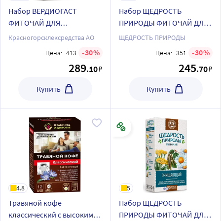
Набор ВЕРДИОГАСТ
Набор ЩЕДРОСТЬ
ФИТОЧАЙ ДЛЯ
ПРИРОДЫ ФИТОЧАЙ ДЛЯ
УЛУЧШЕНИЯ
ИММУНИТЕТА фильтр-
Красногорсклексредства АО
ЩЕДРОСТЬ ПРИРОДЫ
ПИЩЕВАРЕНИЯ С ЧЕРНЫМ
пакеты + ЩЕДРОСТЬ
30
30
Цена:
413
Цена:
351
ЧАЕМ + ЩЕДРОСТЬ
ПРИРОДЫ ФИТОЧАЙ
289
245
.10
.70
₽
₽
ПРИРОДЫ ФИТОЧАЙ ДЛЯ
УСПОКОИТЕЛЬНЫЙ
ПИЩЕВАРЕНИЯ фильтр-
фильтр-пакеты
Купить
Купить
пакеты
4.8
5
Травяной кофе
Набор ЩЕДРОСТЬ
классический с высоким
ПРИРОДЫ ФИТОЧАЙ ДЛЯ