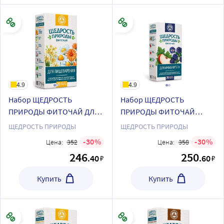
4.9
4.9
Набор ЩЕДРОСТЬ
Набор ЩЕДРОСТЬ
ПРИРОДЫ ФИТОЧАЙ ДЛЯ
ПРИРОДЫ ФИТОЧАЙ
ПИЩЕВАРЕНИЯ фильтр-
ДИАБЕТИЧЕСКИЙ фильтр-
ЩЕДРОСТЬ ПРИРОДЫ
ЩЕДРОСТЬ ПРИРОДЫ
пакеты + ЩЕДРОСТЬ
пакеты + ЩЕДРОСТЬ
30
30
Цена:
352
Цена:
358
ПРИРОДЫ ФИТОЧАЙ
ПРИРОДЫ ФИТОЧАЙ ДЛЯ
246
250
.40
.60
₽
₽
УСПОКОИТЕЛЬНЫЙ
ИММУНИТЕТА фильтр-
фильтр-пакеты
пакеты
Купить
Купить