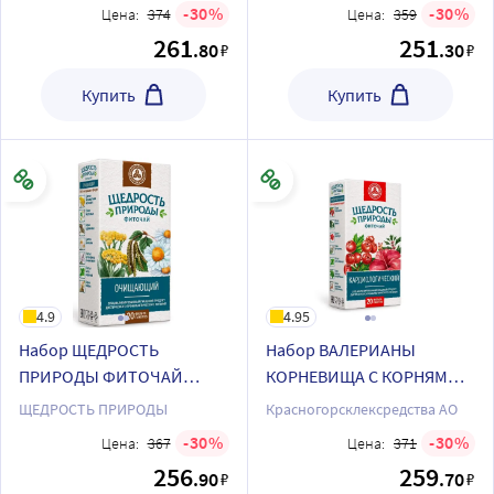
пакеты + ЩЕДРОСТЬ
пакеты + ЩЕДРОСТЬ
30
30
Цена:
374
Цена:
359
ПРИРОДЫ ФИТОЧАЙ
ПРИРОДЫ ФИТОЧАЙ ДЛЯ
261
251
.80
.30
₽
₽
ОЧИЩАЮЩИЙ фильтр-
ПИЩЕВАРЕНИЯ фильтр-
пакеты
пакеты
Купить
Купить
4.9
4.95
Набор ЩЕДРОСТЬ
Набор ВАЛЕРИАНЫ
ПРИРОДЫ ФИТОЧАЙ
КОРНЕВИЩА С КОРНЯМИ
ОЧИЩАЮЩИЙ фильтр-
фильтр-пакеты +
ЩЕДРОСТЬ ПРИРОДЫ
Красногорсклексредства АО
пакеты + ЩЕДРОСТЬ
ЩЕДРОСТЬ ПРИРОДЫ
30
30
Цена:
367
Цена:
371
ПРИРОДЫ ФИТОЧАЙ
ФИТОЧАЙ
256
259
.90
.70
₽
₽
УСПОКОИТЕЛЬНЫЙ
КАРДИОЛОГИЧЕСКИЙ