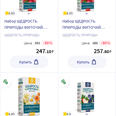
4.85
4.95
Набор ЩЕДРОСТЬ
Набор ЩЕДРОСТЬ
ПРИРОДЫ ФИТОЧАЙ
ПРИРОДЫ ФИТОЧАЙ
УСПОКОИТЕЛЬНЫЙ
ОЧИЩАЮЩИЙ фильтр-
ЩЕДРОСТЬ ПРИРОДЫ
ЩЕДРОСТЬ ПРИРОДЫ
фильтр-пакеты +
пакеты + ЩЕДРОСТЬ
30
30
Цена:
353
Цена:
368
ЩЕДРОСТЬ ПРИРОДЫ
ПРИРОДЫ ФИТОЧАЙ
247
257
.10
.60
₽
₽
ФИТОЧАЙ
КАРДИОЛОГИЧЕСКИЙ
КАРДИОЛОГИЧЕСКИЙ
фильтр-пакеты
Купить
Купить
фильтр-пакеты
4.85
4.9