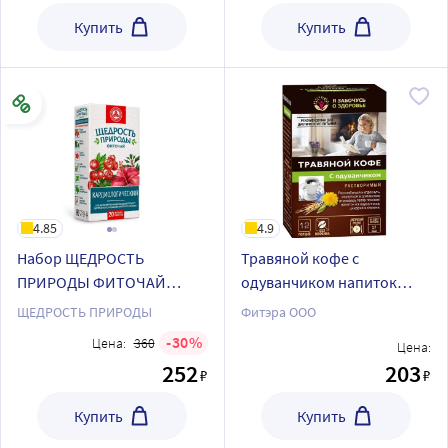
фильтр-пакеты
фильтр-пакеты
Купить
Купить
4.85
4.9
Набор ЩЕДРОСТЬ
Травяной кофе с
ПРИРОДЫ ФИТОЧАЙ
одуванчиком напиток
ДИАБЕТИЧЕСКИЙ фильтр-
кофейный растворимый 5
ЩЕДРОСТЬ ПРИРОДЫ
Фитэра ООО
пакеты + ЩЕДРОСТЬ
гр 12 шт. пакет
30
Цена:
360
Цена:
ПРИРОДЫ ФИТОЧАЙ
252
203
₽
₽
КАРДИОЛОГИЧЕСКИЙ
фильтр-пакеты
Купить
Купить