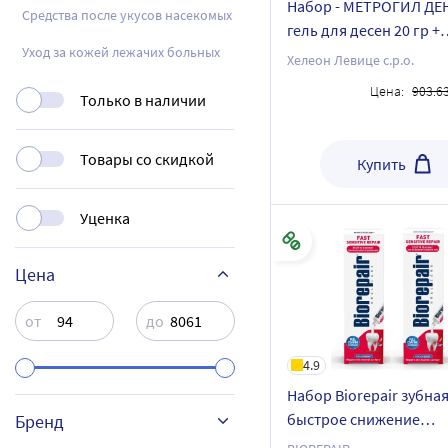
Набор - МЕТРОГИЛ ДЕ
Средства после укусов насекомых
гель для десен 20 гр +
Уход за кожей лежачих больных
Parodontax зубная пас
Хелеон Левице с.р.о.
ультра очищение 75 м
Цена:
903.6
Только в наличии
Товары со скидкой
Купить
Уценка
Цена
от
до
4.9
Набор Biorepair зубная
быстрое снижение
Бренд
чувствительности 75мл