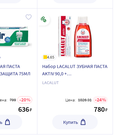
4.65
НАЯ ПАСТА
Набор LACALUT ЗУБНАЯ ПАСТА
ЗАЩИТА 75МЛ
AKTIV 90,0 +
ОПОЛАСКИВАТЕЛЬ AKTIV Д/П
LACALUT
РТА 300МЛ со скидкой
20
24
ена:
799
Цена:
1026.31
636
780
₽
₽
ь
Купить