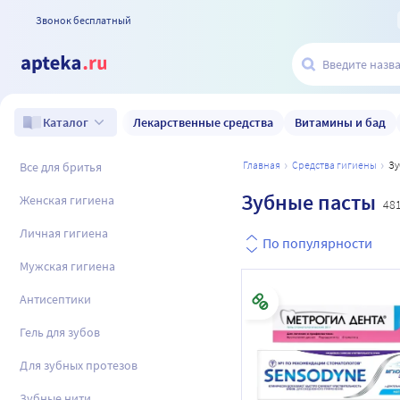
Звонок бесплатный
Лекарственные средства
Витамины и бад
Каталог
главная
средства гигиены
з
Все для бритья
Зубные пасты
Женская гигиена
48
Личная гигиена
По популярности
Мужская гигиена
Антисептики
Гель для зубов
Для зубных протезов
Зубные нити