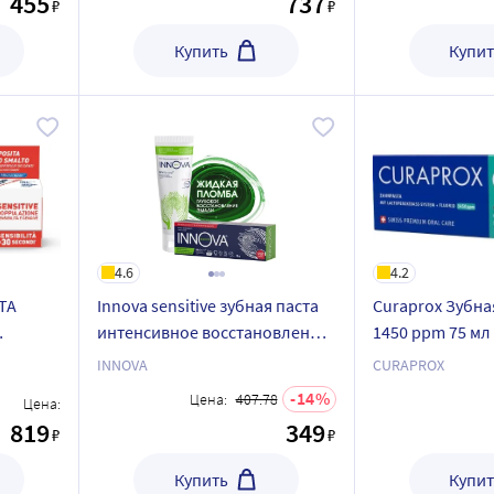
455
737
₽
₽
Купить
Купит
4.6
4.2
ТА
Innova sensitive зубная паста
Curaprox Зубная
интенсивное восстановление
1450 ppm 75 мл
эмали 75 мл
INNOVA
CURAPROX
14
Цена:
407.78
Цена:
819
349
₽
₽
Купить
Купит