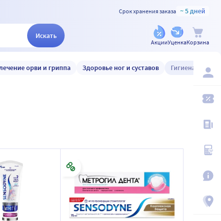
~ 5 дней
Срок хранения заказа
Искать
Акции
Уценка
Корзина
лечение орви и гриппа
Здоровье ног и суставов
Гигиена и уход