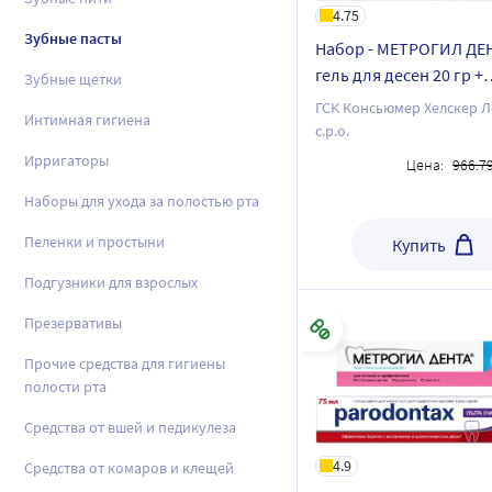
4.75
Зубные пасты
Набор - МЕТРОГИЛ ДЕ
гель для десен 20 гр +
Зубные щетки
Sensodyne зубная паст
ГСК Консьюмер Хелскер 
Интимная гигиена
мгновенный эффект 7
с.р.о.
Ирригаторы
Цена:
966.7
Наборы для ухода за полостью рта
Пеленки и простыни
Купить
Подгузники для взрослых
Презервативы
Прочие средства для гигиены
полости рта
Средства от вшей и педикулеза
4.9
Средства от комаров и клещей