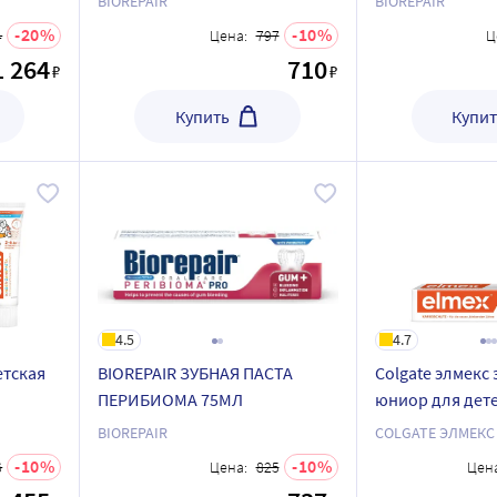
BIOREPAIR
BIOREPAIR
20
10
4
Цена:
797
Ц
1 264
710
₽
₽
Купить
Купит
4.5
4.7
етская
BIOREPAIR ЗУБНАЯ ПАСТА
Colgate элмекс 
ПЕРИБИОМА 75МЛ
юниор для детей
лет 75 мл
BIOREPAIR
COLGATE ЭЛМЕКС
10
10
6
Цена:
825
Цена