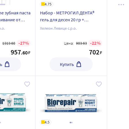
4.75
e зубная паста
Набор - МЕТРОГИЛ ДЕНТА®
ивание от
гель для десен 20 гр +
 75мл + Корега
Sensodyne зубная паста
.о.
Хелеон Левице с.р.о.
ации зубных
комплексная защита 75 мл
ральный вкус
27
22
1313.68
Цена:
903.63
957
702
.60
₽
₽
ь
Купить
4.5