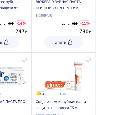
ced зубная
BIOREPAIR ЗУБНАЯ ПАСТА
 защита от
НОЧНОЙ УХОД ПРОТИВ
оферрином 75
ЭРОЗИИ ЭМАЛИ 75МЛ
BIOREPAIR
14
11
ена:
869
Цена:
821
747
730
₽
₽
ь
Купить
4.4
НАЯ ПАСТА ПРО
Colgate элмекс зубная паста
защита от кариеса 75 мл