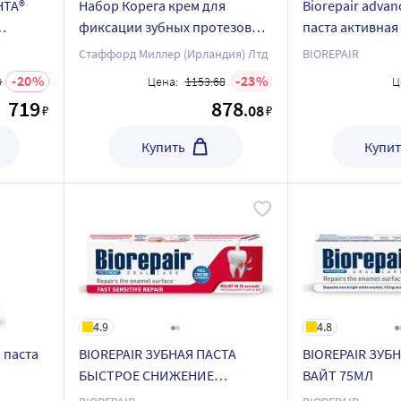
НТА®
Набор Корега крем для
Biorepair advan
фиксации зубных протезов
паста активная
та
мятный вкус 70,0 + Sensodyne
кариеса с лакт
Стаффорд Миллер (Ирландия) Лтд
BIOREPAIR
л
зубная паста мгновенный
мл
20
23
3
Цена:
1153.68
Ц
эффект 75мл
719
878
.08
₽
₽
Купить
Купит
4.9
4.8
 паста
BIOREPAIR ЗУБНАЯ ПАСТА
BIOREPAIR ЗУБ
БЫСТРОЕ СНИЖЕНИЕ
ВАЙТ 75МЛ
 из 2 уп
ЧУВСТВИТЕЛЬНОСТИ 75МЛ