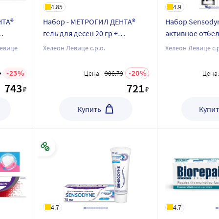
4.85
4.9
НТА®
Набор - МЕТРОГИЛ ДЕНТА®
Набор Sensodyn
гель для десен 20 гр +
активное отбел
а
Parodontax зубная паста без
темного налета
Левице
Хелеон Левице с.р.о.
Хелеон Левице с.р
5 мл
фтора 75 мл
крем для фикс
протезов нейт
23
20
9
Цена:
906.79
Цена:
70,0
743
721
₽
₽
Купить
Купит
4.7
4.7