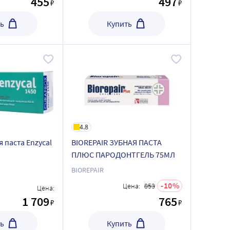
455
497
₽
₽
ь
Купить
4.8
 паста Enzycal
BIOREPAIR ЗУБНАЯ ПАСТА
ПЛЮС ПАРОДОНТГЕЛЬ 75МЛ
BIOREPAIR
10
Цена:
853
Цена:
1 709
765
₽
₽
ь
Купить