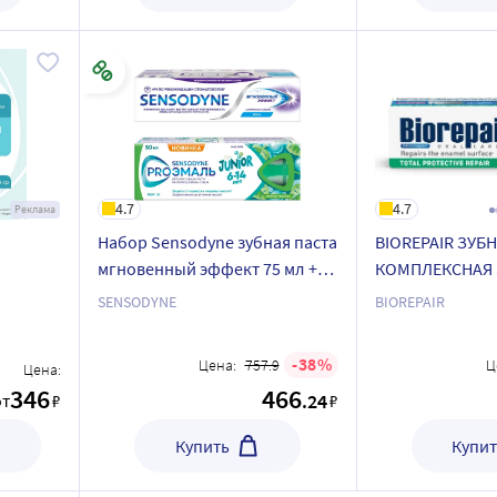
4.7
4.7
Реклама
Набор Sensodyne зубная паста
BIOREPAIR ЗУБ
мгновенный эффект 75 мл +
КОМПЛЕКСНАЯ 
Sensodyne зубная паста
SENSODYNE
BIOREPAIR
proэмаль junior для детей 6-14
лет со вкусом мятная жвачка
38
Цена:
757.9
Ц
Цена:
50 мл
346
466
.24
от
₽
₽
Купить
Купит