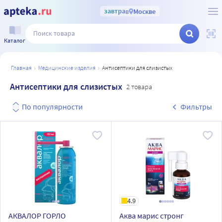
завтра
в
Москве
Каталог
главная
медицинские изделия
антисептики для слизистых
Антисептики для слизистых
2 товара
По популярности
Фильтры
4.9
АКВАЛОР ГОРЛО
Аква марис стронг