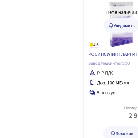
Нет в наличии
Уведомить
4.6
РОСИНСУЛИН ГЛАРГИ
Завод Медсинтез ООО
Р-Р П/К
Доз. 100 МЕ/мл
5 шт в уп.
Послед
2 
Похожие