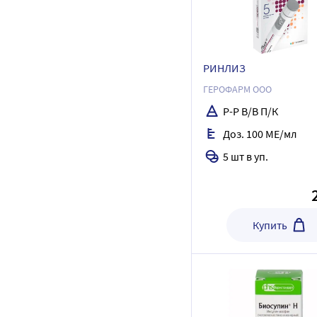
РИНЛИЗ
ГЕРОФАРМ ООО
Р-Р В/В П/К
Доз. 100 МЕ/мл
5 шт в уп.
Купить