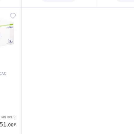
САС
няя цена:
51
.00
₽