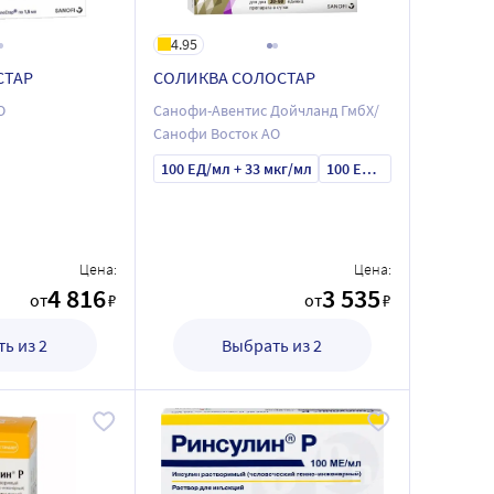
4.95
СТАР
СОЛИКВА СОЛОСТАР
О
Санофи-Авентис Дойчланд ГмбХ/
Санофи Восток АО
100 ЕД/мл + 33 мкг/мл
100 ЕД/мл + 50 мкг/мл
Цена:
Цена:
4 816
3 535
от
₽
от
₽
ь из 2
Выбрать из 2