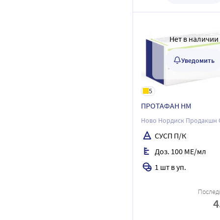
Нет в наличии
Уведомить
5
ПРОТАФАН НМ
Ново Нордиск Продакшн 
СУСП П/К
Доз. 100 МЕ/мл
1 шт в уп.
Послед
4