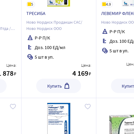
5
4.9
ТРЕСИБА
ЛЕВЕМИР ФЛЕК
Ново Нордиск Продакшн САС/
Ново Нордиск О
Лтда /
Ново Нордиск ООО
Р-Р П/К
Р-Р П/К
Доз. 100 ЕД
Доз. 100 ЕД/мл
5 шт в уп.
5 шт в уп.
Цен
Цена:
Цена:
1 878
4 169
₽
₽
Купить
Купит