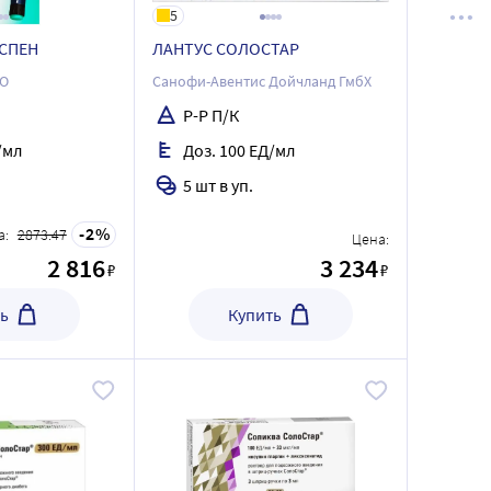
5
СПЕН
ЛАНТУС СОЛОСТАР
ОО
Санофи-Авентис Дойчланд ГмбХ
Р-Р П/К
/мл
Доз. 100 ЕД/мл
5 шт в уп.
2
а:
2873.47
Цена:
2 816
3 234
₽
₽
ь
Купить