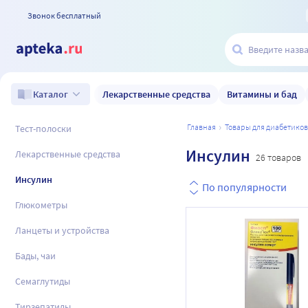
Звонок бесплатный
Лекарственные средства
Витамины и бад
Каталог
главная
товары для диабетиков
Тест-полоски
Инсулин
Лекарственные средства
26 товаров
Инсулин
По популярности
Глюкометры
Ланцеты и устройства
Бады, чаи
Семаглутиды
Тирзепатиды