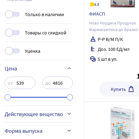
4.8
ФИАСП
Только в наличии
Ново Нордиск Продукао
Фармасьютика до Бразил 
Товары со скидкой
Ново Нордиск ООО
Р-Р В/М П/К
Доз. 100 ЕД/мл
Уценка
5 шт в уп.
Цена
от
до
Купить
Действующее вещество
Форма выпуска