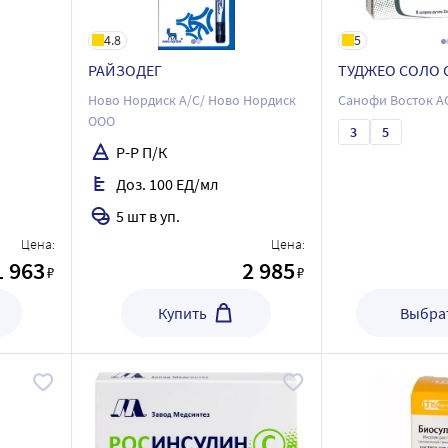
4.8
5
РАЙЗОДЕГ
ТУДЖЕО СОЛО 
Ново Нордиск А/С/ Ново Нордиск
Санофи Восток А
ООО
3
5
Р-Р П/К
Доз. 100 ЕД/мл
5 шт в уп.
Цена:
Цена:
1 963
2 985
₽
₽
Купить
Выбрат