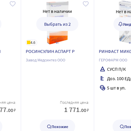
Нет в наличии
Нет в 
Выбрать из 2
Уве
4.6
Н
РОСИНСУЛИН АСПАРТ Р
РИНФАСТ МИКС
Завод Медсинтез ООО
ГЕРОФАРМ ООО
СУСП П/К
Доз. 100 ЕД
5 шт в уп.
няя цена:
Последняя цена:
977
1 771
.00
.00
₽
₽
Похожие
По