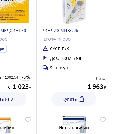
 МЕДСИНТЕЗ
РИНЛИЗ МИКС 25
 ООО
ГЕРОФАРМ ООО
СУСП П/К
ДЖ
Доз. 100 МЕ/мл
5 шт в уп.
5
а:
1082.54
Цена:
1 023
1 963
от
₽
₽
ь из 3
Купить
наличии
Нет в наличии