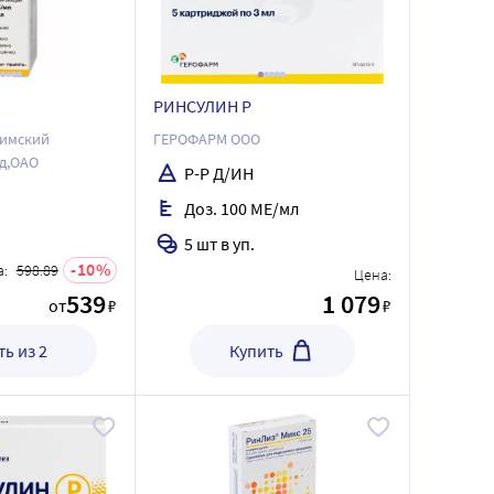
РИНСУЛИН Р
фимский
ГЕРОФАРМ ООО
д,ОАО
Р-Р Д/ИН
Доз. 100 МЕ/мл
5 шт в уп.
10
:
598.89
Цена:
539
1 079
от
₽
₽
ь из 2
Купить