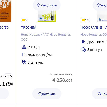
Уведомить
Уве
5
4.8
30/70
ТРЕСИБА
НОВОРАПИД Ф
Ново Нордиск А/С/ Ново Нордиск
Ново Нордиск О
ООО
Доз. 100 МЕ
Р-Р П/К
5 шт в уп.
Доз. 100 ЕД/мл
5 шт в уп.
Последняя цена:
5
62
4 258
.00
₽
1 179
₽
Похожие
По