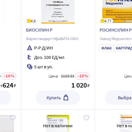
4.8
4.77
БИОСУЛИН Р
РОСИНСУЛИН Р
Фармстандарт-УфаВИТА ОАО
Завод Медсинтез
Р-Р Д/ИН
ФЛАК
КАРТРИ
Доз. 100 ЕД/мл
5 шт в уп.
10
10
3
Цена:
1133.33
Цен
624
1 020
от
₽
₽
Купить
Выбрат
Нет в наличии
Нет в 