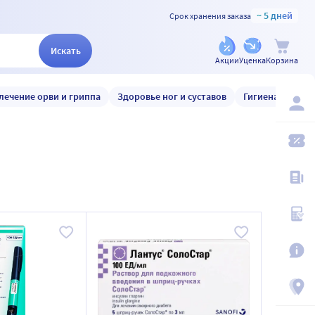
~ 5 дней
Срок хранения заказа
Искать
Акции
Уценка
Корзина
лечение орви и гриппа
Здоровье ног и суставов
Гигиена и уход