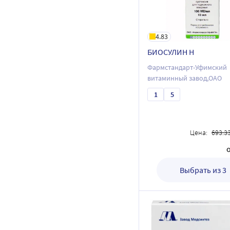
4.83
БИОСУЛИН Н
Фармстандарт-Уфимский
витаминный завод,ОАО
1
5
Цена:
693.3
Выбрать из 3