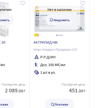
наличии
Нет в наличии
домить
Уведомить
5
 30
АКТРАПИД НМ
Ново Нордиск Продакшн САС
Р-Р Д/ИН
/мл
Доз. 100 МЕ/мл
1 шт в уп.
Последняя цена:
Последняя цена:
2 089
451
.00
.00
₽
₽
хожие
Похожие