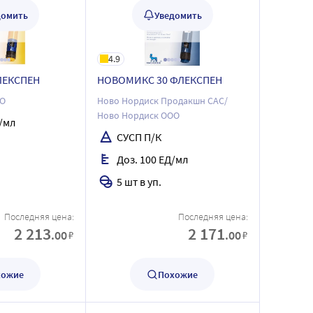
домить
Уведомить
4.9
ЛЕКСПЕН
НОВОМИКС 30 ФЛЕКСПЕН
ОО
Ново Нордиск Продакшн САС/
Ново Нордиск ООО
/мл
СУСП П/К
Доз. 100 ЕД/мл
5 шт в уп.
Последняя цена:
Последняя цена:
2 213
2 171
.00
.00
₽
₽
хожие
Похожие