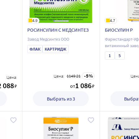
4.9
4.7
РОСИНСУЛИН С МЕДСИНТЕЗ
БИОСУЛИН Р
Завод Медсинтез ООО
Фармстандарт-У
витаминный заво
ФЛАК
КАРТРИДЖ
1
5
5
Цена:
1149.21
Цена
Цена:
2 088
1 086
₽
от
₽
Выбрать из 3
Выбрат