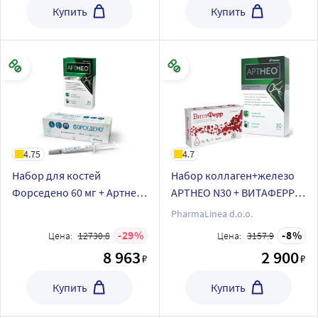
Купить
Купить
4.75
4.7
Набор для костей
Набор коллаген+железо
Форседено 60 мг + Артнео
АРТНЕО N30 + ВИТАФЕРР
30 капс.
N30
PharmaLinea d.o.o.
29
8
Цена:
12730.8
Цена:
3157.9
8 963
2 900
₽
₽
Купить
Купить