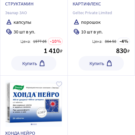
СТРУКТАМИН
КАРТИФЛЕКС
Эвалар ЗАО
Geltec Private Limited
капсулы
порошок
30 шт в уп.
10 шт в уп.
10
4
Цена:
1577.05
Цена:
864.58
1 410
830
₽
₽
Купить
Купить
ХОНДА НЕЙРО