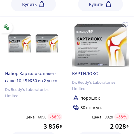
Купить
Купить
Набор Картилокс пакет-
КАРТИЛОКС
саше 10,45 №30 из 2 уп со
Dr. Reddy's Laboratories
скидкой
Limited
Dr. Reddy's Laboratories
Limited
порошок
30 шт в уп.
36
33
Цена:
6056
Цена:
3028
3 856
2 028
₽
₽