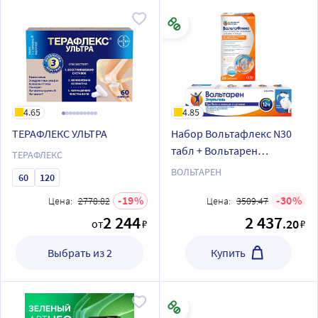
4.65
4.85
ТЕРАФЛЕКС УЛЬТРА
Набор Вольтафлекс N30
табл + Вольтарен
ТЕРАФЛЕКС
эмульгель 2% гель д/
ВОЛЬТАРЕН
60
120
наружного применения
19
30
Цена:
2778.82
150,0 со скидкой
Цена:
3509.47
2 244
2 437
.20
от
₽
₽
Выбрать из 2
Купить