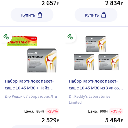
2 657
2 834
₽
₽
Купить
Купить
Набор Картилокс пакет-
Набор Картилокс пакет-
саше 10,45 №30 + Найз
саше 10,45 №30 из 3 уп со
плюс гель д/наруж прим
скидкой
Д-р Редди'с Лабораторис Лтд
Dr. Reddy's Laboratories
50 гр со скидкой
Limited
29
39
Цена:
3579
Цена:
9084
2 529
5 484
₽
₽