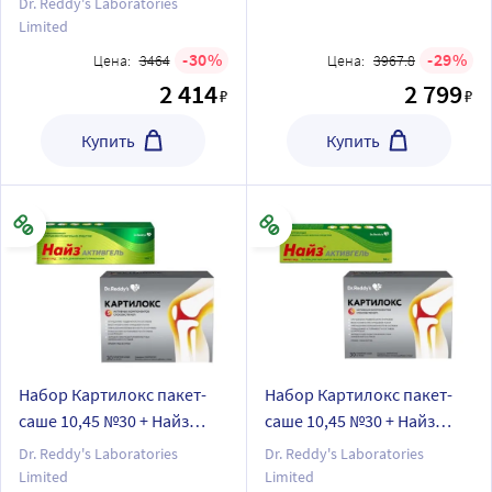
Dr. Reddy's Laboratories
Limited
30
29
Цена:
3464
Цена:
3967.8
2 414
2 799
₽
₽
Купить
Купить
Набор Картилокс пакет-
Набор Картилокс пакет-
саше 10,45 №30 + Найз
саше 10,45 №30 + Найз
активгель 1% д/наруж
активгель 1% д/наруж
Dr. Reddy's Laboratories
Dr. Reddy's Laboratories
прим 100 гр со скидкой
прим 50 гр со скидкой
Limited
Limited