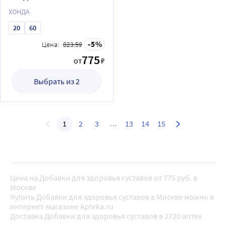
ХОНДА
20
60
5
Цена:
823.59
775
от
₽
Выбрать из 2
1
2
3
13
14
15
Цена на Добавки для здоровья суставов от 775 руб. в
Москве
Купить Добавки для здоровья суставов в Москве можно в
интернет-магазине Apteka.ru
Доставка Добавки для здоровья суставов в 2720 аптек