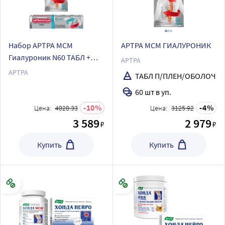
Набор АРТРА МСМ
АРТРА МСМ ГИАЛУРОНИК
Гиалуроник N60 ТАБЛ +
АРТРА
АРТРАКСИКАМ КРЕМ 100 г
АРТРА
ТАБЛ П/ПЛЕН/ОБОЛОЧ
со скидкой
60 шт в уп.
10
4
Цена:
4028.33
Цена:
3125.92
3 589
2 979
₽
₽
Купить
Купить