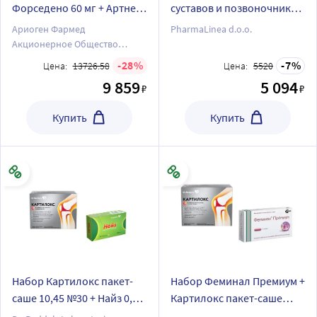
Форседено 60 мг + Артнео
суставов и позвоночника»
60 капс.
АРТНЕО N30 + АРТНЕО N60
Ариоген Фармед
PharmaLinea d.o.o.
Акционерное Общество
Закрытого типа/ООО "НПО
28
7
Цена:
13726.58
Цена:
5520
Петровакс Фарм"
9 859
5 094
₽
₽
Купить
Купить
Набор Картилокс пакет-
Набор Феминал Премиум +
саше 10,45 №30 + Найз 0,1
Картилокс пакет-саше
№30 табл со скидкой
порошок №30 со скидкой