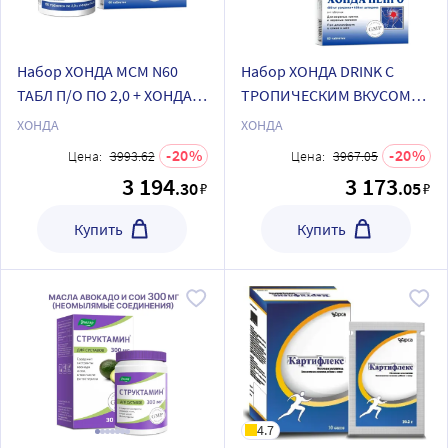
Набор ХОНДА МСМ N60
Набор ХОНДА DRINK С
ТАБЛ П/О ПО 2,0 + ХОНДА
ТРОПИЧЕСКИМ ВКУСОМ
НЕЙРО N60 ТАБЛ ПО 0,6Г
232,0 ПОР/БАНКА + ХОНДА
ХОНДА
ХОНДА
НЕЙРО N60 ТАБЛ ПО 0,6Г
20
20
Цена:
3993.62
Цена:
3967.05
3 194
3 173
.30
.05
₽
₽
Купить
Купить
4.7