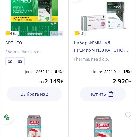
4.65
4.6
Реклама
АРТНЕО
Набор ФЕМИНАЛ
ПРЕМИУМ N30 КАПС ПО
PharmaLinea d.o.o.
221МГ+Артнео 30 шт.
PharmaLinea d.o.o.
30
60
капсулы по специальной
5
8
Цена:
2262.11
цене
Цена:
3201.91
2 149
2 920
от
₽
₽
Выбрать из 2
Купить