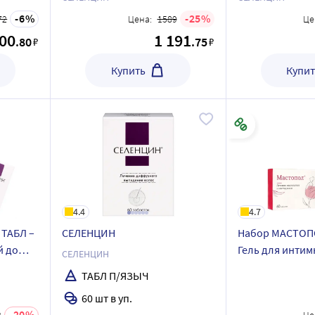
кидкой
6
25
72
Цена:
1589
Це
100
1 191
.80
.75
₽
₽
Купить
Купит
4.4
4.7
 ТАБЛ –
СЕЛЕНЦИН
Набор МАСТОПО
й до
Гель для интим
СЕЛЕНЦИН
ФЛОРАЖЕЛЬ
ТАБЛ П/ЯЗЫЧ
60 шт в уп.
20