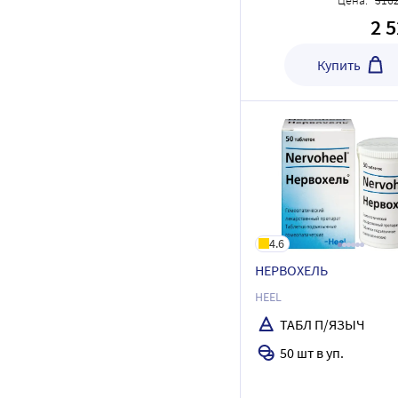
Цена:
316
2 
Купить
4.6
НЕРВОХЕЛЬ
HEEL
ТАБЛ П/ЯЗЫЧ
50 шт в уп.