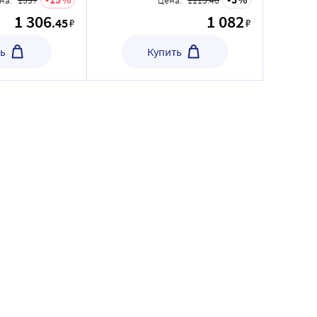
на:
1537
Цена:
1115.46
1 306
1 082
.45
₽
₽
ь
Купить