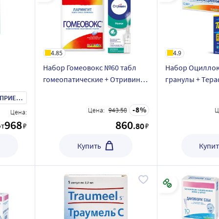
4.85
4.9
Набор Гомеовокс №60 табл
Набор Оцилло
гомеопатические + Отривин
гранулы + Тера
10мл спрей назальный с
и простуды №10
КАПЛИ Д/ПРИЕМА ВНУТРЬ
ментолом/эвкалиптом со
скидкой
8
Цена:
943.58
Ц
Цена:
скидкой
968
860
.80
от
₽
₽
Купить
Купит