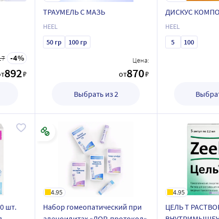
ТРАУМЕЛЬ С МАЗЬ
ДИСКУС КОМП
HEEL
HEEL
50 гр
100 гр
5
100
4
17
Цена:
892
870
от
₽
от
₽
Выбрать из 2
Выбрат
4.95
4.95
0 шт.
Набор гомеопатический при
ЦЕЛЬ Т РАСТВО
я
аденоидитах «ЛОР-протокол»
ВНУТРИМЫШЕ