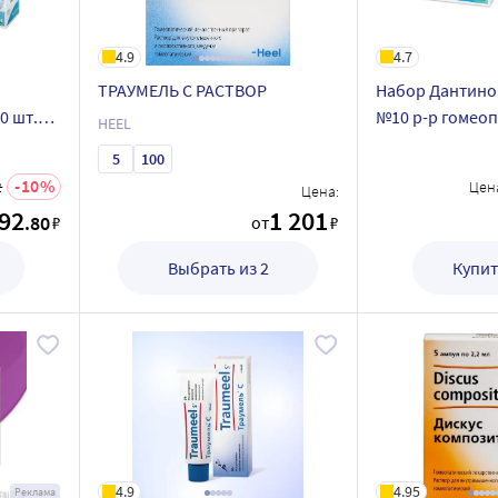
4.9
4.7
ТРАУМЕЛЬ С РАСТВОР
Набор Дантино
0 шт.
№10 р-р гомеоп
HEEL
бов
Фенистил 20мл 
5
100
приема внутрь 
10
2
Цен
Цена:
692
1 201
.80
₽
от
₽
Выбрать из 2
Купит
4.9
4.95
Реклама