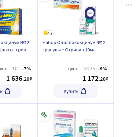
4.9
кокцинум №12
Набор Оциллококцинум №12
флю от гриппа
гранулы + Отривин 10мл
 /лимон/ со
спрей назальный с ментолом/
эвкалиптом со скидкой
7
9
ена:
1778
Цена:
1289.58
1 636
1 172
.20
.20
₽
₽
ь
Купить