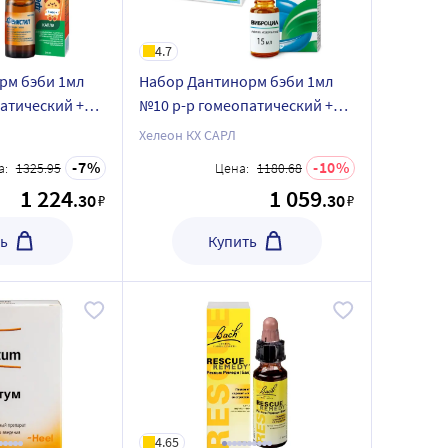
4.7
рм бэби 1мл
Набор Дантинорм бэби 1мл
атический +
№10 р-р гомеопатический +
капли д/
Виброцил 15мл назал капли
Хелеон КХ САРЛ
со скидкой
со скидкой
7
10
а:
1325.95
Цена:
1180.68
1 224
1 059
.30
.30
₽
₽
ь
Купить
4.65