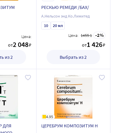
ОЗИТУМ
РЕСКЬЮ РЕМЕДИ /БАХ/
А.Нельсон энд Ко.Лимитед
10
20 мл
2
Цена:
1455.1
Цена:
2 048
1 426
от
₽
от
₽
ь из 2
Выбрать из 2
4.95
Р ДЛЯ
ЦЕРЕБРУМ КОМПОЗИТУМ Н
ЧНОГО