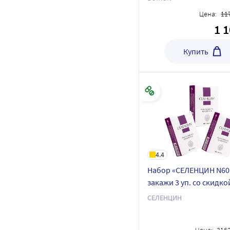
назальный спрей со с
Цена:
11
1 
Купить
4.4
Набор «СЕЛЕНЦИН N60
закажи 3 уп. со скидко
20%»
СЕЛЕНЦИН