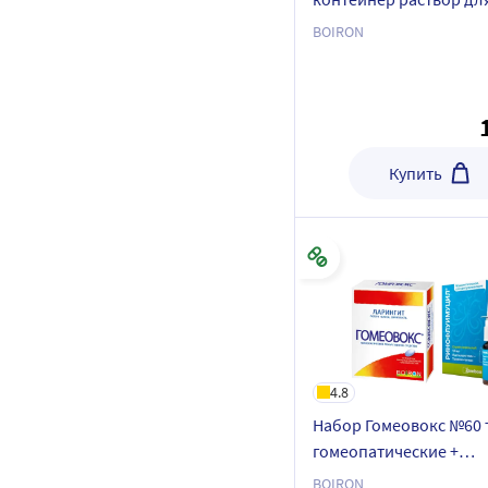
приема внутрь
BOIRON
гомеопатические
Купить
4.8
Набор Гомеовокс №60 
гомеопатические +
Ринофлуимуцил 10мл
BOIRON