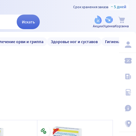
~ 5 дней
Срок хранения заказа
Искать
Акции
Уценка
Корзина
лечение орви и гриппа
Здоровье ног и суставов
Гигиена и уход