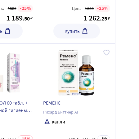
25
25
на:
1586
Цена:
1683
1 189
1 262
.50
.25
₽
₽
ь
Купить
Л 60 табл. +
РЕМЕНС
ной гигиены
Рихард Биттнер АГ
капли
15
3