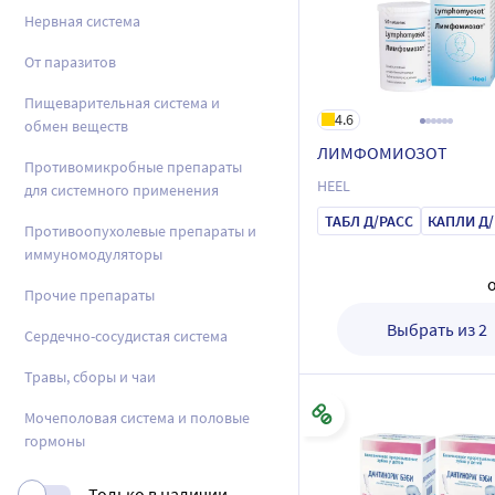
Нервная система
От паразитов
Пищеварительная система и
4.6
обмен веществ
ЛИМФОМИОЗОТ
Противомикробные препараты
HEEL
для системного применения
ТАБЛ Д/РАСС
Противоопухолевые препараты и
иммуномодуляторы
Прочие препараты
Выбрать из 2
Сердечно-сосудистая система
Травы, сборы и чаи
Mочеполовая система и половые
гормоны
Только в наличии