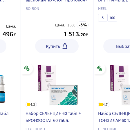
ВВЕДЕНИЯ
BOIRON
HEEL
5
100
3
Цена:
1560
Цена:
1 496
1 513
.20
₽
₽
Купить
Выбрат
4.3
4.7
табл
Набор СЕЛЕНЦИН 60 табл.+
Набор СЕЛЕНЦИ
БРОНХОСТАТ 60 табл.
ТОНЗИЛАР 60 т
СЕЛЕНЦИН
СЕЛЕНЦИН