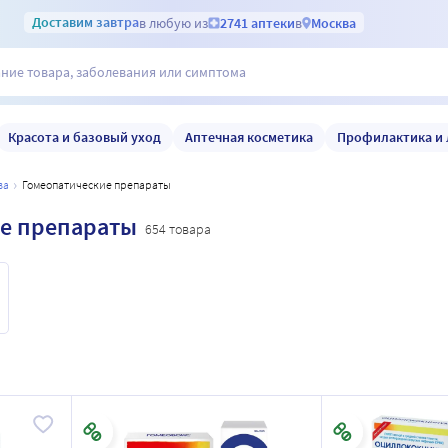
Доставим
завтра
в любую из
2741 аптеки
в
Москва
Красота и базовый уход
Аптечная косметика
Профилактика и 
ва
гомеопатические препараты
е препараты
654 товара