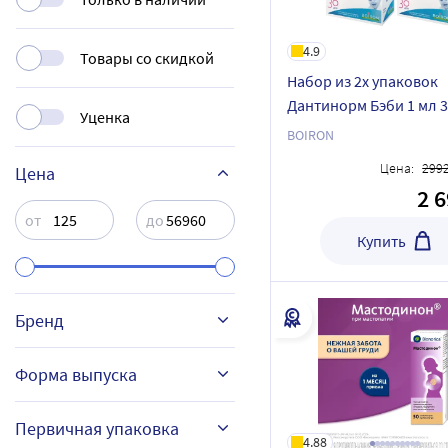
4.9
Товары со скидкой
Набор из 2х упаковок
Дантинорм Бэби 1 мл 3
Уценка
при прорезывании зу
BOIRON
Цена:
299
Цена
2 
от
до
Купить
Бренд
Форма выпуска
ВАЛА-Р
Первичная упаковка
4.88