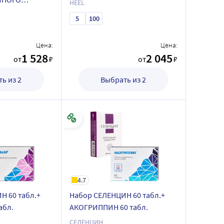
HEEL
5
100
Цена:
Цена:
1 528
2 045
от
₽
от
₽
ь из 2
Выбрать из 2
4.7
Н 60 табл.+
Набор СЕЛЕНЦИН 60 табл.+
абл.
АКОГРИППИН 60 табл.
СЕЛЕНЦИН