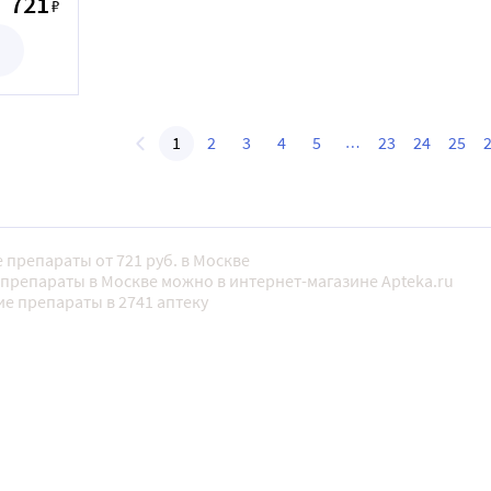
721
₽
1
2
3
4
5
23
24
25
 препараты от 721 руб. в Москве
препараты в Москве можно в интернет-магазине Apteka.ru
е препараты в 2741 аптеку