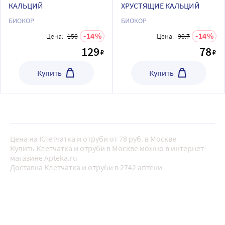
КАЛЬЦИЙ
ХРУСТЯЩИЕ КАЛЬЦИЙ
БИОКОР
БИОКОР
14
14
Цена:
150
Цена:
90.7
129
78
₽
₽
Купить
Купить
Цена на Клетчатка и отруби от 78 руб. в Москве
Купить Клетчатка и отруби в Москве можно в интернет-
магазине Apteka.ru
Доставка Клетчатка и отруби в 2742 аптеки