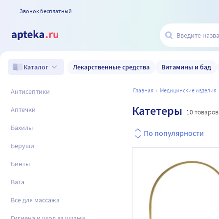
Звонок бесплатный
Лекарственные средства
Витамины и бад
Каталог
главная
медицинские изделия
Антисептики
Катетеры
Аптечки
10 товаров
Бахилы
По популярности
Беруши
Бинты
Вата
Все для массажа
Гигиена и уход за ушами