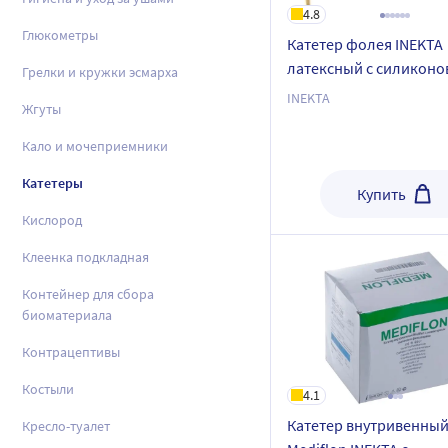
4.8
Глюкометры
Катетер фолея INEKTA
латексный с силикон
Грелки и кружки эсмарха
покрытием 2-ходовый 
INEKTA
Жгуты
мл 10 шт.
Кало и мочеприемники
Катетеры
Купить
Кислород
Клеенка подкладная
Контейнер для сбора
биоматериала
Контрацептивы
Костыли
4.1
Катетер внутривенны
Кресло-туалет