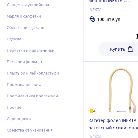
Mediflon INEKTA с
Ланцеты и устройства
инжекторным клапано
INEKTA
фиксаторами размер 2
Марля и салфетки
100 шт в уп.
шт.
Облегчение дыхания
Одежда
Купить
Перчатки и напальчники
Пессарии (кольца)
Пластыри и лейкопластыри
Промывание носа
Профилактика пролежней
Прочие
4
Спринцовки
Катетер фолея INEKTA
латексный с силикон
Средства от укачивания
покрытием 2-ходовый 
INEKTA