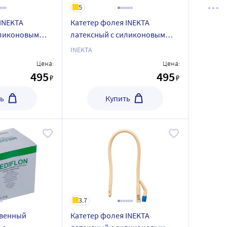
5
INEKTA
Катетер фолея INEKTA
иликоновым
латексный с силиконовым
довый ch20 30
покрытием 2-ходовый ch14 30
INEKTA
мл 10 шт.
Цена:
Цена:
495
495
₽
₽
ь
Купить
3.7
ивенный
Катетер фолея INEKTA