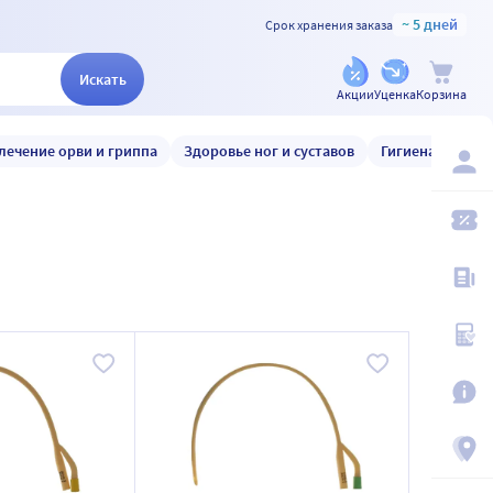
~ 5 дней
Срок хранения заказа
Искать
Акции
Уценка
Корзина
лечение орви и гриппа
Здоровье ног и суставов
Гигиена и уход