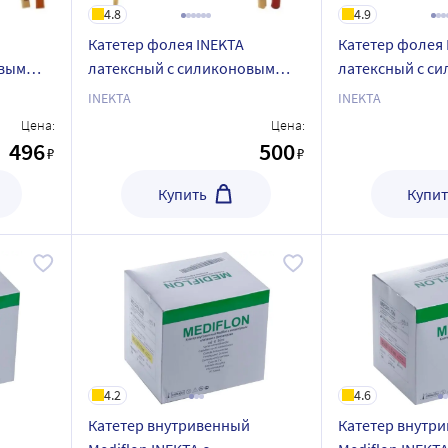
4.8
4.9
Катетер фолея INEKTA
Катетер фолея 
овым
латексный с силиконовым
латексный с с
ch16 30
покрытием 2-ходовый ch18 30
покрытием 2-хо
INEKTA
INEKTA
мл 10 шт.
мл 10 шт.
Цена:
Цена:
496
500
₽
₽
Купить
Купит
4.2
4.6
й
Катетер внутривенный
Катетер внутр