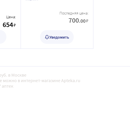
мл 10 шт.
Последняя цена:
Цена:
700
.00
₽
654
₽
Уведомить
руб. в Москве
е можно в интернет-магазине Apteka.ru
7 аптек