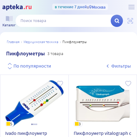
в течение 7 дней
в
Москва
Каталог
главная
медицинская техника
пикфлоуметры
Пикфлоуметры
3 товара
По популярности
Фильтры
5
3
Ivado пикфлоуметр
Пикфлоуметр vitalograph с