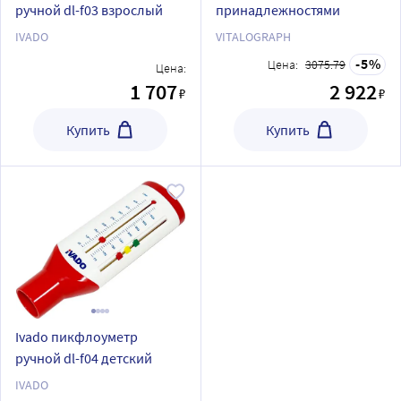
ручной dl-f03 взрослый
принадлежностями
IVADO
VITALOGRAPH
5
Цена:
3075.79
Цена:
1 707
2 922
₽
₽
Купить
Купить
Ivado пикфлоуметр
ручной dl-f04 детский
IVADO