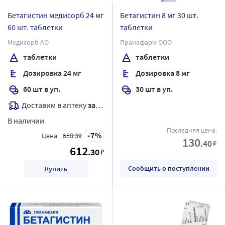
Бетагистин медисорб 24 мг
Бетагистин 8 мг 30 шт.
60 шт. таблетки
таблетки
Медисорб АО
Пранафарм ООО
таблетки
таблетки
Дозировка 24 мг
Дозировка 8 мг
60 шт в уп.
30 шт в уп.
Доставим в аптеку
завтра
В наличии
Последняя цена:
7
Цена:
658.39
130
.40
₽
612
.30
₽
Сообщить о поступлении
Купить