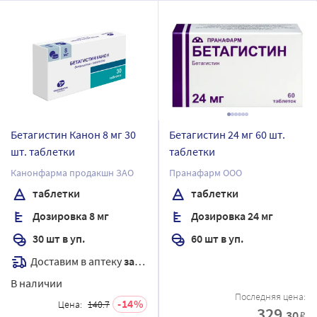
Бетагистин Канон 8 мг 30
Бетагистин 24 мг 60 шт.
шт. таблетки
таблетки
Канонфарма продакшн ЗАО
Пранафарм ООО
таблетки
таблетки
Дозировка 8 мг
Дозировка 24 мг
30 шт в уп.
60 шт в уп.
Доставим в аптеку
завтра
В наличии
Последняя цена:
14
Цена:
140.7
329
.30
₽