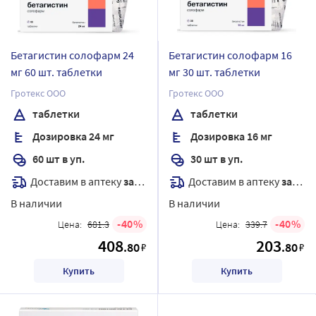
Бетагистин солофарм 24
Бетагистин солофарм 16
мг 60 шт. таблетки
мг 30 шт. таблетки
Гротекс ООО
Гротекс ООО
таблетки
таблетки
Дозировка 24 мг
Дозировка 16 мг
60 шт в уп.
30 шт в уп.
Доставим в аптеку
завтра
Доставим в аптеку
завтра
В наличии
В наличии
40
40
Цена:
681.3
Цена:
339.7
408
203
.80
.80
₽
₽
Купить
Купить