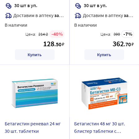
30 шт в уп.
30 шт в уп.
Доставим в аптеку
завтра
Доставим в аптеку
завтра
В наличии
В наличии
40
7
Цена:
214.2
Цена:
390
128
362
.50
.70
₽
₽
Купить
Купить
Бетагистин реневал 24 мг
Бетагистин 48 мг 30 шт.
30 шт. таблетки
блистер таблетки с
модифицированным