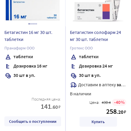
Бетагистин 16 мг 30 шт.
Бетагистин солофарм 24
таблетки
мг 30 шт. таблетки
Пранафарм ООО
Гротекс ООО
таблетки
таблетки
Дозировка 16 мг
Дозировка 24 мг
30 шт в уп.
30 шт в уп.
Доставим в аптеку
завтра
В наличии
Последняя цена:
40
Цена:
430.4
141
.60
₽
258
.20
₽
Сообщить о поступлении
Купить