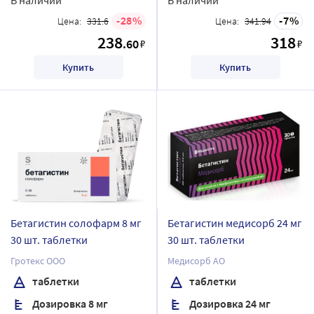
28
7
Цена:
331.6
Цена:
341.94
238
318
.60
₽
₽
Купить
Купить
Бетагистин солофарм 8 мг
Бетагистин медисорб 24 мг
30 шт. таблетки
30 шт. таблетки
Гротекс ООО
Медисорб АО
таблетки
таблетки
Дозировка 8 мг
Дозировка 24 мг