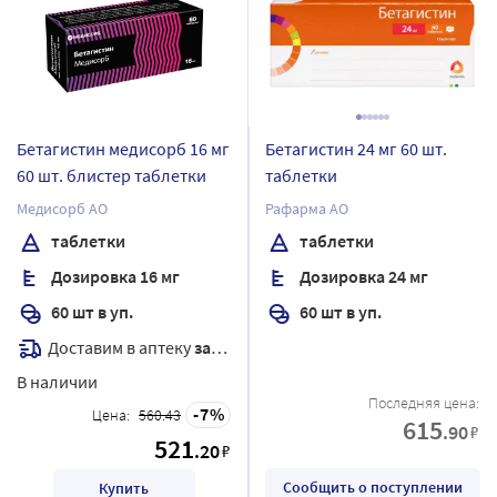
Бетагистин медисорб 16 мг
Бетагистин 24 мг 60 шт.
60 шт. блистер таблетки
таблетки
Медисорб АО
Рафарма АО
таблетки
таблетки
Дозировка 16 мг
Дозировка 24 мг
60 шт в уп.
60 шт в уп.
Доставим в аптеку
завтра
В наличии
Последняя цена:
7
Цена:
560.43
615
.90
₽
521
.20
₽
Сообщить о поступлении
Купить