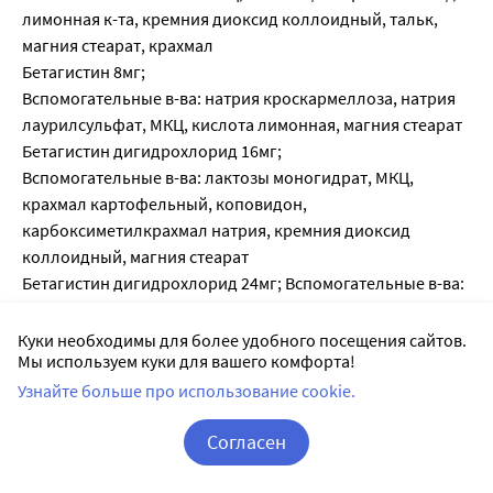
лимонная к-та, кремния диоксид коллоидный, тальк,
магния стеарат, крахмал
Бетагистин 8мг;
Вспомогательные в-ва: натрия кроскармеллоза, натрия
лаурилсульфат, МКЦ, кислота лимонная, магния стеарат
Бетагистин дигидрохлорид 16мг;
Вспомогательные в-ва: лактозы моногидрат, МКЦ,
крахмал картофельный, коповидон,
карбоксиметилкрахмал натрия, кремния диоксид
коллоидный, магния стеарат
Бетагистин дигидрохлорид 24мг; Вспомогательные в-ва:
лактозы моногидрат, МКЦ, крахмал картофельный,
коповидон, карбоксиметилкрахмал натрия, кремния
Куки необходимы для более удобного посещения сайтов.
Мы используем куки для вашего комфорта!
диоксид коллоидный, магния стеарат
Бетагистин дигидрохлорид 24мг;
Узнайте больше про использование cookie.
Вспомогательные в-ва: лактозы моногидрат, МКЦ,
Согласен
крахмал картофельный, коповидон,
карбоксиметилкрахмал натрия, кремния диоксид
Корзина
Вход / Регистрация