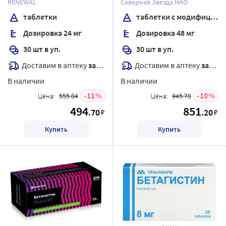
RENEWAL
Северная Звезда НАО
высвобождением,
таблетки
таблетки с модифицированным высвобождением, покрытые пленочной оболочкой
покрытые пленочной
Дозировка 24 мг
Дозировка 48 мг
оболочкой
30 шт в уп.
30 шт в уп.
Доставим в аптеку
завтра
Доставим в аптеку
завтра
В наличии
В наличии
11
10
Цена:
555.84
Цена:
945.78
494
851
.70
.20
₽
₽
Купить
Купить