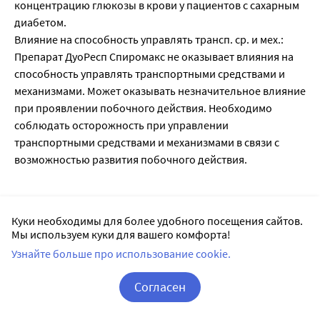
концентрацию глюкозы в крови у пациентов с сахарным
диабетом.
Влияние на способность управлять трансп. ср. и мех.:
Препарат ДуоРесп Спиромакс не оказывает влияния на
способность управлять транспортными средствами и
механизмами. Может оказывать незначительное влияние
при проявлении побочного действия. Необходимо
соблюдать осторожность при управлении
транспортными средствами и механизмами в связи с
возможностью развития побочного действия.
Лекарственное взаимодействие
Куки необходимы для более удобного посещения сайтов.
Приём 200 мг кетоконазола один раз в день повышает
Мы используем куки для вашего комфорта!
концентрацию в плазме перорального будесонида
Узнайте больше про использование cookie.
(разовая доза 3 мг) при их совместном назначении, в
среднем, в 6 раз. При назначении кетоконазола через 12
Согласен
часов после приема будесонида, концентрация в плазме
Корзина
Вход / Регистрация
последнего повышалась, в среднем, в 3 раза.