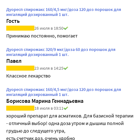
Дуоресп спиромакс 160/4,5 мкг/доза 120 доз порошок для
ингаляций дозированный 1 шт.
Гость
26 июля в 18:50
Принимаю постоянно, помогает
Дуоресп спиромакс 320/9 мкг/доза 60 доз порошок для
ингаляций дозированный 1 шт.
Павел
23 июля в 14:25
Классное лекарство
Дуоресп спиромакс 160/4,5 мкг/доза 120 доз порошок для
ингаляций дозированный 1 шт.
Борисова Марина Геннадьевна
18 июля в 03:11
хороший препарат для асматиков. Для базисной терапии 
- отличный выбор! одна доза утром и дышиш полной 
грудью до следущего утра,

есть счетчик доз, очень удобно