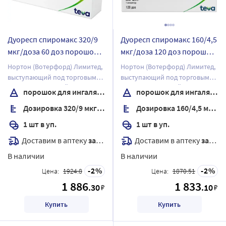
Дуоресп спиромакс 320/9
Дуоресп спиромакс 160/4,5
мкг/доза 60 доз порошок
мкг/доза 120 доз порошок
для ингаляций
для ингаляций
Нортон (Вотерфорд) Лимитед,
Нортон (Вотерфорд) Лимитед,
дозированный 1 шт.
дозированный 1 шт.
выступающий под торговым
выступающий под торговым
наименованием АЙВЭКС
наименованием АЙВЭКС
порошок для ингаляций дозированный
порошок для ингаляций дозированный
Фармасьютикалс Ирландия,
Фармасьютикалс Ирландия,
Дозировка 320/9 мкг/доза
Дозировка 160/4,5 мкг/доза
выступающий под торговым
выступающий под торговым
наименованием Тева
наименованием Тева
1 шт в уп.
1 шт в уп.
Фармасьютикалс Ирландия
Фармасьютикалс Ирландия
Доставим в аптеку
завтра
Доставим в аптеку
завтра
В наличии
В наличии
2
2
Цена:
1924.8
Цена:
1870.51
1 886
1 833
.30
.10
₽
₽
Купить
Купить