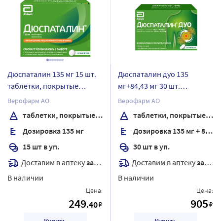
Дюспаталин 135 мг 15 шт.
Дюспаталин дуо 135
таблетки, покрытые
мг+84,43 мг 30 шт.
оболочкой
таблетки, покрытые
Верофарм АО
Верофарм АО
пленочной оболочкой
таблетки, покрытые оболочкой
таблетки, покрытые пленочной оболочкой
Дозировка 135 мг
Дозировка 135 мг + 84,43 мг
15 шт в уп.
30 шт в уп.
Доставим в аптеку
завтра
Доставим в аптеку
завтра
В наличии
В наличии
Цена:
Цена:
249
905
.40
₽
₽
Купить
Купить