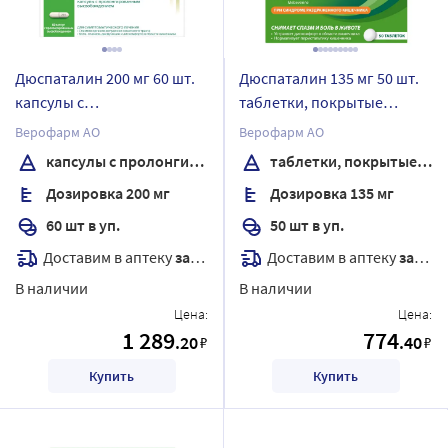
Дюспаталин 200 мг 60 шт.
Дюспаталин 135 мг 50 шт.
капсулы с
таблетки, покрытые
пролонгированным
оболочкой
Верофарм АО
Верофарм АО
высвобождением
капсулы с пролонгированным высвобождением
таблетки, покрытые оболочкой
Дозировка 200 мг
Дозировка 135 мг
60 шт в уп.
50 шт в уп.
Доставим в аптеку
завтра
Доставим в аптеку
завтра
В наличии
В наличии
Цена:
Цена:
1 289
774
.20
.40
₽
₽
Купить
Купить