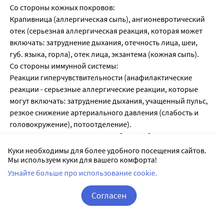
Со стороны кожных покровов:
Крапивница (аллергическая сыпь), ангионевротический
отек (серьезная аллергическая реакция, которая может
включать: затруднение дыхания, отечность лица, шеи,
губ. языка, горла), отек лица, экзантема (кожная сыпь).
Со стороны иммунной системы:
Реакции гиперчувствительности (анафилактические
реакции - серьезные аллергические реакции, которые
могут включать: затруднение дыхания, учащенный пульс,
резкое снижение артериального давления (слабость и
головокружение), потоотделение).
Если у вас отмечаются какие-либо из побочных
эффектов, в том числе не указанные в данной
Куки необходимы для более удобного посещения сайтов.
инструкции, прекратите прием препарата Дюспаталин® и
Мы используем куки для вашего комфорта!
незамедлительно обратитесь к врачу.
Узнайте больше про использование cookie.
Согласен
Список литературы:
Корзина
Вход / Регистрация
1.
Государственный реестр лекарственных средств
;