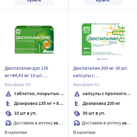
Дюспаталин дуо 135
Дюспаталин 200 мг 30 шт.
мг+84,43 мг 10 шт.
капсулы с
таблетки, покрытые
пролонгированным
Верофарм АО
Верофарм АО
пленочной оболочкой
высвобождением
таблетки, покрытые пленочной оболочкой
капсулы с пролонгированным высвобождением
Дозировка 135 мг + 84,43 мг
Дозировка 200 мг
10 шт в уп.
30 шт в уп.
Доставим в аптеку
завтра
Доставим в аптеку
завтра
В наличии
В наличии