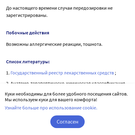
До настоящего времени случаи передозировки не
зарегистрированы.
Побочные действия
Возможны аллергические реакции, тошнота.
Список литературы:
1.
Государственный реестр лекарственных средств
;
2. Анатомо-терапевтическо-химическая классификация
(ATX);
Куки необходимы для более удобного посещения сайтов.
3. Официальная инструкция от производителя.
Мы используем куки для вашего комфорта!
Узнайте больше про использование cookie.
Согласен
Лицензии
Корзина
Вход / Регистрация