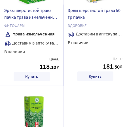
Эрвы шерстистой трава
Эрвы шерстистой трава 50
пачка трава измельченная
гр пачка
35 гр
ФИТОФАРМ
ЗДОРОВЬЕ
Доставим в аптеку
завтра
трава измельченная
В наличии
Доставим в аптеку
завтра
В наличии
Цена:
Цена:
181
118
.50
.10
₽
₽
Купить
Купить