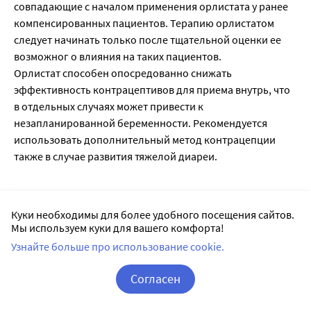
совпадающие с началом применения орлистата у ранее
компенсированных пациентов. Терапию орлистатом
следует начинать только после тщательной оценки ее
возможног о влияния на таких пациентов.
Орлистат способен опосредованно снижать
эффективность контрацептивов для приема внутрь, что
в отдельных случаях может привести к
незапланированной беременности. Рекомендуется
использовать дополнительный метод контрацепции
также в случае развития тяжелой диареи.
Фармакокинетика
Куки необходимы для более удобного посещения сайтов.
Всасывание
Мы используем куки для вашего комфорта!
У добровольцев с нормальной массой тела и ожирением
Узнайте больше про использование cookie.
системное воздействие препарата минимально. После
однократного приема орлистата внутрь в дозе 360 мг
Согласен
неизмененный орлистат в плазме определить не
Корзина
Вход / Регистрация
удалось, что означает, что его концентрации находятся