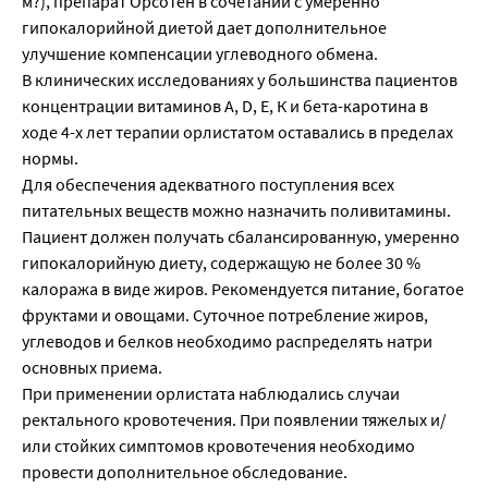
м?), препарат Орсотен в сочетании с умеренно
гипокалорийной диетой дает дополнительное
улучшение компенсации углеводного обмена.
В клинических исследованиях у большинства пациентов
концентрации витаминов A, D, Е, К и бета-каротина в
ходе 4-х лет терапии орлистатом оставались в пределах
нормы.
Для обеспечения адекватного поступления всех
питательных веществ можно назначить поливитамины.
Пациент должен получать сбалансированную, умеренно
гипокалорийную диету, содержащую не более 30 %
калоража в виде жиров. Рекомендуется питание, богатое
фруктами и овощами. Суточное потребление жиров,
углеводов и белков необходимо распределять натри
основных приема.
При применении орлистата наблюдались случаи
ректального кровотечения. При появлении тяжелых и/
или стойких симптомов кровотечения необходимо
провести дополнительное обследование.