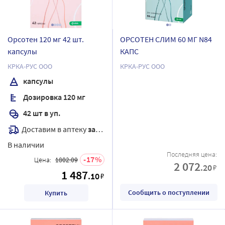
Орсотен 120 мг 42 шт.
ОРСОТЕН СЛИМ 60 МГ N84
капсулы
КАПС
КРКА-РУС ООО
КРКА-РУС ООО
капсулы
Дозировка 120 мг
42 шт в уп.
Доставим в аптеку
завтра
В наличии
Последняя цена:
17
Цена:
1802.09
2 072
.20
₽
1 487
.10
₽
Сообщить о поступлении
Купить