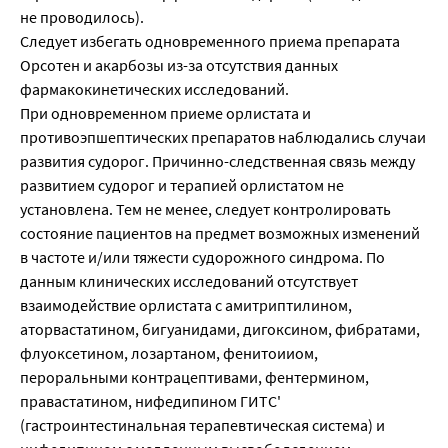
не проводилось).
Следует избегать одновременного приема препарата
Орсотен и акарбозы из-за отсутствия данных
фармакокинетических исследований.
При одновременном приеме орлистата и
противоэпшептических препаратов наблюдались случаи
развития судорог. Причинно-следственная связь между
развитием судорог и терапией орлистатом не
установлена. Тем не менее, следует контролировать
состояние пациентов на предмет возможных изменений
в частоте и/или тяжести судорожного синдрома. По
данным клинических исследований отсутствует
взаимодействие орлистата с амитриптилином,
аторвастатином, бигуанидами, дигоксином, фибратами,
флуоксетином, лозартаном, фенитоииом,
пероральными контрацептивами, фентермином,
правастатином, нифедипином ГИТС'
(гастроинтестинальная терапевтическая система) и