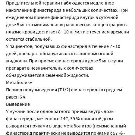
При длительной терапии наблюдается медленное
накопление финастерида в небольших количествах. При
ежедневном приеме финастерида внутрь в суточной
дозе 5 мг его минимальная равновесная концентрация в
плазме крови достигает 8 - 10 нг/мл и с течением времени
остается стабильной.
У пациентов, получавших финастерид в течение 7 - 10
дней, препарат обнаруживался в спинномозговой
жидкости. При приеме финастерида в дозе 5 мг в сутки
препарат в незначительных количествах
обнаруживается в семенной жидкости.
Метаболизм
Период полувыведения (Т1/2) финастерида в среднем
равен 6 ч.
Выведение
У мужчин после однократного приема внутрь дозы
финастерида, меченного 14С, 39 % принятой дозы
выводится почками в виде метаболитов (неизмененный
финастерид практически не выводится почками); 57 % -