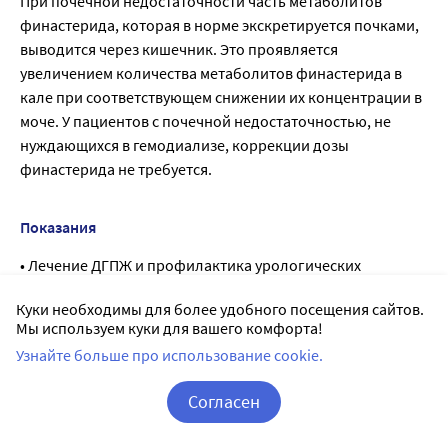
При почечной недостаточности часть метаболитов
финастерида, которая в норме экскретируется почками,
выводится через кишечник. Это проявляется
увеличением количества метаболитов финастерида в
кале при соответствующем снижении их концентрации в
моче. У пациентов с почечной недостаточностью, не
нуждающихся в гемодиализе, коррекции дозы
финастерида не требуется.
Показания
• Лечение ДГПЖ и профилактика урологических
осложнений с целью:
Куки необходимы для более удобного посещения сайтов.
? снижения риска острой задержки мочи;
Мы используем куки для вашего комфорта!
? снижения риска необходимости проведения
Узнайте больше про использование cookie.
хирургических вмешательств, в том числе
трансуретральной резекции простаты (ТУРП) и
Согласен
простатэктомии.
• Лечение с целью уменьшения размеров увеличенной
Корзина
Вход / Регистрация