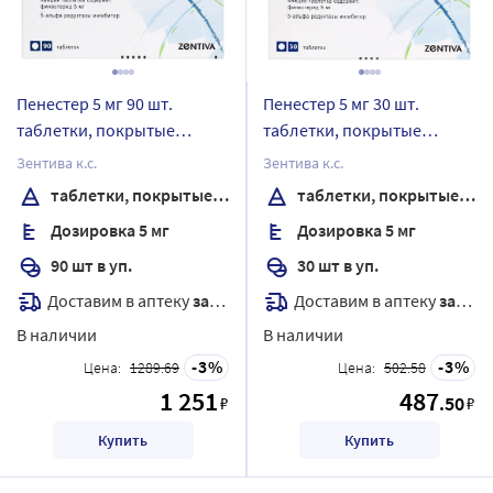
Пенестер 5 мг 90 шт.
Пенестер 5 мг 30 шт.
таблетки, покрытые
таблетки, покрытые
пленочной оболочкой
пленочной оболочкой
Зентива к.с.
Зентива к.с.
таблетки, покрытые пленочной оболочкой
таблетки, покрытые пленочной оболочкой
Дозировка 5 мг
Дозировка 5 мг
90 шт в уп.
30 шт в уп.
Доставим в аптеку
завтра
Доставим в аптеку
завтра
В наличии
В наличии
3
3
Цена:
1289.69
Цена:
502.58
1 251
487
.50
₽
₽
Купить
Купить