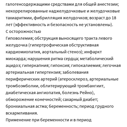
галогенсодержащими средствами для общей анестезии;
некоррелированные наджелудочковые и желудочковые
тахиаритмии, фибрилляция желудочков; возраст до 18
лет (эффективность и безопасность не установлены).
С осторожностью
Гиповолемия; обструкция выносящего тракта левого
желудочка (гипертрофическая обструктивная
кардиомиопатия, аортальный стеноз); инфаркт
миокарда; нарушения ритма сердца; метаболический
ацидоз; гиперкапния; гипоксия; гипокалиемия; легочная
артериальная гипертензия; заболевания
периферических артерий (атеросклероз, артериальные
тромбоэмболии, облитерирующий тромбангиит,
диабетическая ангиопатия, болезнь Рейно),
обморожение конечностей; сахарный диабет;
бронхиальная астма; беременность; период грудного
вскармливания.
Применение при беременности и в период