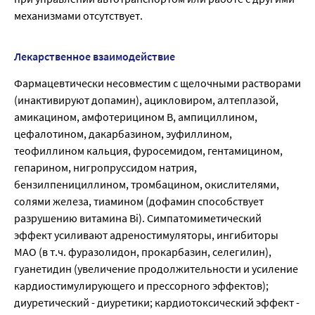
механизмами отсутствует.
Лекарственное взаимодействие
Фармацевтически несовместим с щелочными растворами
(инактивируют допамин), ацикловиром, алтеплазой,
амикацином, амфотерицином В, ампициллином,
цефалотином, дакарбазином, эуфиллином,
теофиллином кальция, фуросемидом, гентамицином,
гепарином, нигропруссидом натрия,
бензилпенициллином, тромбацином, окислителями,
солями железа, тиамином (дофамин способствует
разрушению витамина Bi). Симпатомиметический
эффект усиливают адреностимуляторы, ингибиторы
МАО (в т.ч. фуразолидон, прокарбазин, селегилин),
гуанетидин (увеличение продолжительности и усиление
кардиостимулирующего и прессорного эффектов);
диуретический - диуретики; кардиотоксический эффект -