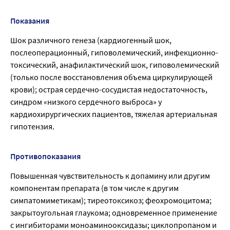
Показания
Шок различного генеза (кардиогенный шок,
послеоперационный, гиповолемический, инфекционно-
токсический, анафилактический шок, гиповолемический
(только после восстановления объема циркулирующей
крови); острая сердечно-сосудистая недостаточность,
синдром «низкого сердечного выброса» у
кардиохирургических пациентов, тяжелая артериальная
гипотензия.
Противопоказания
Повышенная чувствительность к допамину или другим
компонентам препарата (в том числе к другим
симпатомиметикам); тиреотоксикоз; феохромоцитома;
закрытоугольная глаукома; одновременное применение
с ингибиторами моноаминооксидазы; циклопропаном и