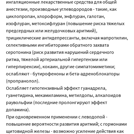
ингаляционные лекарственные средства для общей
анестезии, производные углеводородов - такие, как
циклопропан, хлороформ, энфлуран, галотан,
изофлуран, метоксифлуран (повышение риска тяжелых
предсердных или желудочковых аритмий),
трициклические антидепрессанты, включая мапротилин,
селективными ингибиторами обратного захвата
серотонина (риск развития нарушений сердечного
ритма, тяжелой артериальной гипертензии или
гиперпирексии), кокаин, другие симпатомиметики;
ослабляют - бутирофеноны и бета-адреноблокаторы
(пропранолол).
Ослабляет гипотензивный эффект гуанадрела,
гуанетидина, мекамиламина, метилдопы, алкалоидов
раувольфии (последние пролонгируют эффект
допамина).
При одновременном применении с леводопой -
повышение вероятности развития аритмий; с гормонами
щитовидной железы - возможно усиление действия как