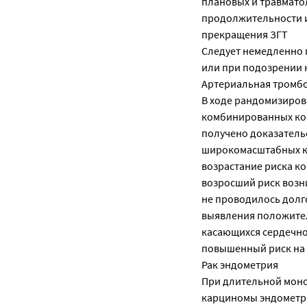
плановых и травмато
продолжительности и
прекращения ЗГТ
Следует немедленно 
или при подозрении 
Артериальная тромб
В ходе рандомизиро
комбинированных кон
получено доказатель
широкомасштабных кл
возрастание риска к
возросший риск возн
не проводилось дол
выявления положител
касающихся сердечно-
повышенный риск на 
Рак эндометрия
При длительной моно
карциномы эндометри