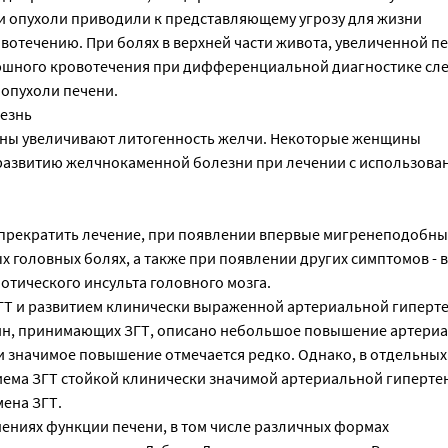
ти опухоли приводили к представляющему угрозу для жизни
отечению. При болях в верхней части живота, увеличенной п
шного кровотечения при дифференциальной диагностике след
 опухоли печени.
езнь
гены увеличивают литогенность желчи. Некоторые женщины
азвитию желчнокаменной болезни при лечении с использова
прекратить лечение, при появлении впервые мигренеподобны
х головных болях, а также при появлении других симптомов -
отического инсульта головного мозга.
ГТ и развитием клинически выраженной артериальной гиперте
ин, принимающих ЗГТ, описано небольшое повышение артери
 значимое повышение отмечается редко. Однако, в отдельных 
иема ЗГТ стойкой клинически значимой артериальной гиперте
мена ЗГТ.
ениях функции печени, в том числе различных формах