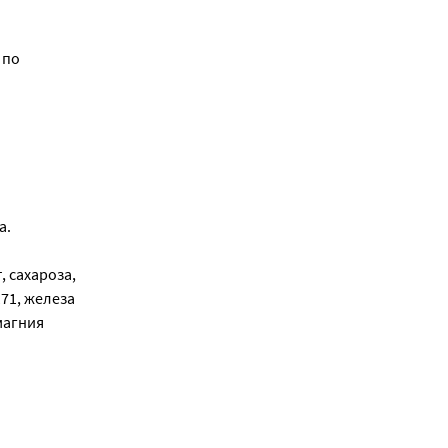
 по
а.
, сахароза,
171, железа
магния