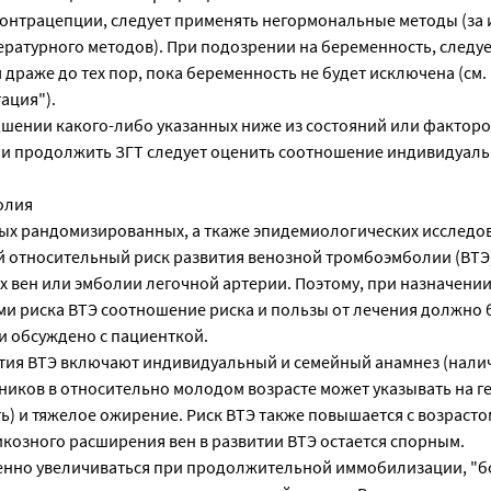
онтрацепции, следует применять негормональные методы (за
ературного методов). При подозрении на беременность, следу
драже до тех пор, пока беременность не будет исключена (см.
ация").
дшении какого-либо указанных ниже из состояний или факторо
ли продолжить ЗГТ следует оценить соотношение индивидуаль
олия
ых рандомизированных, а ткаже эпидемиологических исследо
относительный риск развития венозной тромбоэмболии (ВТЭ)
их вен или эмболии легочной артерии. Поэтому, при назначении
и риска ВТЭ соотношение риска и пользы от лечения должно 
и обсуждено с пациенткой.
тия ВТЭ включают индивидуальный и семейный анамнез (налич
иков в относительно молодом возрасте может указывать на г
) и тяжелое ожирение. Риск ВТЭ также повышается с возрасто
козного расширения вен в развитии ВТЭ остается спорным.
енно увеличиваться при продолжительной иммобилизации, "