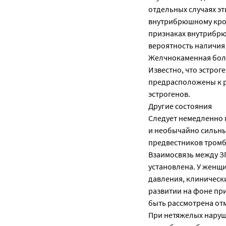
отдельных случаях э
внутрибрюшному кров
признаках внутрибрю
вероятность наличия
Желчнокаменная бол
Известно, что эстро
предрасположены к р
эстрогенов.
Другие состояния
Следует немедленно 
и необычайно сильны
предвестников тромб
Взаимосвязь между З
установлена. У женщ
давления, клинически
развитии на фоне пр
быть рассмотрена от
При нетяжелых наруш