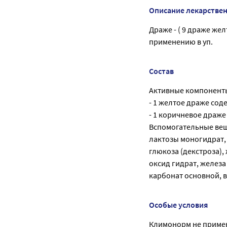
Описание лекарстве
Драже - ( 9 драже жел
применению в уп.
Состав
Активные компонент
- 1 желтое драже сод
- 1 коричневое драже
Вспомогательные вещ
лактозы моногидрат, 
глюкоза (декстроза),
оксид гидрат, железа
карбонат основной, 
Особые условия
Климонорм не примен