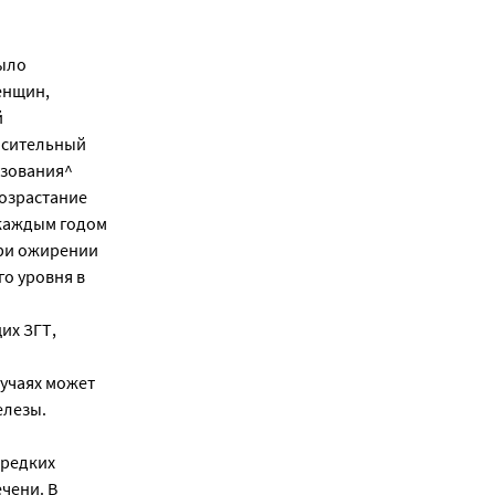
ыло
енщин,
й
осительный
ьзования^
возрастание
 каждым годом
при ожирении
о уровня в
их ЗГТ,
учаях может
елезы.
 редких
чени. В