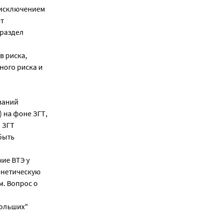
 исключением
ет
 раздел
в риска,
ного риска и
ваний
 на фоне ЗГТ,
 ЗГТ
быть
ие ВТЭ у
енетическую
м. Вопрос о
больших"