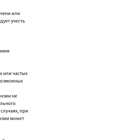
ечени или
ует учесть
нием
х или частых
 возможных
нзии не
ального
случаях, при
нзии может