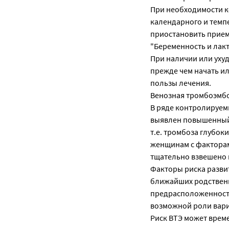
При необходимости к
календарного и темп
приостановить прием 
"Беременность и лакт
При наличии или уху
прежде чем начать и
пользы лечения.
Венозная тромбоэмб
В ряде контролируем
выявлен повышенный 
т.е. тромбоза глубок
женщинам с факторам
тщательно взвешено 
Факторы риска разви
ближайших родственн
предрасположенность
возможной роли вари
Риск ВТЭ может врем