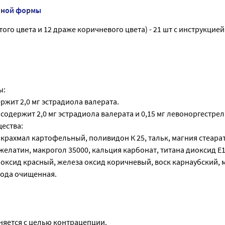
нной формы
того цвета и 12 драже коричневого цвета) - 21 шт с инструкцией
ы:
ержит 2,0 мг эстрадиола валерата.
 содержит 2,0 мг эстрадиола валерата и 0,15 мг левоноргестрел
ества:
крахмал картофельный, поливидон К 25, тальк, магния стеарат
 желатин, макрогол 35000, кальция карбонат, титана диоксид Е
 оксид красный, железа оксид коричневый, воск карнаубский, 
вода очищенная.
яется с целью контрацепции.