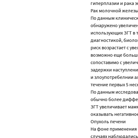
гиперплазии и рака 
Рак молочной желез
По данным клиническ
обнаружено увеличен
использующих ЗГТ в т
диагностикой, биоло
риск возрастает с ув
возможно еще больше 
сопоставимо с увели
задержки наступления
и злоупотребелнии а
течение первых 5 нес
По данным исследова
обычно более диффе
ЗГТ увеличивает мам
оказывать негативно
Опухоль печени
На фоне применения п
случаях наблюдались 