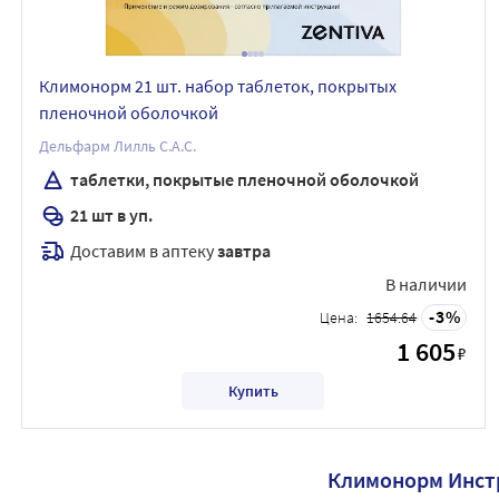
Климонорм 21 шт. набор таблеток, покрытых
пленочной оболочкой
Дельфарм Лилль С.А.С.
таблетки, покрытые пленочной оболочкой
21 шт в уп.
Доставим в аптеку
завтра
В наличии
3
Цена:
1654.64
1 605
₽
Купить
Климонорм Инст