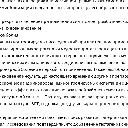
логических операциях или массивной травме. В зависимости о
ммобилизации следует решить вопрос о целесообразности в
прекратить лечение при появлении симптомов тромботически
на их возникновение.
оэмболия
ванных контролируемых исследований при длительном приме
ъюгированных эстрогенов и медроксипрогестерон ацетата н
ств положительного влияния на сердечно-сосудистую систему.
инических испытаниях этого соединения было- выявлено во
оронарной болезни в первый год применения. Также был обна
икновения инсульта. До настоящего времени с другими препар
госрочных рандомизированных контролируемых испытаний с 
ьного эффекта в отношении показателей заболеваемости и с
сосудистой системы. Поэтому неизвестно, распространяется л
препараты для ЗГТ, содержащие другие виды эстрогенов и про
терапии эстрогенами повышается риск развития гиперплазии
я. Исследования подтвердили, что добавление гестагенов сн