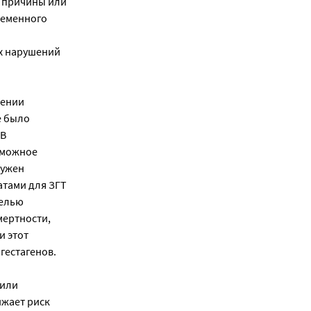
т причины или
ременного
х нарушений
нении
е было
 В
зможное
ружен
атами для ЗГТ
целью
мертности,
и этот
гестагенов.
 или
ижает риск