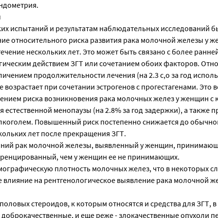
эндометрия.
ы
их испытаний и результатам наблюдательных исследований б
ие относительного риска развития рака молочной железы у ж
ечение нескольких лет. Это может быть связано с более ранне
гическим действием ЗГТ или сочетанием обоих факторов. Отн
еличением продолжительности лечения (на 2.3 с,о за год испол
возрастает при сочетании эстрогенов с прогестагенами. Это 
чением риска возникновения рака молочных желез у женщин с
 естественной менопаузы (на 2.8% за год задержки), а также 
лкоголем. Повышенный риск постепенно снижается до обычног
кольких лет после прекращения ЗГТ.
ний рак молочной железы, выявленный у женщин, принимающ
ренцированный, чем у женщин ее не принимающих.
мографическую плотность молочных желез, что в некоторых сл
е влияние на рентгенологическое выявление рака молочной ж
оловых стероидов, к которым относятся и средства для ЗГТ, в
доброкачественные, и еще реже - злокачественные опухоли пе