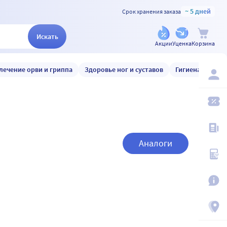
~ 5 дней
Срок хранения заказа
Искать
Акции
Уценка
Корзина
лечение орви и гриппа
Здоровье ног и суставов
Гигиена и уход
Аналоги