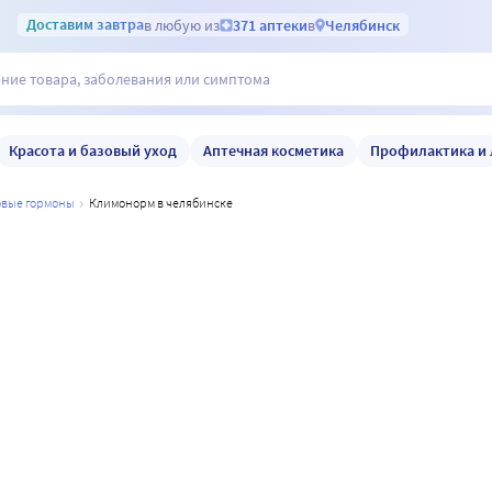
Доставим
завтра
в любую из
371 аптеки
в
Челябинск
Красота и базовый уход
Аптечная косметика
Профилактика и 
ловые гормоны
климонорм в челябинске