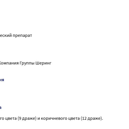
еский препарат
 Компания Группы Шеринг
ия
а
о цвета (9 драже) и коричневого цвета (12 драже).