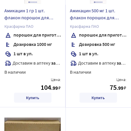
Амикацин 1 гр 1 шт.
Амикацин 500 мг 1 шт.
флакон порошок для
флакон порошок для
приготовления раствора
приготовления раствора
Красфарма ПАО
Красфарма ПАО
для внутривенного и
для внутривенного и
порошок для приготовления раствора для внутривенного и внутримышечного введения
порошок для приготовления раствора для внутривенного и внутримышечного введения
внутримышечного
внутримышечного
Дозировка 1000 мг
Дозировка 500 мг
введения
введения
1 шт в уп.
1 шт в уп.
Доставим в аптеку
завтра
Доставим в аптеку
завтра
В наличии
В наличии
Цена:
Цена:
104
75
.99
.99
₽
₽
Купить
Купить