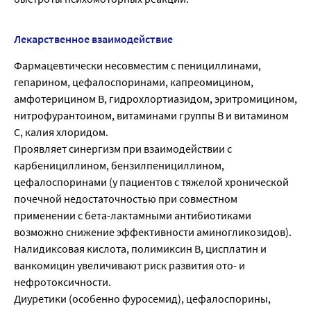
Лекарственное взаимодействие
Фармацевтически несовместим с пенициллинами,
гепарином, цефалоспоринами, капреомицином,
амфотерицином В, гидрохлортиазидом, эритромицином,
нитрофурантоином, витаминами группы В и витамином
С, калия хлоридом.
Проявляет синергизм при взаимодействии с
карбенициллином, бензилпенициллином,
цефалоспоринами (у пациентов с тяжелой хронической
почечной недостаточностью при совместном
применении с бета-лактамными антибиотиками
возможно снижение эффективности аминогликозидов).
Налидиксовая кислота, полимиксин В, цисплатин и
ванкомицин увеличивают риск развития ото- и
нефротоксичности.
Диуретики (особенно фуросемид), цефалоспорины,