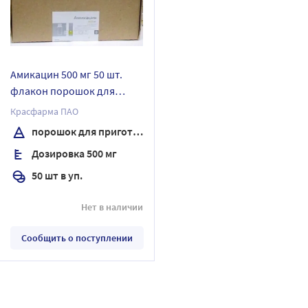
Амикацин 500 мг 50 шт.
флакон порошок для
приготовления раствора
Красфарма ПАО
для внутривенного и
порошок для приготовления раствора для внутривенного и внутримышечного введения
внутримышечного
Дозировка 500 мг
введения
50 шт в уп.
Нет в наличии
Сообщить о поступлении