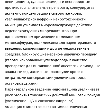
пенициллины, сульфаниламиды и нестероидные
противовоспалительные препараты, конкурируя за
активную концентрацию в сыворотке крови,
увеличивают риск нефро- и нейротоксичности.
Амикацин усиливает миорелаксирующее действие
недеполяризующих миорелаксантов. При
одновременном применении с амикацином
метоксифлуран, полимиксины для парентерального
введения, капреомицин и другие лекарственные
средства, блокирующие нервно-мышечную передачу
(галогенизированные углеводороды в качестве
препаратов для ингаляционной анестезии, опиоидные
анальгетики), массивные трансфузии крови с
нитратными консервантами увеличивают риск
остановки дыхания.
Парентеральное введение индометацина увеличивает
риск развития токсических действий аминогликозидов
(увеличение Т1/2 и снижение клиренса).
Амикацин снижает эффект антимиастенических