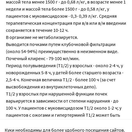
массой тела менее 1500 г - до 0,68 л/кг, в возрасте менее 1
недели и массой тела более 1500 г - до 0,58 л/кг, у
пациентов с муковисцидозом - 0,3- 0,39 л/кг. Средняя
терапевтическая концентрация при в/в или в/м введении
сохраняется в течение 10-12 ч.
В организме не метаболизируется.
Выводится почками путем клубочковой фильтрации
(около 54-94%) преимущественно в неизменном виде.
Почечный клиренс - 79-100 мл/мин.
Период полувыведения (Т1/2) у взрослых - около 2-4 ч, у
новорожденных 5-8 ч, у детей более старшего возраста -
2,5-4 ч. Конечная величина Т1/2 - более 100 ч (за счет
высвобождения из внутриклеточных депо).
Т1/2 у взрослых при нарушенной функции почек
варьируется в зависимости от степени нарушения - до
100 ч. У пациентов с муковисцидозом Т1/2 около 1-2 ч; у
пациентов с ожогами и гипертермией Т1/2 может быть
короче по сравнению со средними показателями
вследствие повышенного клиренса.
Куки необходимы для более удобного посещения сайтов.