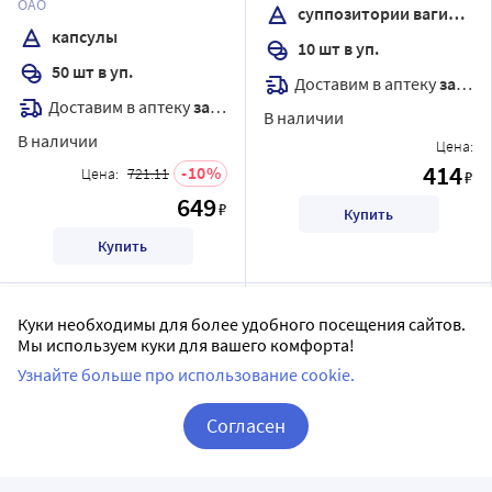
ОАО
суппозитории вагинальные
капсулы
10 шт в уп.
50 шт в уп.
Доставим в аптеку
завтра
Доставим в аптеку
завтра
В наличии
В наличии
Цена:
414
10
Цена:
721.11
₽
649
₽
Купить
Купить
Куки необходимы для более удобного посещения сайтов.
Мы используем куки для вашего комфорта!
Узнайте больше про использование cookie.
Согласен
Корзина
Вход / Регистрация