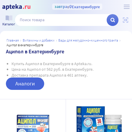
завтра
в
Екатеринбурге
Каталог
главная
витамины и добавки
бады для желудочно-кишечного тракта
аципол в екатеринбурге
Аципол в Екатеринбурге
Купить Аципол в Екатеринбурге в Apteka.ru.
Цена на Аципол от 562 руб. в Екатеринбурге.
Доставка препарата Аципол в 461 аптеку.
Аналоги