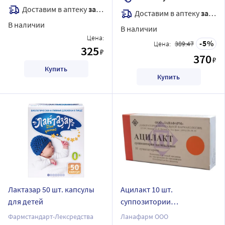
Доставим в аптеку
завтра
Доставим в аптеку
завтра
В наличии
В наличии
Цена:
5
Цена:
389.47
325
₽
370
₽
Купить
Купить
Лактазар 50 шт. капсулы
Ацилакт 10 шт.
для детей
суппозитории
вагинальные
Фармстандарт-Лексредства
Ланафарм ООО