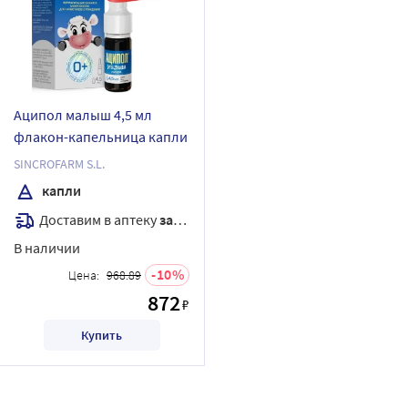
Аципол малыш 4,5 мл
флакон-капельница капли
SINCROFARM S.L.
капли
Доставим в аптеку
завтра
В наличии
10
Цена:
968.89
872
₽
Купить