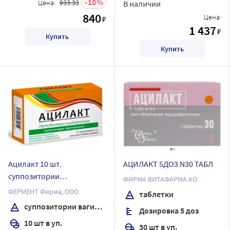
10
Цена:
933.33
В наличии
840
Цена:
₽
1 437
₽
Купить
Купить
Ацилакт 10 шт.
АЦИЛАКТ 5ДОЗ N30 ТАБЛ
суппозитории
ФИРМА ВИТАФАРМА АО
вагинальные
ФЕРМЕНТ Фирма, ООО
таблетки
суппозитории вагинальные
Дозировка 5 доз
10 шт в уп.
30 шт в уп.