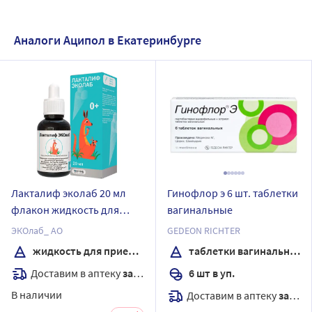
Аналоги Аципол в Екатеринбурге
Лакталиф эколаб 20 мл
Гинофлор э 6 шт. таблетки
флакон жидкость для
вагинальные
приема внутрь
ЭКОлаб_ АО
GEDEON RICHTER
жидкость для приема внутрь
таблетки вагинальные
Доставим в аптеку
завтра
6 шт в уп.
В наличии
Доставим в аптеку
завтра