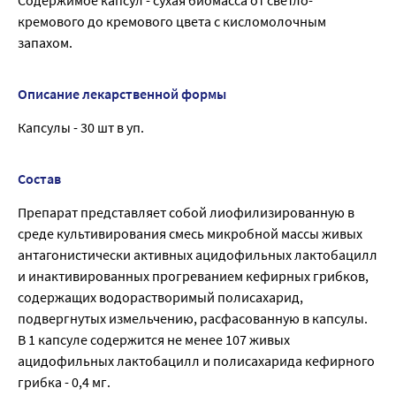
Содержимое капсул - сухая биомасса от светло-
кремового до кремового цвета с кисломолочным
запахом.
Описание лекарственной формы
Капсулы - 30 шт в уп.
Состав
Препарат представляет собой лиофилизированную в
среде культивирования смесь микробной массы живых
антагонистически активных ацидофильных лактобацилл
и инактивированных прогреванием кефирных грибков,
содержащих водорастворимый полисахарид,
подвергнутых измельчению, расфасованную в капсулы.
В 1 капсуле содержится не менее 107 живых
ацидофильных лактобацилл и полисахарида кефирного
грибка - 0,4 мг.