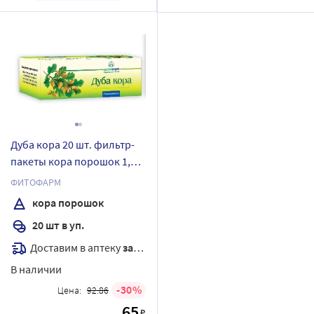
Дуба кора 20 шт. фильтр-
пакеты кора порошок 1,5
гр
ФИТОФАРМ
кора порошок
20 шт в уп.
Доставим в аптеку
завтра
В наличии
30
Цена:
92.86
65
₽