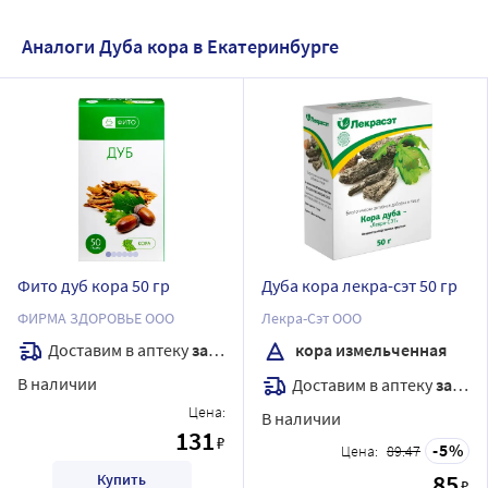
Аналоги Дуба кора в Екатеринбурге
Фито дуб кора 50 гр
Дуба кора лекра-сэт 50 гр
ФИРМА ЗДОРОВЬЕ ООО
Лекра-Сэт ООО
Доставим в аптеку
завтра
кора измельченная
В наличии
Доставим в аптеку
завтра
Цена:
В наличии
131
₽
5
Цена:
89.47
85
Купить
₽