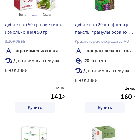
Дуба кора 50 гр пакет кора
Дуба кора 20 шт. фильтр-
измельченная 50 гр
пакеты гранулы резано-
прессованные вес фильтр-
ЗДОРОВЬЕ
Красногорсклексредства АО
пакета (гр) 1,5
кора измельченная
гранулы резано- прессованные
Доставим в аптеку
завтра
20 шт в уп.
В наличии
Доставим в аптеку
завтра
В наличии
Цена:
Цена:
141
160
₽
₽
Купить
Купить