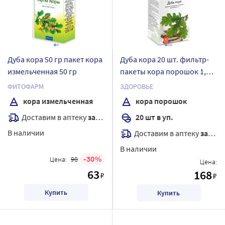
Дуба кора 50 гр пакет кора
Дуба кора 20 шт. фильтр-
измельченная 50 гр
пакеты кора порошок 1,5
гр
ФИТОФАРМ
ЗДОРОВЬЕ
кора измельченная
кора порошок
Доставим в аптеку
завтра
20 шт в уп.
В наличии
Доставим в аптеку
завтра
В наличии
30
Цена:
90
Цена:
63
168
₽
₽
Купить
Купить