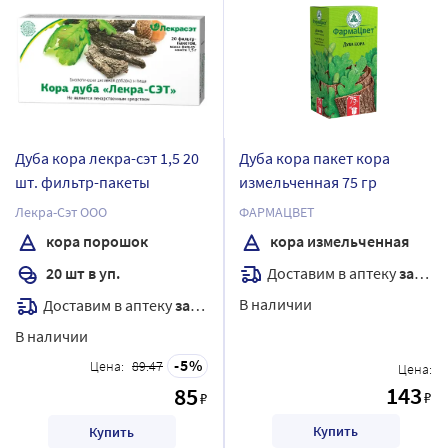
Дуба кора лекра-сэт 1,5 20
Дуба кора пакет кора
шт. фильтр-пакеты
измельченная 75 гр
Лекра-Сэт ООО
ФАРМАЦВЕТ
кора порошок
кора измельченная
Доставим в аптеку
завтра
20 шт в уп.
В наличии
Доставим в аптеку
завтра
В наличии
5
Цена:
89.47
Цена:
143
85
₽
₽
Купить
Купить