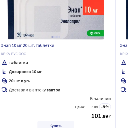
Энап 10 мг 20 шт. таблетки
Эна
КРКА-РУС ООО
КРКА
таблетки
Дозировка 10 мг
20 шт в уп.
Доставим в аптеку
завтра
В наличии
9
Цена:
112.08
101
.99
₽
Купить