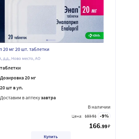
п 20 мг 20 шт. таблетки
, д.д., Ново место, АО
таблетки
Дозировка 20 мг
20 шт в уп.
Доставим в аптеку
завтра
В наличии
9
Цена:
183.51
166
.99
₽
Купить