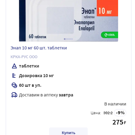
Энап 10 мг 60 шт. таблетки
КРКА-РУС ООО
таблетки
Дозировка 10 мг
60 шт в уп.
Доставим в аптеку
завтра
В наличии
9
Цена:
302.2
275
₽
Купить