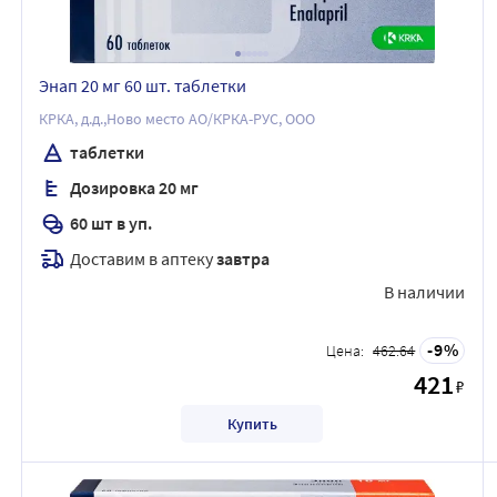
Энап 20 мг 60 шт. таблетки
КРКА, д.д.,Ново место АО/КРКА-РУС, ООО
таблетки
Дозировка 20 мг
60 шт в уп.
Доставим в аптеку
завтра
В наличии
9
Цена:
462.64
421
₽
Купить