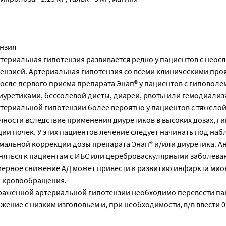
ении препарата Энап®. При обширных хирургических вмешательствах или проведении общей анестезии с применением средств, вызывающих артериальную гипотензию, ингибиторы АПФ могут блокировать образование ангиотензина II в ответ на компенсаторное высвобождение ренина. Если при этом развивается выраженное снижение АД, объясняемое подобным механизмом, его можно корректировать введением плазмозаменителей. Гиперкалиемия Может развиться во время лечения ингибиторами АПФ, в т.ч. препаратом Энап®. Факторами риска развития гиперкалиемии являются почечная недостаточность, пожилой возраст (старше 70 лет), сахарный диабет, некоторые сопутствующие состояния (снижение ОЦК, острая сердечная недостаточность в стадии декомпенсации, метаболический ацидоз), одновременное применение калийсберегающих диуретиков (спиронолактон, эплеренон, триамтерен, амилорид), а также препаратов калия или калийсодержаших заменителей и применение других препаратов, способствующих повышению содержания калия в плазме крови (например, гепарин). Применение препаратов калия, калийсберегающих диуретиков и заменителей пищевой соли, содержащих калий, может привести к значительному увеличению сывороточного содержания калия, особенно у пациентов с нарушенной функцией почек. Гиперкалиемия может привести к серьезным нарушениям сердечного ритма, иногда с летальным исходом. Одновременное применение перечисленных выше препаратов необходимо проводить с осторожностью под контролем содержания калия в сыворотке крови. Литий Одновременное применение солей лития и препарата Энап® не рекомендуется. Этнические особенности Препарат Энап®, как и другие ингибиторы АПФ, оказывает менее выраженное антигипертензивное действие у пациентов негроидной расы по