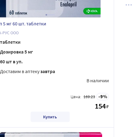
п 5 мг 60 шт. таблетки
А-РУС ООО
таблетки
Дозировка 5 мг
60 шт в уп.
Доставим в аптеку
завтра
В наличии
9
Цена:
169.23
154
₽
Купить