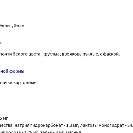
Эднит, Энам
а
почти белого цвета, круглые, двояковыпуклые, с фаской.
нной формы
 - пачки картонные.
5 мг
ства: натрия гидрокарбонат - 1.3 мг, лактозы моногидрат - 64.
гипролоза - 1.25 мг, тальк - 3 мг, магния