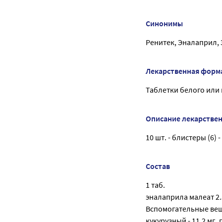
Синонимы
Ренитек, Эналаприл, 
Лекарственная форм
Таблетки белого или 
Описание лекарстве
10 шт. - блистеры (6)
Состав
1 таб.
эналаприла малеат 2.
Вспомогательные веще
кукурузный - 11.2 мг, 