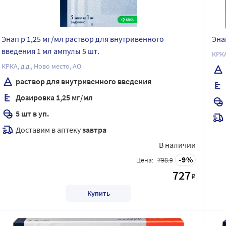
Энап p 1,25 мг/мл раствор для внутривенного
Эна
введения 1 мл ампулы 5 шт.
КРК
КРКА, д.д., Ново место, АО
раствор для внутривенного введения
Дозировка 1,25 мг/мл
5 шт в уп.
Доставим в аптеку
завтра
В наличии
9
Цена:
798.9
727
₽
Купить