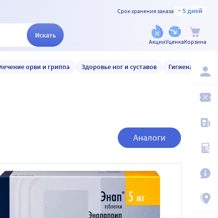
~ 5 дней
Срок хранения заказа
Искать
Акции
Уценка
Корзина
лечение орви и гриппа
Здоровье ног и суставов
Гигиена и уход
Аналоги