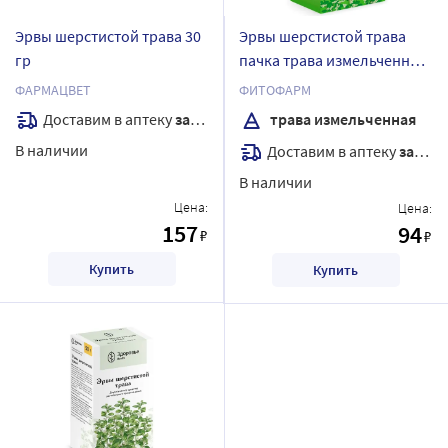
Эрвы шерстистой трава 30
Эрвы шерстистой трава
гр
пачка трава измельченная
35 гр
ФАРМАЦВЕТ
ФИТОФАРМ
Доставим в аптеку
завтра
трава измельченная
В наличии
Доставим в аптеку
завтра
В наличии
Цена:
Цена:
157
94
₽
₽
Купить
Купить