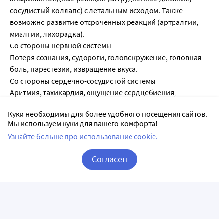
сосудистый коллапс) с летальным исходом. Также
возможно развитие отсроченных реакций (артралгии,
миалгии, лихорадка).
Со стороны нервной системы
Потеря сознания, судороги, головокружение, головная
боль, парестезии, извращение вкуса.
Со стороны сердечно-сосудистой системы
Аритмия, тахикардия, ощущение сердцебиения,
выраженное снижение/повышение артериального
Куки необходимы для более удобного посещения сайтов.
давления.
Мы используем куки для вашего комфорта!
Со стороны дыхательной системы
Узнайте больше про использование cookie.
Бронхоспазм, одышка.
Со стороны пищеварительной системы
Согласен
Диспепсические явления (в т.ч. тошнота, рвота), боль в
животе, диарея.
Корзина
Вход / Регистрация
Со стороны кожи и подкожной ткани
Зуд, крапивница, сыпь, отек Квинке, повышенная
потливость.