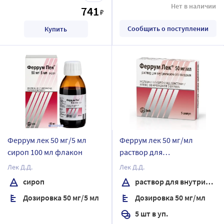
Нет в наличии
741
₽
Сообщить о поступлении
Купить
Феррум лек 50 мг/5 мл
Феррум лек 50 мг/мл
сироп 100 мл флакон
раствор для
внутримышечного
Лек Д.Д.
Лек Д.Д.
введения 2 мл ампулы 5
сироп
раствор для внутримышечного введения
шт.
Дозировка 50 мг/5 мл
Дозировка 50 мг/мл
5 шт в уп.