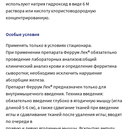
используют натрия гидроксид в виде 6 М
раствора или кислоту хлористоводородную
концентрированную.
Особые условия
Применять только в условиях стационара.
При применении препарата Феррум Лек® обязательно
проведение лабораторных анализов:общий
клинический анализ крови и определение ферритина
сыворотки; необходимо исключить нарушение
абсорбции железа.
Препарат Феррум Лек® предназначен только для
внутримышечного введения. Техника введения:
обязательно введение глубоко в ягодичную мышцу (игла
длиной 5-6 см), а также сдвигание тканей при введении
иглы и сдавливание тканей после удаления иглы; вводят
по очереди в
правую и левую ягодичные мышцы. Вскрытую ампулу