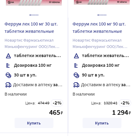
Феррум лек 100 мг 30 шт.
Феррум лек 100 мг 90 шт.
таблетки жевательные
таблетки жевательные
Новартис Фармасьютикал
Новартис Фармасьютикал
Мэньюфекчуринг ООО/Лек
Мэньюфекчуринг ООО/Лек
Фармасьютикалс д.д.
Фармасьютикалс д.д.
таблетки жевательные
таблетки жевательные
Дозировка 100 мг
Дозировка 100 мг
30 шт в уп.
90 шт в уп.
Доставим в аптеку
завтра
Доставим в аптеку
завтра
В наличии
В наличии
2
2
Цена:
474.49
Цена:
1320.41
465
1 294
₽
₽
Купить
Купить