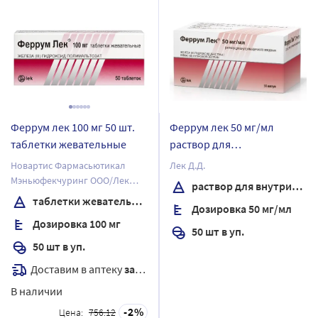
Феррум лек 100 мг 50 шт.
Феррум лек 50 мг/мл
таблетки жевательные
раствор для
внутримышечного
Новартис Фармасьютикал
Лек Д.Д.
введения 2 мл ампулы 50
Мэньюфекчуринг ООО/Лек
раствор для внутримышечного введения
шт.
Фармасьютикалс д.д.
таблетки жевательные
Дозировка 50 мг/мл
Дозировка 100 мг
50 шт в уп.
50 шт в уп.
Доставим в аптеку
завтра
В наличии
2
Цена:
756.12