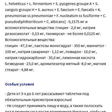
L. helveticus + L. fermentum + S. pyogenes groupe A + S.
sanguis groupe H + S. aureus + E. faecium + E. faecalis + K.
pneumoniae ss pneumoniae + F. nucleatum ss fusiforme + C.
pseudodiphtheriticum + C. albicans] - 0,1575 мг и
вспомогательные вещества: глицин - 2,0 мг, натрия
дезоксихолат - 0,53 мг, тиомерсал - не более 0,0125 мг.
Вспомогательные вещества:
глицин - 47,3 мг, лактозы моногидрат - 350 мг, маннитол -
100 мг, натрия сахаринат - 1,12 мг, повидон - 10,0 мг,
натрия гидрокарбонат - 30,0 мг, лимонная кислота
безводная - 23,0 мг, ароматизатор мятный -8,0 мг, магния
стеарат - 4,88 мг.
Особые условия
- Дети от 3-х до 6 лет рассасывают таблетки под
обязательным присмотром взрослых!
- Не следует принимать пищу и воду, а также полоскать
рот в течение часа после применения Имудона, чтобы не