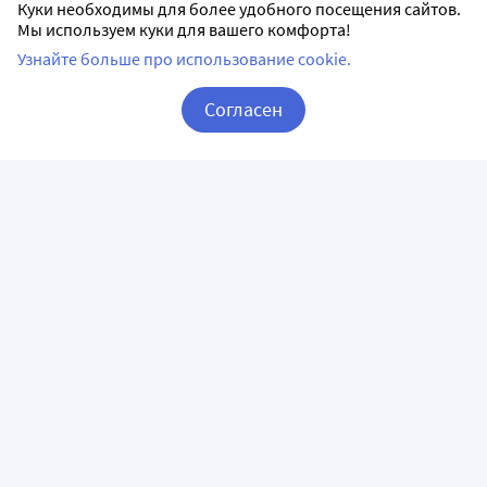
Куки необходимы для более удобного посещения сайтов.
Мы используем куки для вашего комфорта!
1.
Государственный реестр лекарственных средств
;
Узнайте больше про использование cookie.
2. Анатомо-терапевтическо-химическая классификация
(ATX);
Согласен
3. Официальная инструкция от производителя.
Корзина
Вход / Регистрация
Аналоги Имудон в Екатеринбурге
Бронхо-мунал п 3,5 мг 30
Бронхо-мунал 7 мг 30 шт.
шт. капсулы
капсулы