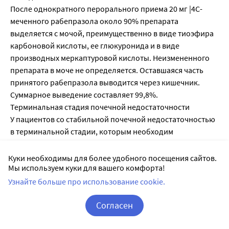
После однократного перорального приема 20 мг |4С-
меченного рабепразола около 90% препарата
выделяется с мочой, преимущественно в виде тиоэфира
карбоновой кислоты, ее глюкуронида и в виде
производных меркаптуровой кислоты. Неизмененного
препарата в моче не определяется. Оставшаяся часть
принятого рабепразола выводится через кишечник.
Суммарное выведение составляет 99,8%.
Терминальная стадия почечной недостаточности
У пациентов со стабильной почечной недостаточностью
в терминальной стадии, которым необходим
поддерживающий гемодиализ (клиренс креатинина
<5мл/мин/1,73 м2), выведение рабепразола схоже с
Куки необходимы для более удобного посещения сайтов.
Мы используем куки для вашего комфорта!
таковым для здоровых добровольцев. AUC и Сmах у этих
пациентов были примерно на 35% ниже, чем у здоровых
Узнайте больше про использование cookie.
добровольцев. В среднем Т1/2 рабепразола составлял
Согласен
0,82 часа у здоровых добровольцев, 0,95 часа - у
пациентов во время гемодиализа и 3,6 часа после
Корзина
Вход / Регистрация