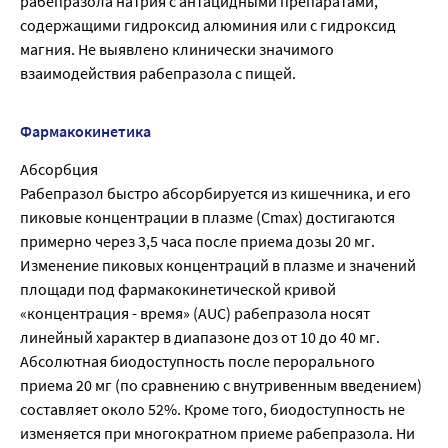
рабепразола натрия с антацидными препаратами,
содержащими гидроксид алюминия или с гидроксид
магния. Не выявлено клинически значимого
взаимодействия рабепразола с пищей.
Фармакокинетика
Абсорбция
Рабепразол быстро абсорбируется из кишечника, и его
пиковые концентрации в плазме (Сmах) достигаются
примерно через 3,5 часа после приема дозы 20 мг.
Изменение пиковых концентраций в плазме и значений
площади под фармакокинетической кривой
«концентрация - время» (AUC) рабепразола носят
линейный характер в диапазоне доз от 10 до 40 мг.
Абсолютная биодоступность после перорального
приема 20 мг (по сравнению с внутривенным введением)
составляет около 52%. Кроме того, биодоступность не
изменяется при многократном приеме рабепразола. Ни