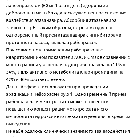
лансопразолом (60 мг 1 раз в день) здоровыми
добровольцами наблюдалось существенное снижение
воздействия атазанавира. Абсорбция атазанавира
зависит от pH. Таким образом, не рекомендуется
одновременный прием атазанавира с ингибиторами
протонного насоса, включая рабепразол.
При совместном применении рабепразола с
кларитромицином показатели AUC и Сmах в сравнении с
монотерапией увеличились для рабепразола на 11% и
34%, а для активного метаболита кларитромицина на
42% и 46% соответственно.
Данный эффект используется при проведении
эрадикации Helicobacter pylori. Одновременный прием
рабепразола и метотрексата может привести к
повышению концентрации метотрексата и его
метаболита гидроксиметотрексата и увеличить время их
выведения.
Не наблюдалось клинически значимого взаимодействия