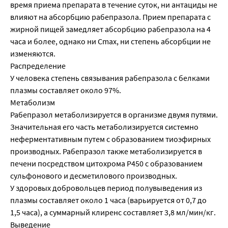
время приема препарата в течение суток, ни антациды не
влияют на абсорбцию рабепразола. Прием препарата с
жирной пищей замедляет абсорбцию рабепразола на 4
часа и более, однако ни Сmах, ни степень абсорбции не
изменяются.
Распределение
У человека степень связывания рабепразола с белками
плазмы составляет около 97%.
Метаболизм
Рабепразол метаболизируется в организме двумя путями.
Значительная его часть метаболизируется системно
неферментативным путем с образованием тиоэфирных
производных. Рабепразол также метаболизируется в
печени посредством цитохрома Р450 с образованием
сульфонового и десметилового производных.
У здоровых добровольцев период полувыведения из
плазмы составляет около 1 часа (варьируется от 0,7 до
1,5 часа), а суммарный клиренс составляет 3,8 мл/мин/кг.
Выведение