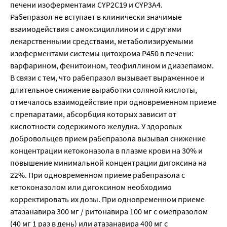
печени изоферментами CYP2C19 и CYP3A4.
Рабепразол не вступает в клинически значимые
взаимодействия с амоксициллином и с другими
лекарственными средствами, метаболизируемыми
изоферментами системы цитохрома Р450 в печени:
варфарином, фенитоином, теофиллином и диазепамом.
В связи с тем, что рабепразол вызывает выраженное и
длительное снижение выработки соляной кислоты,
отмечалось взаимодействие при одновременном приеме
с препаратами, абсорбция которых зависит от
кислотности содержимого желудка. У здоровых
добровольцев прием рабепразола вызывал снижение
концентрации кетоконазола в плазме крови на 30% и
повышение минимальной концентрации дигоксина на
22%. При одновременном приеме рабепразола с
кетоконазолом или дигоксином необходимо
корректировать их дозы. При одновременном приеме
атазанавира 300 мг / ритонавира 100 мг с омепразолом
(40 мг 1 раз в день) или атазанавира 400 мг с