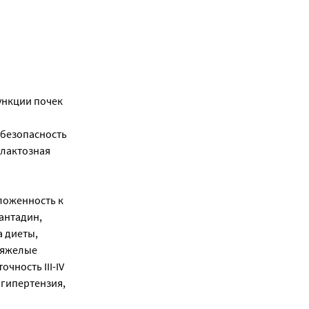
ункции почек
 безопасность
алактозная
ложенность к
антадин,
а диеты,
тяжелые
чность III-IV
гипертензия,