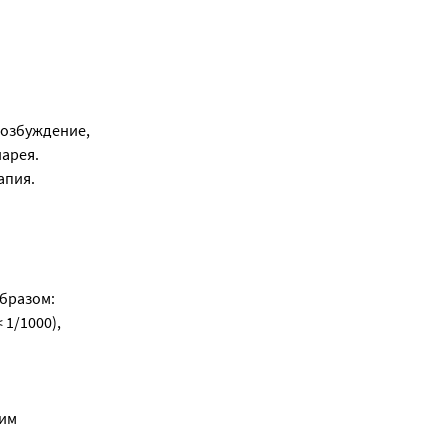
возбуждение,
иарея.
апия.
бразом:
< 1/1000),
гим