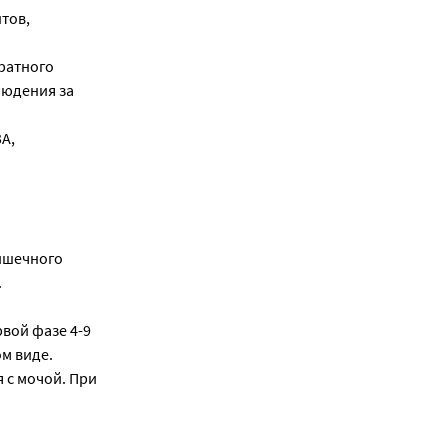
тов,
ратного
людения за
3А,
ишечного
.
вой фазе 4-9
ом виде.
 с мочой. При