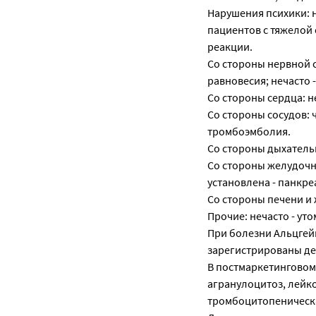
Нарушения психики: н
пациентов с тяжелой 
реакции.
Со стороны нервной с
равновесия; нечасто 
Со стороны сердца: н
Со стороны сосудов:
тромбоэмболия.
Со стороны дыхательн
Со стороны желудочно
установлена - панкре
Со стороны печени и
Прочие: нечасто - ут
При болезни Альцгей
зарегистрированы де
В постмаркетинговом
агранулоцитоз, лейк
тромбоцитопеническая