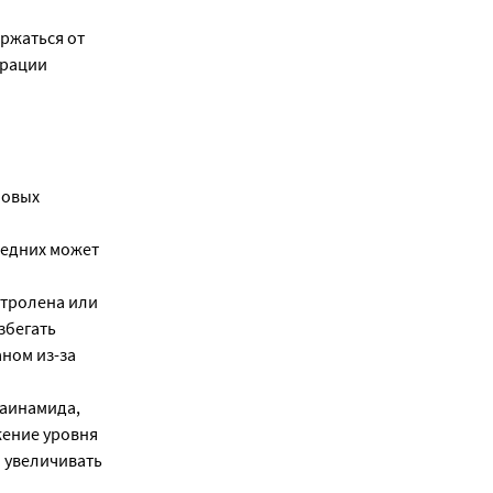
ржаться от
трации
новых
ледних может
нтролена или
збегать
ном из-за
каинамида,
жение уровня
 увеличивать