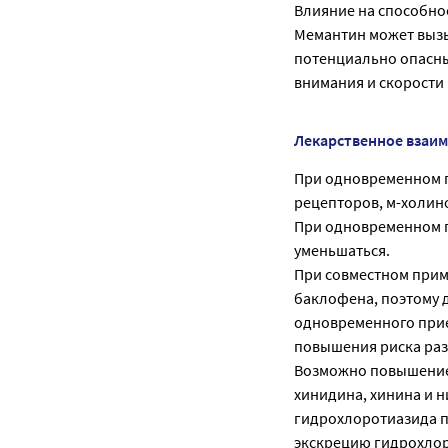
Влияние на способност
Мемантин может вызы
потенциально опасны
внимания и скорости
Лекарственное взаи
При одновременном 
рецепторов, м-холин
При одновременном п
уменьшаться.
При совместном прим
баклофена, поэтому 
одновременного прие
повышения риска раз
Возможно повышение 
хинидина, хинина и 
гидрохлоротиазида п
экскрецию гидрохло