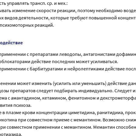
ь управлять трансп. ср. и мех.:
вать изменение скорости реакции, поэтому необходимо возде
х видов деятельности, которые требуют повышенной концен
 психомоторных реакций.
модействие
применении с препаратами леводопы, антагонистами дофами
облокаторами действие последних может усиливаться.
рименении с барбитуратами и нейролептиками действие пос
енении может изменить (усилить или уменьшить) действие да
дозы препаратов следует подбирать индивидуально. Следует и
ма с амантадином, кетамином, фенитоином и декстрометорфа
вития психоза.
в плазме крови концентрации циметидина, ранитидииа, про
никотина при совместном приеме с мемантином. Возможно сни
ри совместном применении с мемантином. Мемантин способен
ротиазида.