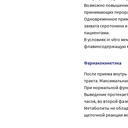
Возможно повышение
принимающих перора
Одновременное приме
захвата серотонина 
пациентами.
В условиях in vitro м
флавинсодержащую м
Фармакокинетика
После приема внутрь
тракта. Максимальная
При нормальной функ
Выведение протекает 
часов, во второй фаз
Метаболиты не облад
щелочной реакции мо