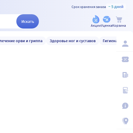
~ 5 дней
Срок хранения заказа
Искать
Акции
Уценка
Корзина
лечение орви и гриппа
Здоровье ног и суставов
Гигиена и уход