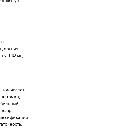
ению в уп
оза
г, магния
оза 1,68 мг,
 том числе в
 кетамин,
 обильный
инфаркт
классификации
таточность.