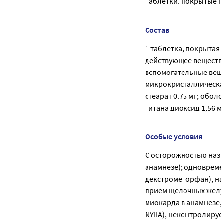
Таблетки. покрытые п
Состав
1 таблетка, покрыта
действующее веществ
вспомогательные веще
микрокристаллическая
стеарат 0.75 мг; обо
титана диоксид 1,56 мг
Особые условия
С осторожностью назн
анамнезе); одноврем
декстрометорфан), н
прием щелочных жел
миокарда в анамнезе,
NYIIA), неконтролиру