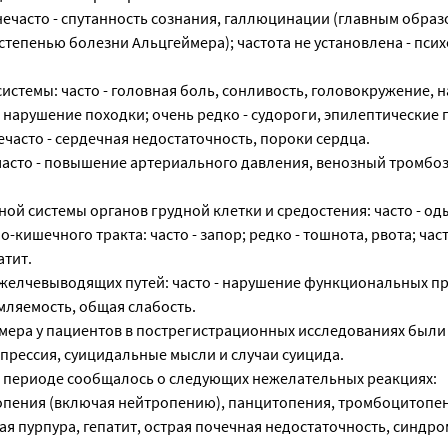
ечасто - спутанность сознания, галлюцинации (главным образо
степенью болезни Альцгеймера); частота не установлена - пси
истемы: часто - головная боль, сонливость, головокружение, 
- нарушение походки; очень редко - судороги, эпилептические
ечасто - сердечная недостаточность, пороки сердца.
 часто - повышение артериального давления, венозный тромбоз
ой системы органов грудной клетки и средостения: часто - од
-кишечного тракта: часто - запор; редко - тошнота, рвота; час
атит.
 желчевыводящих путей: часто - нарушение функциональных пр
омляемость, общая слабость.
мера у пациентов в пострегистрационных исследованиях были
прессия, суицидальные мысли и случаи суицида.
 периоде сообщалось о следующих нежелательных реакциях:
опения (включая нейтропению), панцитопения, тромбоцитопе
 пурпура, гепатит, острая почечная недостаточность, синдро