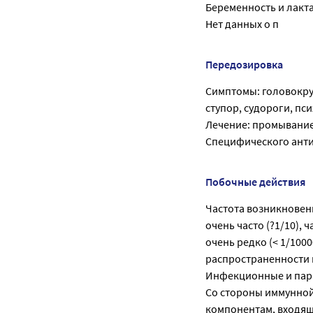
Беременность и лакт
Нет данных о п
Передозировка
Симптомы: головокруж
ступор, судороги, пс
Лечение: промывание
Специфического анти
Побочные действия
Частота возникнове
очень часто (?1/10), ча
очень редко (< 1/1000
распространенности 
Инфекционные и пара
Со стороны иммунной 
компонентам, входящ