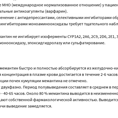
 МНО (международное нормализованное отношение) у пациен
льные антикоагулянты (варфарин).
нение с антидепрессантами, селективными ингибиторами об
и ингибиторами моноаминооксидазы требует тщательного наб
емантин не ингибирует изоферменты CYP1A2, 2А6, 2С9, 2D6, 2Е1, 
онооксидазу, эпоксидгидролазу или сульфатирование.
 мемантин быстро и полностью абсорбируется из желудочно-к
 концентрация в плазме крови достигается в течение 2-6 часов
ции почек кумуляции мемантина не отмечено.
двухфазно. Период полувыведения составляет в среднем в пер
е - 40-65 часов. Около 80 % мемантина выводится в неизмененн
ают собственной фармакологической активностью. Выводится
чи выведение замедляется.