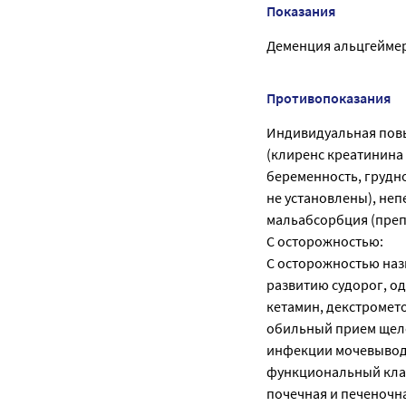
Показания
Деменция альцгеймер
Противопоказания
Индивидуальная повы
(клиренс креатинина 
беременность, грудно
не установлены), не
мальабсорбция (преп
С осторожностью:
С осторожностью наз
развитию судорог, о
кетамин, декстромет
обильный прием щело
инфекции мочевыводящ
функциональный клас
почечная и печеночн