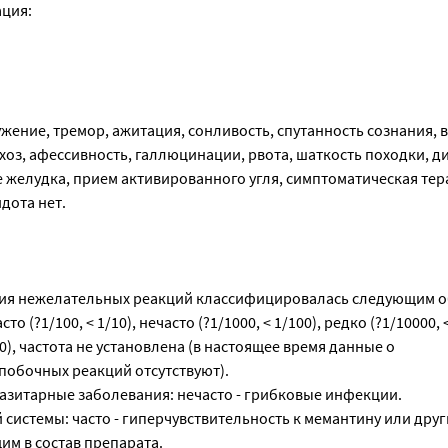
ация:
ение, тремор, ажитация, сонливость, спутанность сознания, 
ихоз, афессивность, галлюцинации, рвота, шаткость походки, д
 желудка, прием активированного угля, симптоматическая тер
дота нет.
ния нежелательных реакций классифицировалась следующим о
сто (?1/100, < 1/10), нечасто (?1/1000, < 1/100), редко (?1/10000, 
0), частота не установлена (в настоящее время данные о
побочных реакций отсутствуют).
зитарные заболевания: нечасто - грибковые инфекции.
системы: часто - гиперчувствительность к мемантину или дру
им в состав препарата.