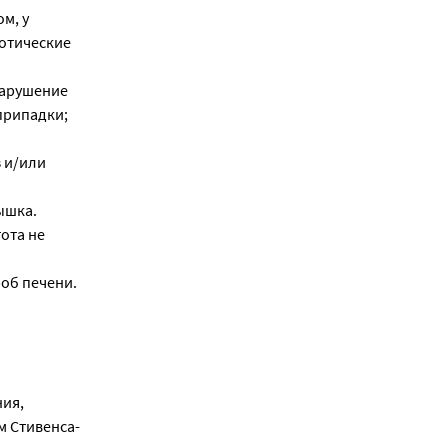
м, у
хотические
нарушение
 припадки;
 и/или
ышка.
тота не
об печени.
ния,
м Стивенса-