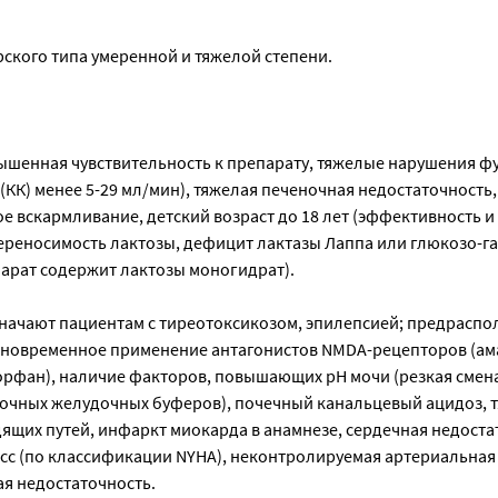
ского типа умеренной и тяжелой степени.
шенная чувствительность к препарату, тяжелые нарушения ф
(КК) менее 5-29 мл/мин), тяжелая печеночная недостаточность,
е вскармливание, детский возраст до 18 лет (эффективность и
переносимость лактозы, дефицит лактазы Лаппа или глюкозо-г
арат содержит лактозы моногидрат).
начают пациентам с тиреотоксикозом, эпилепсией; предраспо
дновременное применение антагонистов NMDA-рецепторов (ам
орфан), наличие факторов, повышающих pH мочи (резкая смен
чных желудочных буферов), почечный канальцевый ацидоз, 
их путей, инфаркт миокарда в анамнезе, сердечная недостато
с (по классификации NYHA), неконтролируемая артериальная 
ая недостаточность.