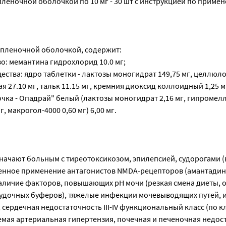
леночной оболочкой по 10 мг - 30 шт с инструкцией по примен
я пленочной оболочкой, содержит:
о: мемантина гидрохлорид 10.0 мг;
ства: ядро таблетки - лактозы моногидрат 149,75 мг, целлюл
 27.10 мг, тальк 11.15 мг, кремния диоксид коллоидный 1,25 м
лочка - Опадрай" белый (лактозы моногидрат 2,16 мг, гипромелл
, макрогол-4000 0,60 мг) 6,00 мг.
ачают больным с тиреотоксикозом, эпилепсией, судорогами (в
енное применение антагонистов NMDA-рецепторов (амантадин,
аличие факторов, повышающих pH мочи (резкая смена диеты,
удочных буферов), тяжелые инфекции мочевыводящих путей, 
 сердечная недостаточность III-IV функциональный класс (по 
емая артериальная гипертензия, почечная и печеночная недос