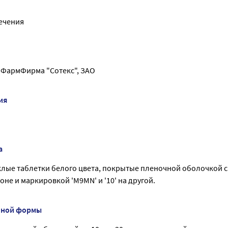
ечения
/ ФармФирма "Сотекс", ЗАО
ия
а
лые таблетки белого цвета, покрытые пленочной оболочкой 
оне и маркировкой 'M9MN' и '10' на другой.
нной формы