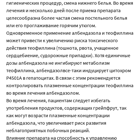
гигиенических процедур, смена нижнего белья. Во время
лечения и несколько дней после приема препарата
целесообразна более частая смена постельного белья
или его проглаживание горячим утюгом.
Одновременное применение албендазола и теофиллина
может привести к увеличению риска токсического
действия теофиллина (тошнота, рвота, учащенное
сердцебиение, судорожные припадки). Хотя единичные
дозы албендазола не ингибируют метаболизм
теофиллина, албендазолвсе-таки индуцирует цитохром
Р4501А в гепатоцитах. В связи с этим рекомендуется
контролировать плазменные концентрации теофиллина
во время лечения албендазолом.
Во время лечения, пациентам следует избегать
употребления продуктов, содержащих грейпфрут, так
как могут возрасти плазменные концентрации
албендазола, что увеличивает риск развития
неблагоприятных побочных реакций.
Влияние препарата на способность к управлению