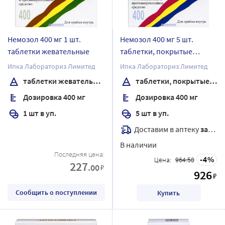
Немозол 400 мг 1 шт.
Немозол 400 мг 5 шт.
таблетки жевательные
таблетки, покрытые
пленочной оболочкой
Ипка Лабораториз Лимитед
Ипка Лабораториз Лимитед
таблетки жевательные
таблетки, покрытые пленочной оболочкой
Дозировка 400 мг
Дозировка 400 мг
1 шт в уп.
5 шт в уп.
Доставим в аптеку
завтра
В наличии
Последняя цена:
4
Цена:
964.58
227
.00
₽
926
₽
Сообщить о поступлении
Купить