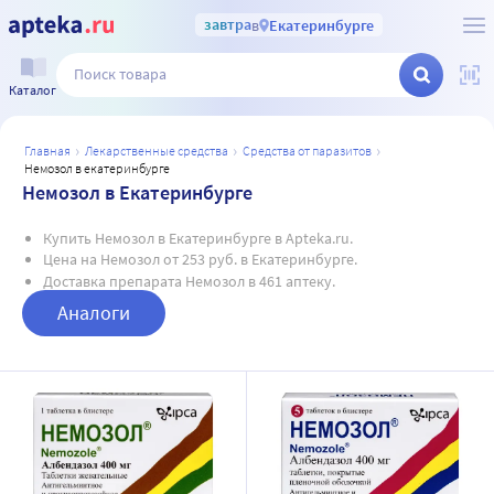
завтра
в
Екатеринбурге
Каталог
главная
лекарственные средства
средства от паразитов
немозол в екатеринбурге
Немозол в Екатеринбурге
Купить Немозол в Екатеринбурге в Apteka.ru.
Цена на Немозол от 253 руб. в Екатеринбурге.
Доставка препарата Немозол в 461 аптеку.
Аналоги