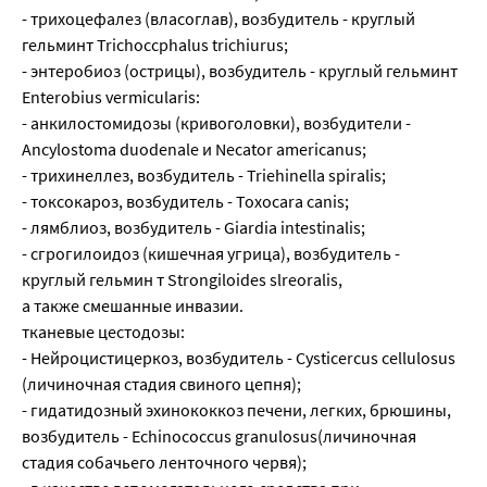
- трихоцефалез (власоглав), возбудитель - круглый
гельминт Trichoccphalus trichiurus;
- энтеробиоз (острицы), возбудитель - круглый гельминт
Enterobius vermicularis:
- анкилостомидозы (кривоголовки), возбудители -
Ancylostoma duodenale и Necator americanus;
- трихинеллез, возбудитель - Triehinella spiralis;
- токсокароз, возбудитель - Toxocara canis;
- лямблиоз, возбудитель - Giardia intestinalis;
- сгрогилоидоз (кишечная угрица), возбудитель -
круглый гельмин т Strongiloides slreoralis,
а также смешанные инвазии.
тканевые цестодозы:
- Нейроцистицеркоз, возбудитель - Cysticercus cellulosus
(личиночная стадия свиного цепня);
- гидатидозный эхинококкоз печени, легких, брюшины,
возбудитель - Echinococcus granulosus(личиночная
стадия собачьего ленточного червя);