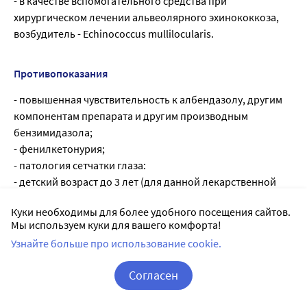
- в качестве вспомогательного средства при
хирургическом лечении альвеолярного эхинококкоза,
возбудитель - Echinococcus mullilocularis.
Противопоказания
- повышенная чувствительность к албендазолу, другим
компонентам препарата и другим производным
бензимидазола;
- фенилкетонурия;
- патология сетчатки глаза:
- детский возраст до 3 лет (для данной лекарственной
формы):
Куки необходимы для более удобного посещения сайтов.
- беременность и период грудного вскармливания
Мы используем куки для вашего комфорта!
С осторожностью:
Узнайте больше про использование cookie.
Албендазол с осторожностью применяют при
нарушениях функции печени (необходимо до и во время
Согласен
лечения регулярно контролировать функцию печени),
угнетении костномозгового кроветворения, циррозе
Корзина
Вход / Регистрация