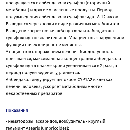
превращается в албендазола сульфон (вторичный
метаболит) и другие окисленные продукты. Период
полувыведения албендазола сульфоксида - 8-12 часов.
Выводится через почки в виде различных метаболитов.
Выведение через почки албендазола и албендазола
сульфоксида незначительное. У пациентов с нарушением
функции почек клиренс не меняется.
У пациентов с поражением печени - биодоступность
повышается, максимальная концентрация албендазола
сульфоксида в плазме крови увеличивается в 2 раза, а
период полувыведения удлиняется.
Албендазол индуцирует цитохром CYP1A2 в клетках
печени человека, ускоряет метаболизм многих
лекарственных препаратов.
Показания
- нематодозы: аскаридоз, возбудитель - круглый
гельминт Asearis lumbricoidesl;