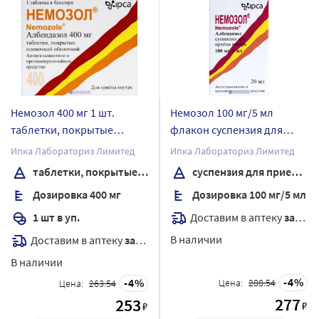
Немозол 400 мг 1 шт.
Немозол 100 мг/5 мл
таблетки, покрытые
флакон суспензия для
пленочной оболочкой
приема внутрь 20 мл
Ипка Лабораториз Лимитед
Ипка Лабораториз Лимитед
таблетки, покрытые пленочной оболочкой
суспензия для приема внутрь
Дозировка 400 мг
Дозировка 100 мг/5 мл
Доставим в аптеку
завтра
1 шт в уп.
В наличии
Доставим в аптеку
завтра
В наличии
4
4
Цена:
288.54
Цена:
263.54
277
253
₽
₽