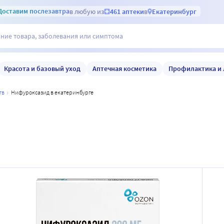
Доставим
послезавтра
в любую из
461 аптеки
в
Екатеринбург
Красота и базовый уход
Аптечная косметика
Профилактика и 
тв
нифуроксазид в екатеринбурге