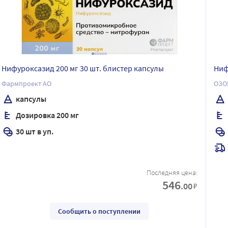
Нифуроксазид 200 мг 30 шт. блистер капсулы
Ниф
Фармпроект АО
ОЗО
капсулы
Дозировка 200 мг
30 шт в уп.
Последняя цена:
546
.00
₽
Сообщить о поступлении