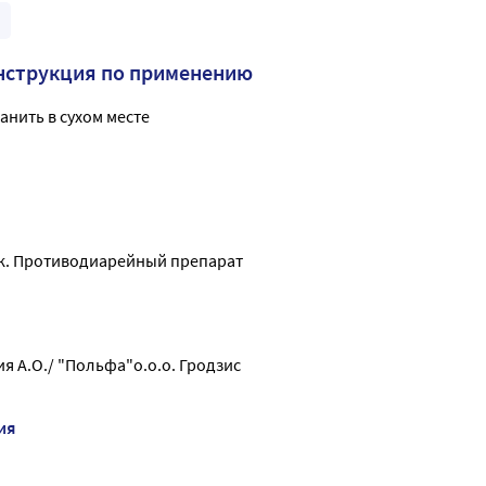
нструкция по применению
анить в сухом месте
к. Противодиарейный препарат
я А.О./ "Польфа"о.о.о. Гродзис
ия