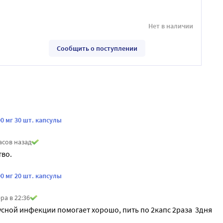
Нет в наличии
Сообщить о поступлении
0 мг 30 шт. капсулы
асов назад
тво.
0 мг 20 шт. капсулы
ра в 22:36
сной инфекции помогает хорошо, пить по 2капс 2раза  3дня