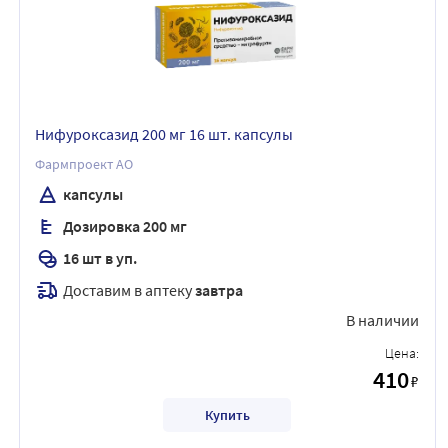
Нифуроксазид 200 мг 16 шт. капсулы
Фармпроект АО
капсулы
Дозировка 200 мг
16 шт в уп.
Доставим в аптеку
завтра
В наличии
Цена:
410
₽
Купить