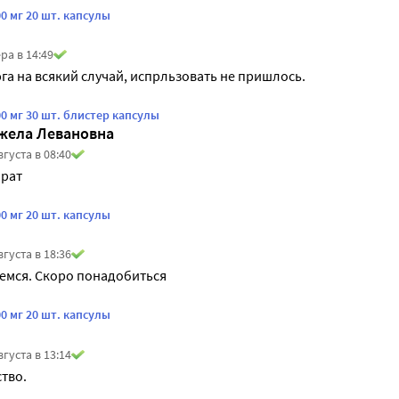
0 мг 20 шт. капсулы
ра в 14:49
га на всякий случай, испрльзовать не пришлось.
0 мг 30 шт. блистер капсулы
жела Левановна
вгуста в 08:40
рат
0 мг 20 шт. капсулы
вгуста в 18:36
емся. Скоро понадобиться
0 мг 20 шт. капсулы
вгуста в 13:14
тво.