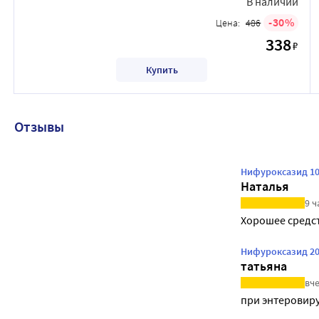
В наличии
30
Цена:
486
338
₽
Купить
Отзывы
Нифуроксазид 10
Наталья
9 ч
Хорошее средс
Нифуроксазид 20
татьяна
вче
при энтеровиру