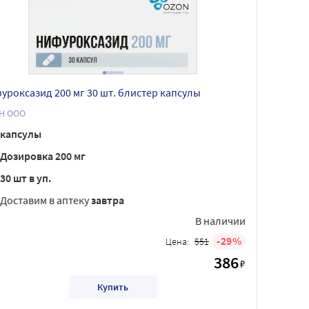
уроксазид 200 мг 30 шт. блистер капсулы
Н ООО
капсулы
Дозировка 200 мг
30 шт в уп.
Доставим в аптеку
завтра
В наличии
29
Цена:
551
386
₽
Купить