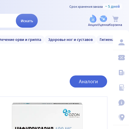
~ 5 дней
Срок хранения заказа
Искать
Акции
Уценка
Корзина
лечение орви и гриппа
Здоровье ног и суставов
Гигиена и уход
Аналоги