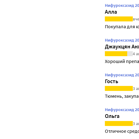
Нифуроксазид 20
Алла
вче
Покупала для ю
Нифуроксазид 20
Джаукцян Ан
4 а
Хороший препа
Нифуроксазид 20
Гость
3 а
Тюмень, закупа
Нифуроксазид 20
Ольга
3 а
Отличное средс