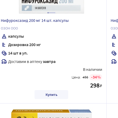
Нифуроксазид 200 мг 14 шт. капсулы
Ниф
ОЗОН ООО
ОЗО
капсулы
Дозировка 200 мг
14 шт в уп.
Доставим в аптеку
завтра
В наличии
34
Цена:
456
298
₽
Купить