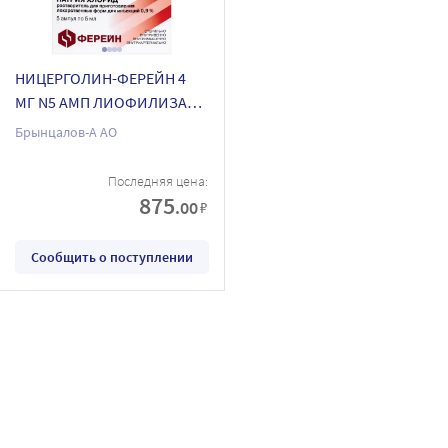
НИЦЕРГОЛИН-ФЕРЕЙН 4
МГ N5 АМП ЛИОФИЛИЗАТ
Д/Р-РА Д/ИН+РАСТ-ЛЬ
Брынцалов-А АО
НАТРИЯ ХЛОРИД 0,9% 5МЛ
N5 АМП
Последняя цена:
875
.00
₽
Сообщить о поступлении