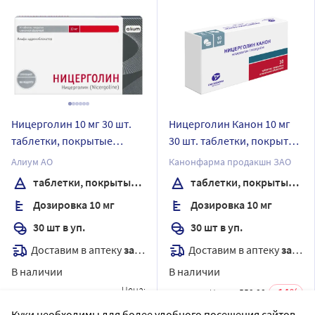
Ницерголин 10 мг 30 шт.
Ницерголин Канон 10 мг
таблетки, покрытые
30 шт. таблетки, покрытые
пленочной оболочкой
пленочной оболочкой
Алиум АО
Канонфарма продакшн ЗАО
таблетки, покрытые пленочной оболочкой
таблетки, покрытые пленочной оболочкой
Дозировка 10 мг
Дозировка 10 мг
30 шт в уп.
30 шт в уп.
Доставим в аптеку
завтра
Доставим в аптеку
завтра
В наличии
В наличии
Цена:
14
Цена:
552.33
777
₽
475
Куки необходимы для более удобного посещения сайтов.
₽