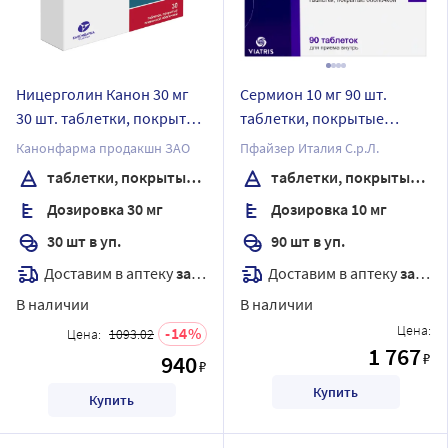
Ницерголин Канон 30 мг
Сермион 10 мг 90 шт.
30 шт. таблетки, покрытые
таблетки, покрытые
пленочной оболочкой
оболочкой
Канонфарма продакшн ЗАО
Пфайзер Италия С.р.Л.
таблетки, покрытые пленочной оболочкой
таблетки, покрытые оболочкой
Дозировка 30 мг
Дозировка 10 мг
30 шт в уп.
90 шт в уп.
Доставим в аптеку
завтра
Доставим в аптеку
завтра
В наличии
В наличии
Цена:
14
Цена:
1093.02
1 767
₽
940
₽
Купить
Купить