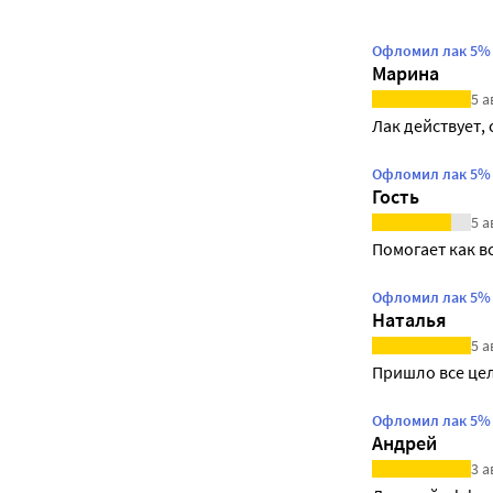
Офломил лак 5% 
Марина
5 а
Лак действует, 
Офломил лак 5% 
Гость
5 а
Помогает как в
Офломил лак 5% 
Наталья
5 а
Пришло все цел
Офломил лак 5% 
Андрей
3 а