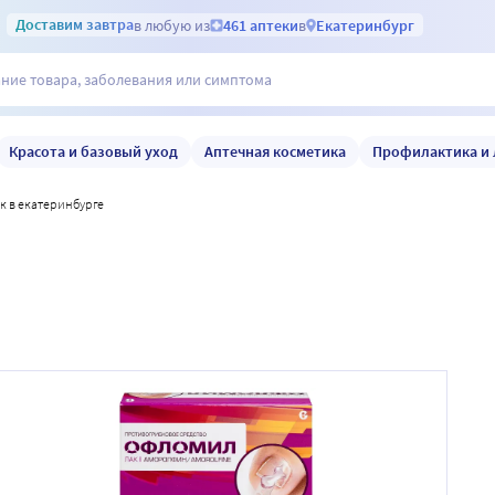
Доставим
завтра
в любую из
461 аптеки
в
Екатеринбург
Красота и базовый уход
Аптечная косметика
Профилактика и 
ак в екатеринбурге