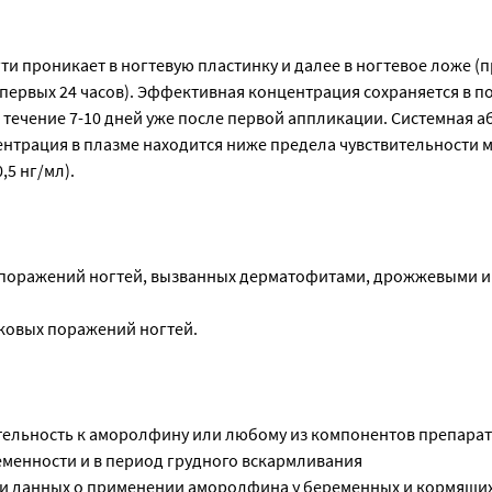
ти проникает в ногтевую пластинку и далее в ногтевое ложе (
 первых 24 часов). Эффективная концентрация сохраняется в 
 течение 7-10 дней уже после первой аппликации. Системная 
ентрация в плазме находится ниже предела чувствительности 
,5 нг/мл).
 поражений ногтей, вызванных дерматофитами, дрожжевыми 
ковых поражений ногтей.
ельность к аморолфину или любому из компонентов препарат
менности и в период грудного вскармливания
и данных о применении аморолфина у беременных и кормящи