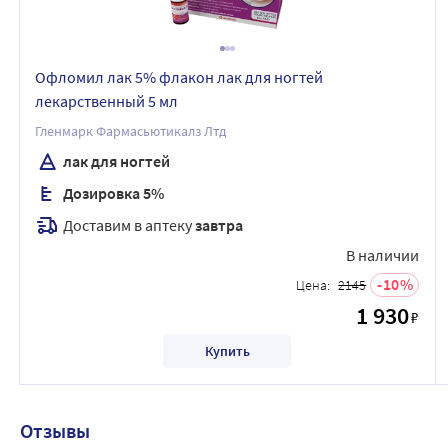
Офломил лак 5% флакон лак для ногтей
лекарственный 5 мл
Гленмарк Фармасьютикалз Лтд
лак для ногтей
Дозировка 5%
Доставим в аптеку
завтра
В наличии
10
Цена:
2145
1 930
₽
Купить
Отзывы