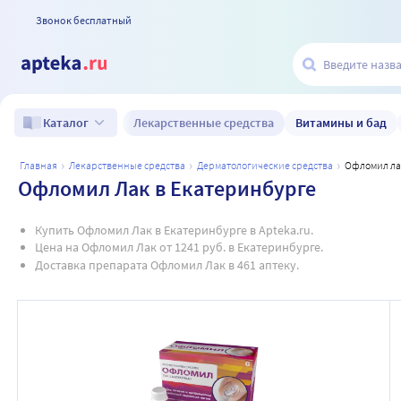
Звонок бесплатный
Лекарственные средства
Витамины и бад
Каталог
главная
лекарственные средства
дерматологические средства
офломил л
Офломил Лак в Екатеринбурге
Купить Офломил Лак в Екатеринбурге в Apteka.ru.
Цена на Офломил Лак от 1241 руб. в Екатеринбурге.
Доставка препарата Офломил Лак в 461 аптеку.