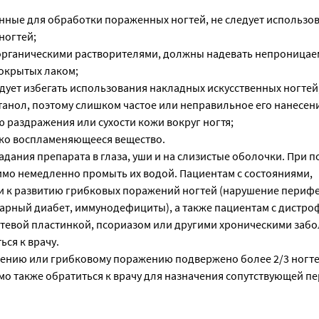
нные для обработки пораженных ногтей, не следует использов
ногтей;
органическими растворителями, должны надевать непроницае
покрытых лаком;
дует избегать использования накладных искусственных ногтей
танол, поэтому слишком частое или неправильное его нанесен
 раздражения или сухости кожи вокруг ногтя;
ко воспламеняющееся вещество.
адания препарата в глаза, уши и на слизистые оболочки. При 
димо немедленно промыть их водой. Пациентам с состояниями,
 к развитию грибковых поражений ногтей (нарушение периф
арный диабет, иммунодефициты), а также пациентам с дистро
тевой пластинкой, псориазом или другими хроническими заб
ься к врачу.
ушению или грибковому поражению подвержено более 2/3 ногт
мо также обратиться к врачу для назначения сопутствующей п