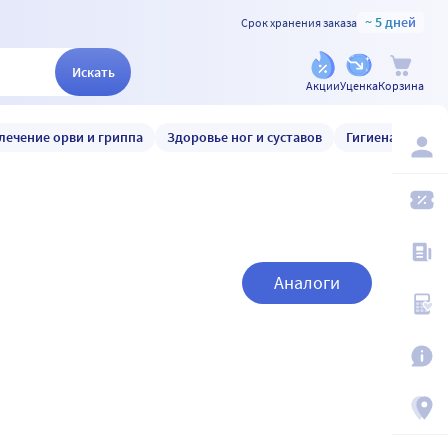
~ 5 дней
Срок хранения заказа
Искать
Акции
Уценка
Корзина
лечение орви и гриппа
Здоровье ног и суставов
Гигиена и уход
Аналоги