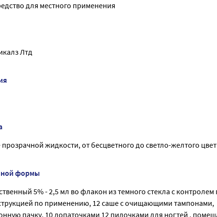
едство для местного применения
икалз Лтд
ия
а
е прозрачной жидкости, от бесцветного до светло-желтого цвет
нной формы
ственный 5% - 2,5 мл во флакон из темного стекла с контролем
нструкцией по применению, 12 саше с очищающими тампонами,
нную пачку, 10 лопаточками 12 пилочками для ногтей , помещ