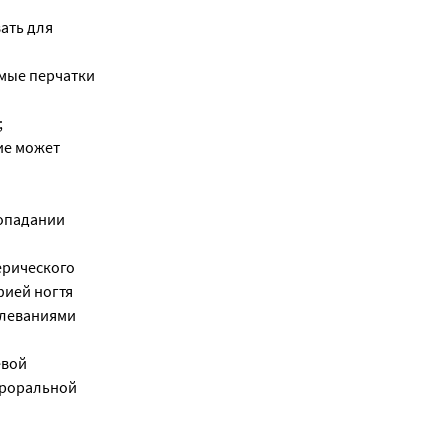
ать для
мые перчатки
;
ие может
попадании
ерического
фией ногтя
олеваниями
евой
ероральной