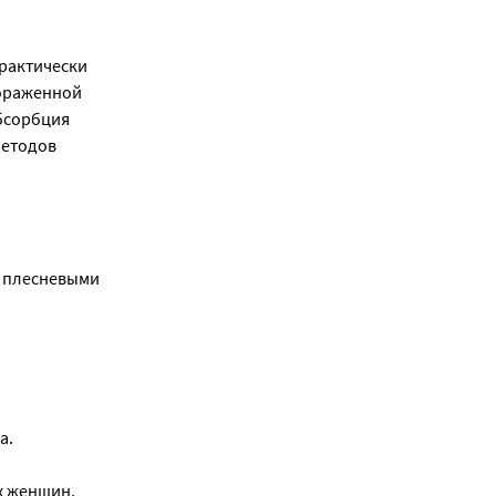
практически
пораженной
абсорбция
методов
и плесневыми
а.
х женщин,