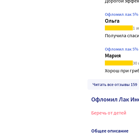
Дорогой эффек
Офломил лак 5% 
Ольга
1 а
Получила спас
Офломил лак 5% 
Мария
30 
Хорош при гри
Читать все отзывы 159
Офломил Лак Ин
Беречь от детей
Общее описание