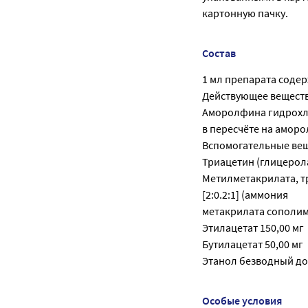
картонную пачку.
Состав
1 мл препарата содер
Действующее веществ
Аморолфина гидрохло
в пересчёте на аморо
Вспомогательные вещ
Триацетин (глицерола
Метилметакрилата, т
[2:0.2:1] (аммония
метакрилата сополимер
Этилацетат 150,00 мг
Бутилацетат 50,00 мг
Этанол безводный до
Особые условия