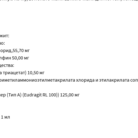
жит:
о:
рид,55,70 мг
лфин 50,00 мг
ества:
 триацетат) 10,50 мг
риметиламмониоэтилметакрилата хлорида и этилакрилата со
 (Тип А) (Eudragit RL 100)) 125,00 мг
 1 мл