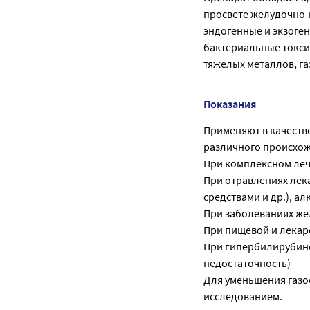
просвете желудочно-
эндогенные и экзоген
бактериальные токси
тяжелых металлов, га
Показания
Применяют в качеств
различного происхо
При комплексном леч
При отравлениях лек
средствами и др.), а
При заболеваниях же
При пищевой и лекар
При гипербилирубине
недостаточность)
Для уменьшения газо
исследованием.