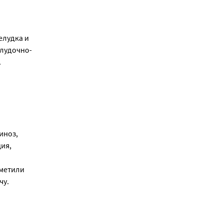
елудка и
елудочно-
.
иноз,
ия,
аметили
чу.