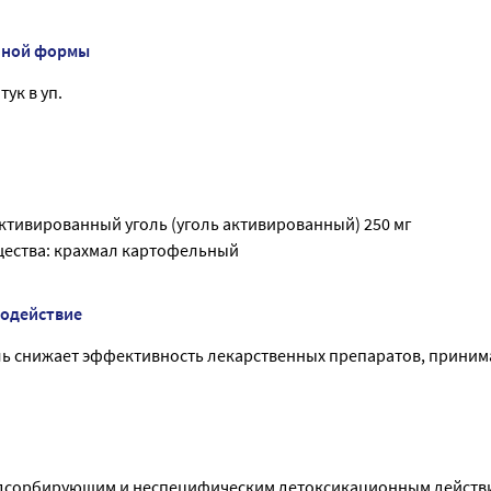
нной формы
тук в уп.
ктивированный уголь (уголь активированный) 250 мг
ества: крахмал картофельный
модействие
ь снижает эффективность лекарственных препаратов, приним
адсорбирующим и неспецифическим детоксикационным действи