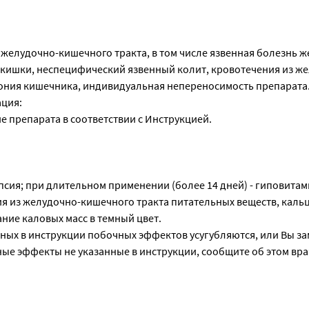
желудочно-кишечного тракта, в том числе язвенная болезнь ж
кишки, неспецифический язвенный колит, кровотечения из ж
тония кишечника, индивидуальная непереносимость препарата
ация:
 препарата в соответствии с Инструкцией.
псия; при длительном применении (более 14 дней) - гиповитам
я из желудочно-кишечного тракта питательных веществ, кальц
ние каловых масс в темный цвет.
нных в инструкции побочных эффектов усугубляются, или Вы з
ые эффекты не указанные в инструкции, сообщите об этом вра