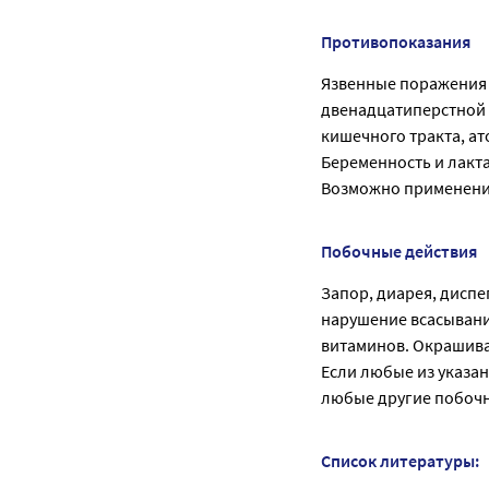
Противопоказания
Язвенные поражения 
двенадцатиперстной 
кишечного тракта, а
Беременность и лакт
Возможно применение
Побочные действия
Запор, диарея, диспе
нарушение всасывани
витаминов. Окрашива
Если любые из указа
любые другие побочн
Список литературы: