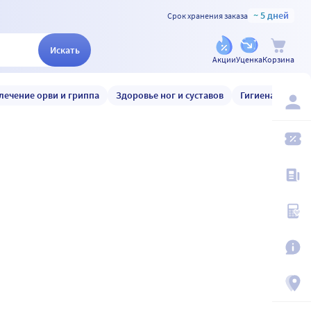
~ 5 дней
Срок хранения заказа
Искать
Акции
Уценка
Корзина
лечение орви и гриппа
Здоровье ног и суставов
Гигиена и уход