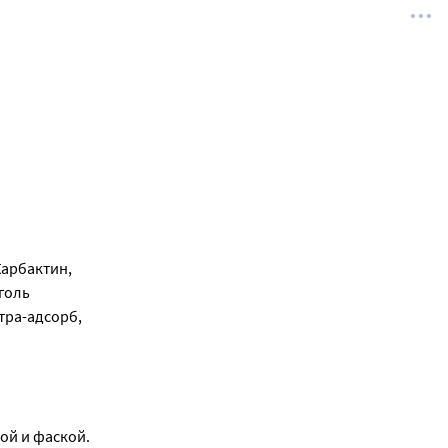
Карбактин,
голь
тра-адсорб,
ой и фаской.