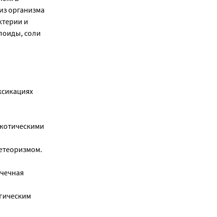
из организма
ктерии и
лоиды, соли
ксикациях
ркотическими
етеоризмом.
очечная
огическим