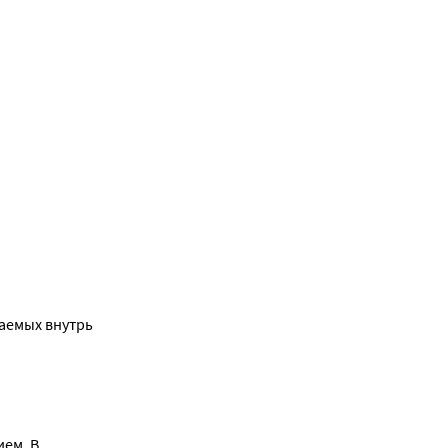
аемых внутрь
ем. В