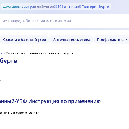
Доставим
завтра
в любую из
461 аптеки
в
Екатеринбурге
Красота и базовый уход
Аптечная косметика
Профилактика и 
тв
уголь активированный-убф в екатеринбурге
бурге
.
ванный-УБФ Инструкция по применению
анить в сухом месте