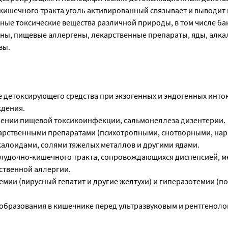
кишечного тракта уголь активированный связывает и выводит 
ные токсические вещества различной природы, в том числе ба
ны, пищевые аллергены, лекарственные препараты, яды, алка
зы.
е детоксирующего средства при экзогенных и эндогенных инто
ждения.
ении пищевой токсикоинфекции, сальмонеллеза дизенте­рии.
арственными препаратами (психотропными, снотворными, на
лкалоидами, солями тяжелых металлов и другими ядами.
лудочно-кишечного тракта, сопровождающихся диспепсией, м
ственной аллергии.
мии (вирусный гепатит и другие желтухи) и гиперазотемии (п
образования в кишечнике перед ультразвуковым и рентгенол