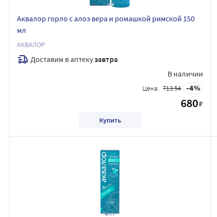
Аквалор горло с алоэ вера и ромашкой римской 150
мл
АКВАЛОР
Доставим в аптеку
завтра
В наличии
4
Цена:
713.54
680
₽
Купить