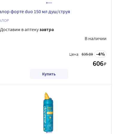
алор форте duo 150 мл душ/струя
АЛОР
Доставим в аптеку
завтра
В наличии
4
Цена:
635.89
606
₽
Купить