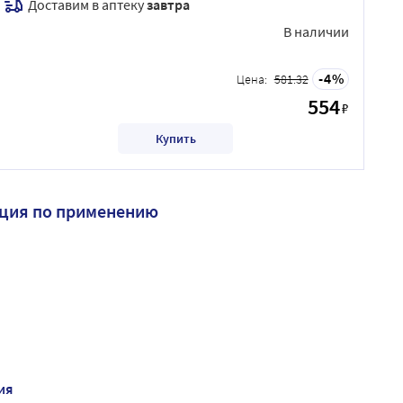
Доставим в аптеку
завтра
В наличии
4
Цена:
581.32
554
₽
Купить
кция по применению
ия