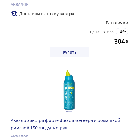
АКВАЛОР
Доставим в аптеку
завтра
В наличии
4
Цена:
318.99
304
₽
Купить
Аквалор экстра форте duo с алоэ вера и ромашкой
римской 150 мл душ/струя
АКВАЛОР