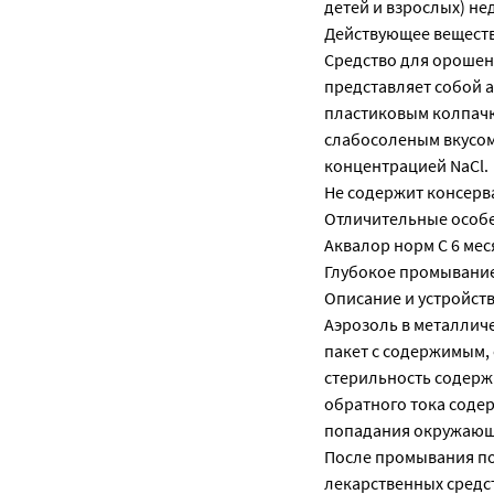
детей и взрослых) н
Действующее веществ
Средство для орошен
представляет собой а
пластиковым колпачк
слабосоленым вкусом
концентрацией NaCl.
Не содержит консерв
Отличительные особе
Аквалор норм С 6 мес
Глубокое промывание
Описание и устройст
Аэрозоль в металлич
пакет с содержимым,
стерильность содерж
обратного тока соде
попадания окружающе
После промывания по
лекарственных средст