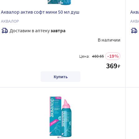
Аквалор актив софт мини 50 мл душ
Акв
АКВАЛОР
АКВ
Доставим в аптеку
завтра
В наличии
19
Цена:
460.65
369
₽
Купить