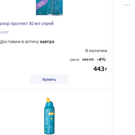
алор протект 30 мл спрей
АЛОР
Доставим в аптеку
завтра
В наличии
4
Цена:
464.85
443
₽
Купить