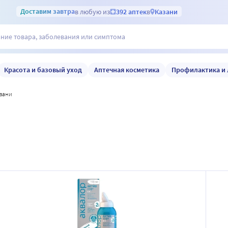
Доставим
завтра
в любую из
392 аптек
в
Казани
Красота и базовый уход
Аптечная косметика
Профилактика и 
азани