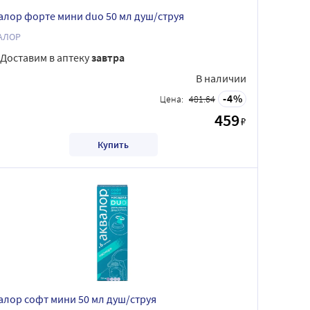
алор форте мини duo 50 мл душ/струя
АЛОР
Доставим в аптеку
завтра
В наличии
4
Цена:
481.64
459
₽
Купить
алор софт мини 50 мл душ/струя