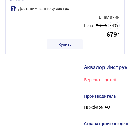
Доставим в аптеку
завтра
В наличии
4
Цена:
712.49
679
₽
Купить
Аквалор Инстру
Беречь от детей
Производитель
Нижфарм АО
Страна происхожден