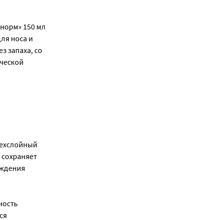
 норм» 150 мл
ля носа и
з запаха, со
ической
рехслойный
 сохраняет
еждения
ность
ся