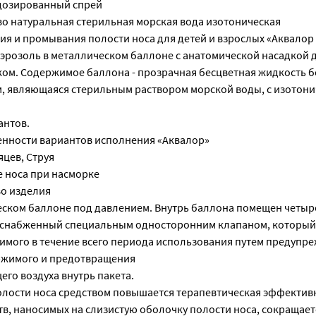
едозированный спрей
о натуральная стерильная морская вода изотоническая
ия и промывания полости носа для детей и взрослых «Аквалор
эрозоль в металлическом баллоне с анатомической насадкой д
ом. Содержимое баллона - прозрачная бесцветная жидкость бе
, являющаяся стерильным раствором морской воды, с изотон
антов.
нности вариантов исполнения «Аквалор»
яцев, Струя
 носа при насморке
во изделия
еском баллоне под давлением. Внутрь баллона помещен четы
 снабженный специальным односторонним клапаном, который
имого в течение всего периода использования путем предупр
ржимого и предотвращения
го воздуха внутрь пакета.
лости носа средством повышается терапевтическая эффектив
в, наносимых на слизистую оболочку полости носа, сокращает