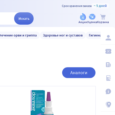
~ 5 дней
Срок хранения заказа
Искать
Акции
Уценка
Корзина
лечение орви и гриппа
Здоровье ног и суставов
Гигиена и уход
Аналоги