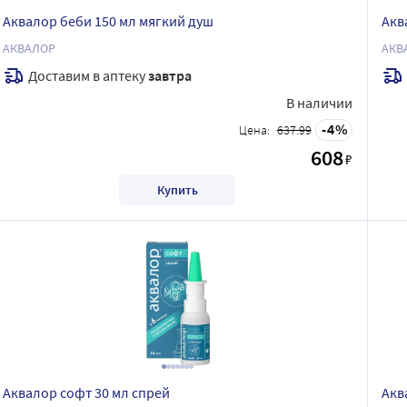
Аквалор беби 150 мл мягкий душ
Акв
АКВАЛОР
АКВ
Доставим в аптеку
завтра
В наличии
4
Цена:
637.99
608
₽
Купить
Аквалор софт 30 мл спрей
Акв