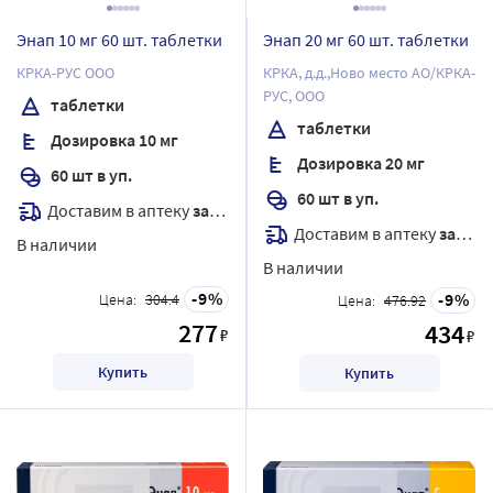
Энап 10 мг 60 шт. таблетки
Энап 20 мг 60 шт. таблетки
КРКА-РУС ООО
КРКА, д.д.,Ново место АО/КРКА-
РУС, ООО
таблетки
таблетки
Дозировка 10 мг
Дозировка 20 мг
60 шт в уп.
60 шт в уп.
Доставим в аптеку
завтра
Доставим в аптеку
завтра
В наличии
В наличии
9
9
Цена:
304.4
Цена:
476.92
277
434
₽
₽
Купить
Купить