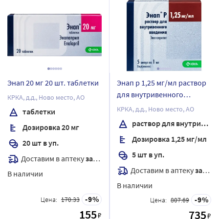
Энап 20 мг 20 шт. таблетки
Энап p 1,25 мг/мл раствор
для внутривенного
КРКА, д.д., Ново место, АО
введения 1 мл ампулы 5
КРКА, д.д., Ново место, АО
таблетки
шт.
раствор для внутривенного введения
Дозировка 20 мг
Дозировка 1,25 мг/мл
20 шт в уп.
5 шт в уп.
Доставим в аптеку
завтра
Доставим в аптеку
завтра
В наличии
В наличии
9
9
Цена:
170.33
Цена:
807.69
155
735
₽
₽