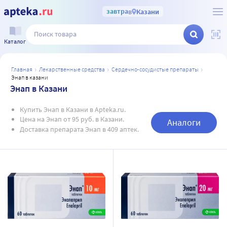
завтра
в
Казани
Каталог
главная
лекарственные средства
сердечно-сосудистые препараты
энап в казани
Энап в Казани
Купить Энап в Казани в Apteka.ru.
Цена на Энап от 95 руб. в Казани.
Аналоги
Доставка препарата Энап в 409 аптек.