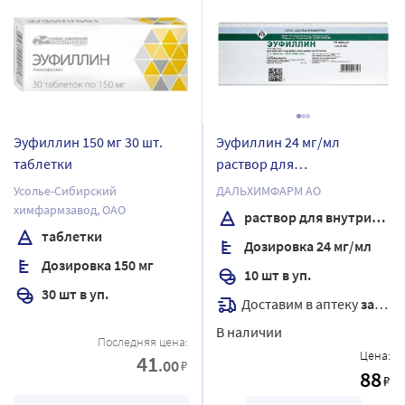
Эуфиллин 150 мг 30 шт.
Эуфиллин 24 мг/мл
таблетки
раствор для
внутривенного введения 5
Усолье-Сибирский
ДАЛЬХИМФАРМ АО
мл ампулы 10 шт./коробка
химфармзавод, ОАО
раствор для внутривенного введения
таблетки
Дозировка 24 мг/мл
Дозировка 150 мг
10 шт в уп.
30 шт в уп.
Доставим в аптеку
завтра
В наличии
Последняя цена:
Цена:
41
.00
₽
88
₽