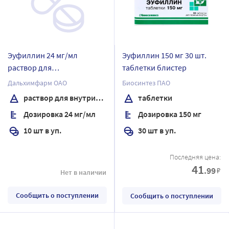
Эуфиллин 24 мг/мл
Эуфиллин 150 мг 30 шт.
раствор для
таблетки блистер
внутривенного введения 5
Дальхимфарм ОАО
Биосинтез ПАО
мл ампулы 10 шт. /пачка
раствор для внутривенного введения
таблетки
Дозировка 24 мг/мл
Дозировка 150 мг
10 шт в уп.
30 шт в уп.
Последняя цена:
41
.99
₽
Нет в наличии
Сообщить о поступлении
Сообщить о поступлении