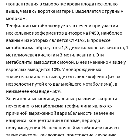
(концентрация в сыворотке крови плода несколько
выше, чем в сыворотке матери). Выделяется с грудным
молоком.
Теофиллин метаболизируется в печени при участии
нескольких изоферментов цитохрома P450, наиболее
важным из которых является CYP1A2. В процессе
метаболизма образуются 1,3-диметилмочевая кислота, 1-
метилмочевая кислота и 3-метилксантин. Эти
метаболиты выводятся с мочой. В неизмененном виде у
взрослых выводится 10%. У новорожденных
значительная часть выводится в виде кофеина (из-за
незрелости путей его дальнейшего метаболизма), в
неизмененном виде - 50%.
Значительные индивидуальные различия скорости
печеночного метаболизма теофиллина являются
причиной выраженной вариабельности значений
клиренса, концентрации в плазме, периода
полувыведения. На печеночный метаболизм влияют
такие факторы как возраст, пристрастие к курению