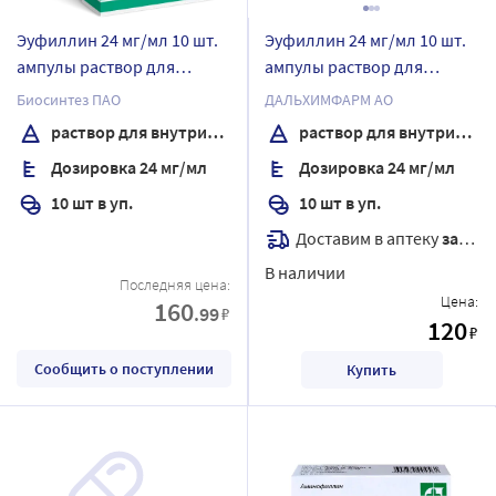
Эуфиллин 24 мг/мл 10 шт.
Эуфиллин 24 мг/мл 10 шт.
ампулы раствор для
ампулы раствор для
внутривенного введения
внутривенного введения
Биосинтез ПАО
ДАЛЬХИМФАРМ АО
10 мл
10 мл
раствор для внутривенного введения
раствор для внутривенного введения
Дозировка 24 мг/мл
Дозировка 24 мг/мл
10 шт в уп.
10 шт в уп.
Доставим в аптеку
завтра
В наличии
Последняя цена:
Цена:
160
.99
₽
120
₽
Сообщить о поступлении
Купить