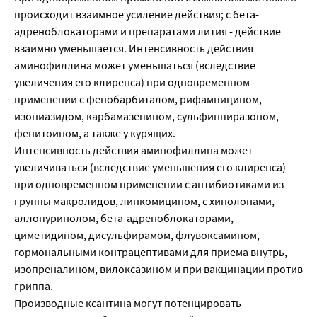
происходит взаимное усиление действия; с бета-
адреноблокаторами и препаратами лития - действие
взаимно уменьшается. Интенсивность действия
аминофиллина может уменьшаться (вследствие
увеличения его клиренса) при одновременном
применении с фенобарбиталом, рифампицином,
изониазидом, карбамазепином, сульфинпиразоном,
фенитоином, а также у курящих.
Интенсивность действия аминофиллина может
увеличиваться (вследствие уменьшения его клиренса)
при одновременном применении с антибиотиками из
группы макролидов, линкомицином, с хинолонами,
аллопуринолом, бета-адреноблокаторами,
циметидином, дисульфирамом, флувоксамином,
гормональными контрацептивами для приема внутрь,
изопреналином, вилоксазином и при вакцинации против
гриппа.
Производные ксантина могут потенцировать