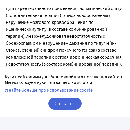
Для парентерального применения: астматический статус
(дополнительная терапия), апноэ новорожденных,
нарушение мозгового кровообращения по
ишемическому типу (в составе комбинированной
терапии), левожелудочковая недостаточность с
бронхоспазмом и нарушением дыхания по типу Чейн-
Стокса, отечный синдром почечного генеза (в составе
комплексной терапии); острая и хроническая сердечная
недостаточность (в составе комбинированной терапии).
Для приема внутрь: бронхообструктивный синдром
Куки необходимы для более удобного посещения сайтов.
различного генеза (в т.ч. бронхиальная астма, ХОБЛ,
Мы используем куки для вашего комфорта!
включая эмфизему легких, хронический обструктивный
Узнайте больше про использование cookie.
бронхит), гипертензия в малом круге кровообращения,
легочное сердце, ночное апноэ; острая и хроническая
Согласен
сердечная недостаточность (в составе комбинированной
терапии).
Корзина
Вход / Регистрация
Противопоказания