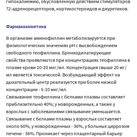
гипокалиемию, обусловленную действием стимуляторов
?2-адренорецепторов, кортикостероидов и диуретиков.
Фармакокинетика
В организме аминофиллин метаболизируется при
физиологических значениях pH с высвобождением
свободного теофиллина. Бронходилатирующие
свойства проявляются при концентрациях теофиллина в
плазме крови 10-20 мкг/мл. Концентрация свыше 20 мг/
мл является токсической. Возбуждающий эффект на
дыхательный центр реализуется при более низкой
концентрации - 5-10 мкг/мл.
Связывание теофиллина с белками плазмы составляет
приблизительно 40%; у новорожденных, а также у
взрослых с заболеваниями связывание уменьшается.
Связывание с белками плазмы у взрослых составляет
около 60%, у новорожденных - 36%, у больных циррозом
печени - 36%. Проникает через плацентарный барьер