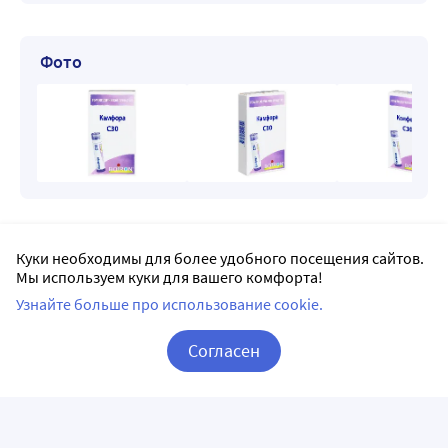
Фото
Доставка Камфора в Казани
Куки необходимы для более удобного посещения сайтов.
Мы используем куки для вашего комфорта!
Заказывая на Apteka.ru, можно выбрать доставку
Узнайте больше про использование cookie.
в удобную для вас аптеку рядом с домом или по дороге
на работу.
Согласен
Все пункты доставки в Казани – 393 аптеки.
Корзина
Вход / Регистрация
САУЛЫК
5