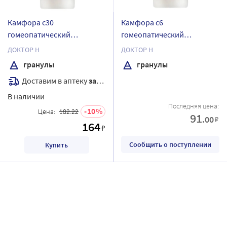
Камфора с30
Камфора с6
гомеопатический
гомеопатический
монокомпонентный
монокомпонентный
ДОКТОР Н
ДОКТОР Н
препарат природного
препарат природного
гранулы
гранулы
происхождения 5 гр
происхождения 5 гр
Доставим в аптеку
завтра
гранулы гомеопатические
гранулы гомеопатические
В наличии
Последняя цена:
10
Цена:
182.22
91
.00
₽
164
₽
Сообщить о поступлении
Купить