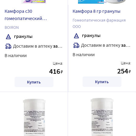
Камфора с30
Камфора 8 гр гранулы
гомеопатический
Гомеопатическая фармация
монокомпонентный
ООО
BOIRON
препарат минерально-
гранулы
гранулы
химического
Доставим в аптеку
завтра
Доставим в аптеку
завтра
происхождения 4 гр
В наличии
гранулы гомеопатические
В наличии
Цена:
Цена:
254
416
₽
₽
Купить
Купить