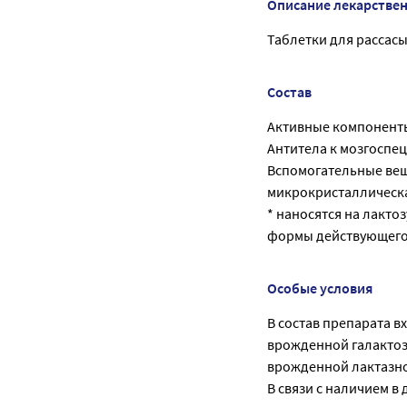
Описание лекарстве
Таблетки для рассасыв
Состав
Активные компонент
Антитела к мозгоспе
Вспомогательные веще
микрокристаллическая 
* наносятся на лакто
формы действующего
Особые условия
В состав препарата вх
врожденной галактоз
врожденной лактазно
В связи с наличием в