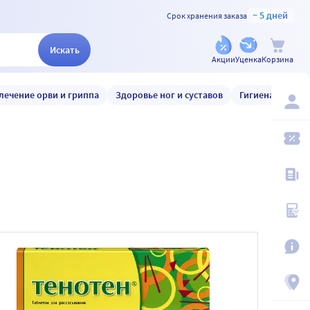
~ 5 дней
Срок хранения заказа
Искать
Акции
Уценка
Корзина
лечение орви и гриппа
Здоровье ног и суставов
Гигиена и уход