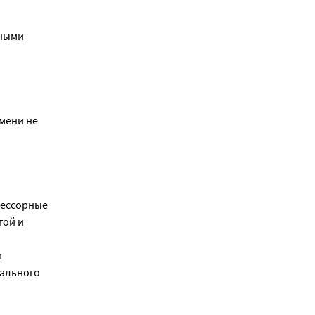
тными
мени не
рессорные
гой и
и
ального