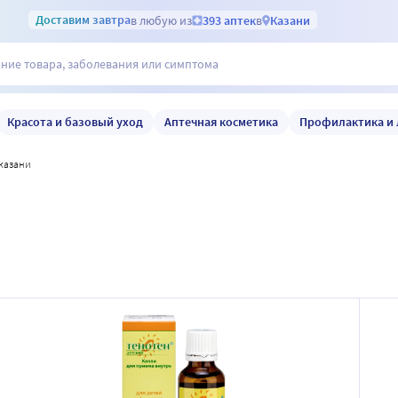
Доставим
завтра
в любую из
393 аптек
в
Казани
Красота и базовый уход
Аптечная косметика
Профилактика и 
 казани