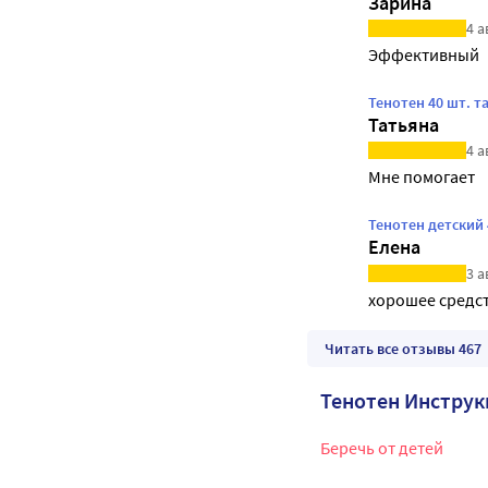
Зарина
4 а
Эффективный
Тенотен 40 шт. т
Татьяна
4 а
Мне помогает
Тенотен детский 
Елена
3 а
хорошее средс
Читать все отзывы 467
Тенотен Инстру
Беречь от детей