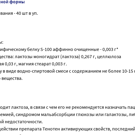
нной формы
ания - 40 шт в уп.
ы:
цифическому белку S-100 аффинно очищенные - 0,003 г*
ства: лактозы моногидрат (лактоза) 0,267 г, целлюлоза
0,03 г, магния стеарат 0,003 г.
зу в виде водно-спиртовой смеси с содержанием не более 10-15 
 вещества.
одит лактоза, в связи с чем его не рекомендуется назначать па
емией, синдромом мальабсорбции глюкозы или галактозы, ли
й недостаточности.
 действии препарата Тенотен активирующих свойств, последни