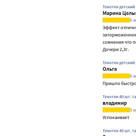
Тенотен детский 
Марина Целы
6 а
Эффект отличны
заторможенное,
сомнения что п
Дочери 2,3г.
Тенотен детский 
Ольга
6 а
Пришло быстр
Тенотен 40 шт. т
владимир
5 а
Успокаивает
Тенотен 40 шт. т