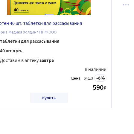
отен 40 шт. таблетки для рассасывания
ериа Медика Холдинг НПФ ООО
таблетки для рассасывания
40 шт в уп.
Доставим в аптеку
завтра
В наличии
8
Цена:
641.3
590
₽
Купить