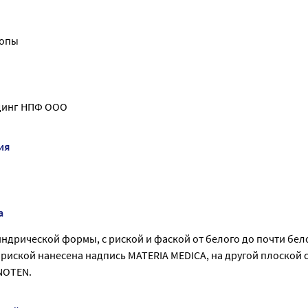
ропы
динг НПФ ООО
ия
а
дрической формы, с риской и фаской от белого до почти бело
 риской нанесена надпись MATERIA MEDICA, на другой плоской 
NOTEN.