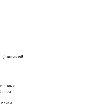
нг/г активной
циентам с
бо при
й прием