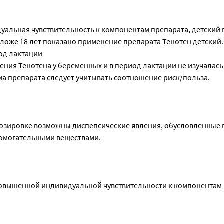
альная чувствительность к компонентам препарата, детский в
оложе 18 лет показано применение препарата Тенотен детский.
од лактации
ния Тенотена у беременных и в период лактации не изучалась
а препарата следует учитывать соотношение риск/польза.
озировке возможны диспепсические явления, обусловленные 
помогательными веществами.
вышенной индивидуальной чувствительности к компонентам 