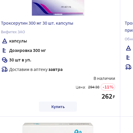
Троксерутин 300 мг 30 шт. капсулы
Тро
при
Вифитех ЗАО
капсулы
Дозировка 300 мг
30 шт в уп.
Доставим в аптеку
завтра
В наличии
11
Цена:
294.38
262
₽
Купить