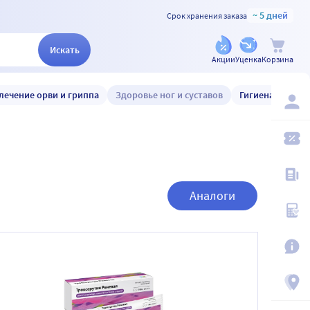
~ 5 дней
Срок хранения заказа
Искать
Акции
Уценка
Корзина
лечение орви и гриппа
Здоровье ног и суставов
Гигиена и уход
Аналоги