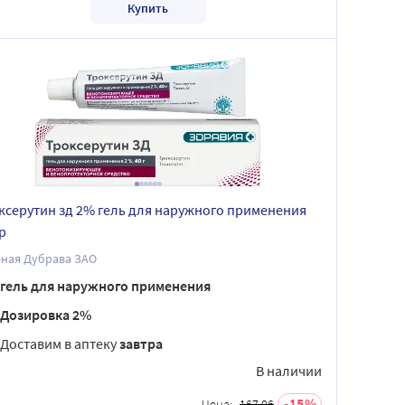
Купить
ксерутин зд 2% гель для наружного применения
р
еная Дубрава ЗАО
гель для наружного применения
Дозировка 2%
Доставим в аптеку
завтра
В наличии
15
Цена:
167.06