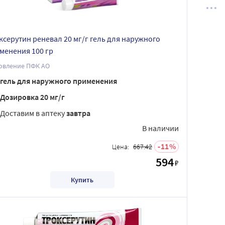
ксерутин реневал 20 мг/г гель для наружного
менения 100 гр
Обновление ПФК АО
гель для наружного применения
Дозировка 20 мг/г
Доставим в аптеку
завтра
В наличии
11
Цена:
667.42
594
₽
Купить