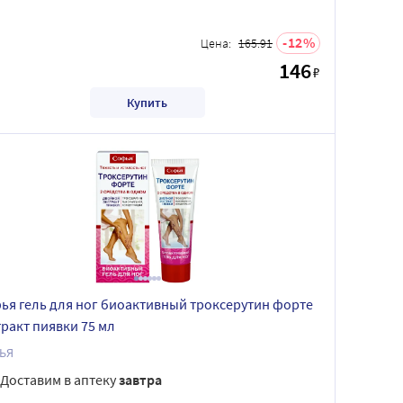
12
Цена:
165.91
146
₽
Купить
ья гель для ног биоактивный троксерутин форте
тракт пиявки 75 мл
ЬЯ
Доставим в аптеку
завтра