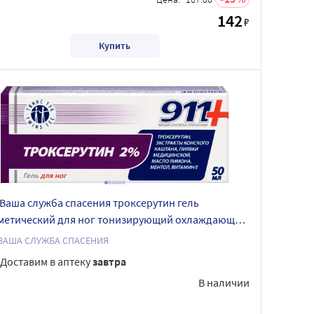
142
₽
Купить
 Ваша служба спасения троксерутин гель
метический для ног тонизирующий охлаждающий
мл
 ВАША СЛУЖБА СПАСЕНИЯ
Доставим в аптеку
завтра
В наличии