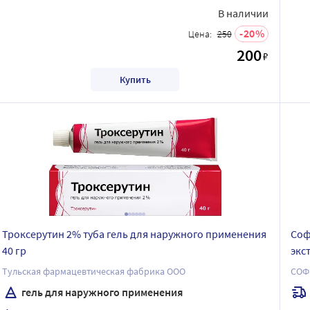
В наличии
20
Цена:
250
200
₽
Купить
Троксерутин 2% туба гель для наружного применения
Соф
40 гр
экс
Тульская фармацевтическая фабрика ООО
СОФ
гель для наружного применения