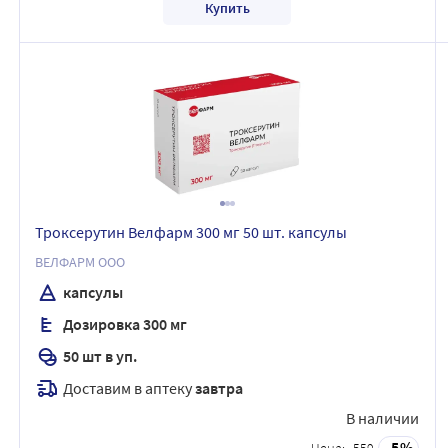
Купить
Троксерутин Велфарм 300 мг 50 шт. капсулы
ВЕЛФАРМ ООО
капсулы
Дозировка 300 мг
50 шт в уп.
Доставим в аптеку
завтра
В наличии
5
Цена:
559