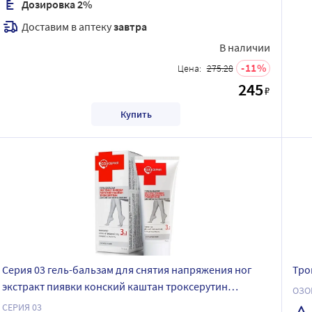
Дозировка 2%
Доставим в аптеку
завтра
В наличии
11
Цена:
275.28
245
₽
Купить
Серия 03 гель-бальзам для снятия напряжения ног
Тро
экстракт пиявки конский каштан троксерутин
ОЗО
охлаждающий 75 мл
СЕРИЯ 03