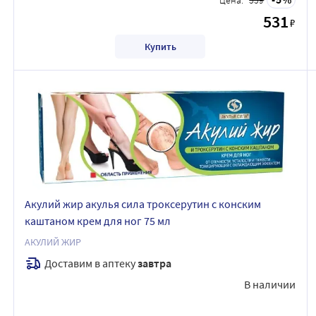
531
₽
Купить
Акулий жир акулья сила троксерутин с конским
каштаном крем для ног 75 мл
АКУЛИЙ ЖИР
Доставим в аптеку
завтра
В наличии