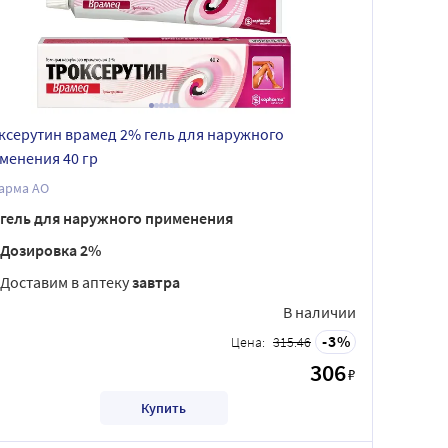
ксерутин врамед 2% гель для наружного
менения 40 гр
арма АО
гель для наружного применения
Дозировка 2%
Доставим в аптеку
завтра
В наличии
3
Цена:
315.46
306
₽
Купить