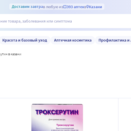
Доставим
завтра
в любую из
393 аптек
в
Казани
Красота и базовый уход
Аптечная косметика
Профилактика и 
рутин в казани