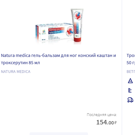
Natura medica гель-бальзам для ног конский каштан и
Тро
троксерутин 85 мл
50 г
NATURA MEDICA
ВЕТ
Последняя цена:
154
.00
₽