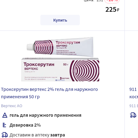
225
₽
Купить
Троксерутин вертекс 2% гель для наружного
911
применения 50 гр
кос
50 
Вертекс АО
911
гель для наружного применения
Дозировка 2%
Доставим в аптеку
завтра