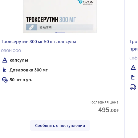
Троксерутин 300 мг 50 шт. капсулы
Тро
при
ОЗОН ООО
Соф
капсулы
Дозировка 300 мг
50 шт в уп.
Последняя цена:
495
.00
₽
Сообщить о поступлении