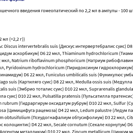
шечного введения гомеопатический по 2,2 мл в ампулы - 100 шт
 мл (=2,2 г))
Discus intervertebralis suis (Дискус интервертебралис суис) D8
цидум аскорбикум) D6 22 мкл, Thiaminum hydrochloricum (Тиам
 мкл, Natrium riboflavinum phosphoricum (Натриум рибофлави
л, Pyridoxinum hydrochloricum (Пиридоксинум гидрохлорикум) 
инамидум) D6 22 мкл, Funiculus umbilicalis suis (Фуникулюс ум
ilago suis (Картиляго суис) D8 22 мкл, Medulla ossis suis (Медулла
alis suis (Эмбрио тоталис суис) D10 22 мкл, Suprarenalis glandula
а суис) D10 22 мкл, Pulsatilla pratensis (Пульсатилла пратенсис)
 rubrum (Гидраргирум оксидатум рубрум) D10 22 мкл, Sulfur (С
mosa (Цимицифуга рацемоза) D4 22 мкл, Ledum palustre (Ледум п
m obtusifolium (Псеудогнафалиум обтусифолиум) D3 22 мкл, Citr
с колоцинтис) D4 22 мкл, Secale cornutum (Секале корнутум) D6
(Аргентум металликум) D10 22 мкл, Zincum metallicum (Цинкум 