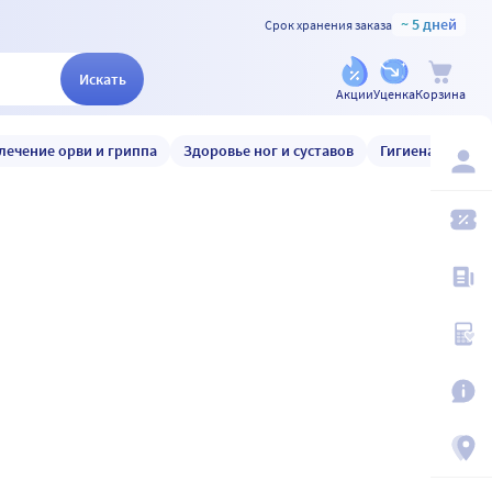
~ 5 дней
Срок хранения заказа
Искать
Акции
Уценка
Корзина
лечение орви и гриппа
Здоровье ног и суставов
Гигиена и уход