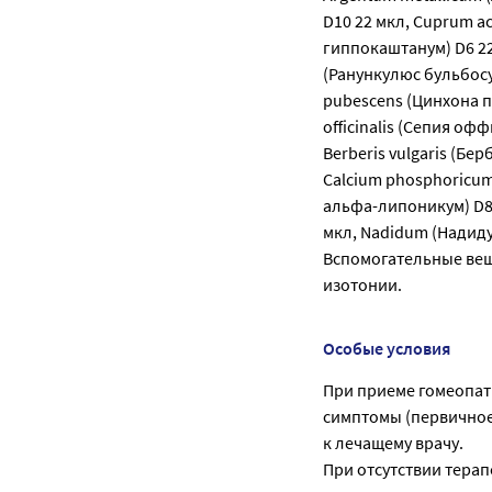
D10 22 мкл, Cuprum a
гиппокаштанум) D6 22
(Ранункулюс бульбосу
pubescens (Цинхона п
officinalis (Сепия оф
Berberis vulgaris (Бе
Calcium phosphoricum
альфа-липоникум) D8 
мкл, Nadidum (Надидум
Вспомогательные веще
изотонии.
Особые условия
При приеме гомеопат
симптомы (первичное 
к лечащему врачу.
При отсутствии тера