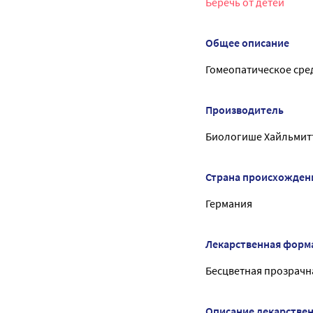
Беречь от детей
Общее описание
Гомеопатическое сре
Производитель
Биологише Хайльмитт
Страна происхожден
Германия
Лекарственная форм
Бесцветная прозрачна
Описание лекарстве