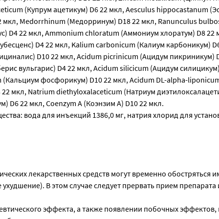
ceticum (Купрум ацетикум) D6 22 мкл, Aesculus hippocastanum (
 мкл, Medorrhinum (Медорринум) D18 22 мкл, Ranunculus bulbo
с) D4 22 мкл, Ammonium chloratum (Аммониум хлоратум) D8 22 
убесценс) D4 22 мкл, Kalium carbonicum (Калиум карбоникум) D6
фициналис) D10 22 мкл, Acidum picrinicum (Ацидум пикриникум) D
рберис вульгарис) D4 22 мкл, Acidum silicicum (Ацидум силицикум)
 (Кальциум фосфорикум) D10 22 мкл, Acidum DL-alpha-liponicu
22 мкл, Natrium diethyloxalaceticum (Натриум диэтилоксалацет
) D6 22 мкл, Coenzym А (Коэнзим А) D10 22 мкл.
ства: вода для инъекций 1386,0 мг, натрия хлорид для устан
ических лекарственных средств могут временно обостряться 
ухудшение). В этом случае следует прервать прием препарата 
певтического эффекта, а также появлении побочных эффектов,