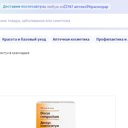
Доставим
послезавтра
в любую из
787 аптек
в
Краснодар
Красота и базовый уход
Аптечная косметика
Профилактика и 
позитум в краснодаре