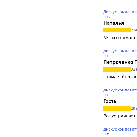
Дискус композит
шт.
Наталья
2 а
Мягко снимает
Дискус композит
шт.
Петроченко Т
31 
снимает боль в
Дискус композит
шт.
Гость
29 
Всё устраивает!
Дискус композит
шт.