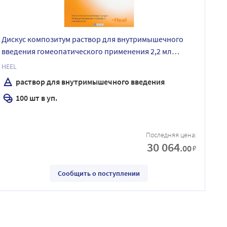
Дискус композитум раствор для внутримышечного
введения гомеопатического применения 2,2 мл
ампулы 100 шт.
HEEL
раствор для внутримышечного введения
100 шт в уп.
Последняя цена:
30 064
.00
₽
Сообщить о поступлении