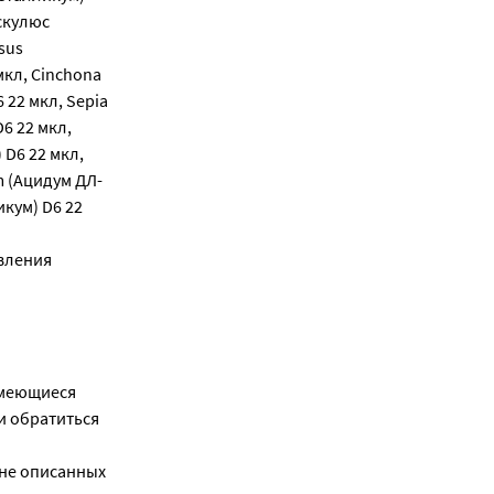
Эскулюс
sus
мкл, Cinchona
 22 мкл, Sepia
6 22 мкл,
 D6 22 мкл,
m (Ацидум ДЛ-
икум) D6 22
овления
имеющиеся
и обратиться
 не описанных