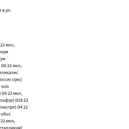
 в уп.
 22 мкл,
инум
нум
D6 22 мкл,
биликалис
 оссис суис)
 suis
 D6 22 мкл,
ульфур) D28 22
алюстре) D4 22
ullus
 22 мкл,
металликум)