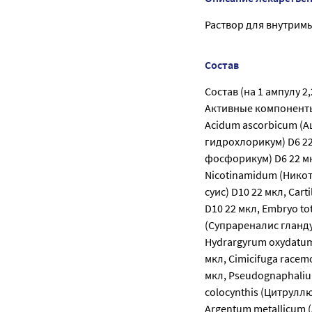
Раствор для внутримы
Состав
Состав (на 1 ампулу 2,2
Активные компоненты: 
Acidum ascorbicum (А
гидрохлорикум) D6 22
фосфорикум) D6 22 мк
Nicotinamidum (Никот
суис) D10 22 мкл, Cart
D10 22 мкл, Embryo tot
(Супрареналис гландул
Hydrargyrum oxydatum
мкл, Cimicifuga race
мкл, Pseudognaphaliu
colocynthis (Цитруллю
Argentum metallicum 