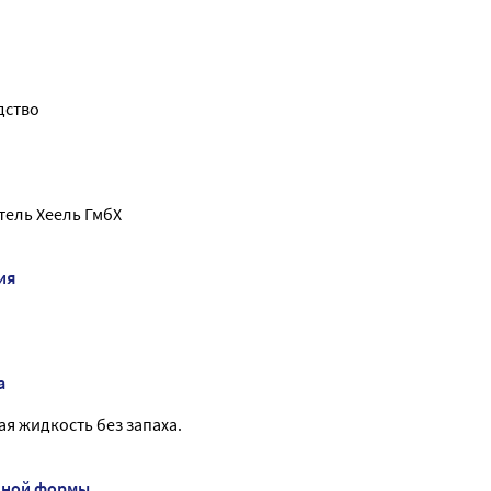
дство
ель Хеель ГмбХ
ия
а
я жидкость без запаха.
нной формы