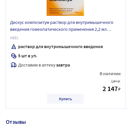
Дискус композитум раствор для внутримышечного
введения гомеопатического применения 2,2 мл
ампулы 5 шт.
HEEL
раствор для внутримышечного введения
5 шт в уп.
Доставим в аптеку
завтра
В наличии
Цена:
2 147
₽
Купить
Отзывы