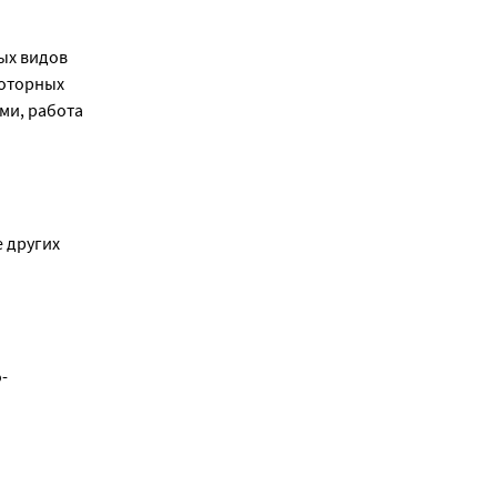
ых видов
моторных
ми, работа
 других
-