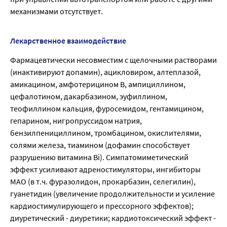
механизмами отсутствует.
Лекарственное взаимодействие
Фармацевтически несовместим с щелочными растворами
(инактивируют допамин), ацикловиром, алтеплазой,
амикацином, амфотерицином В, ампициллином,
цефалотином, дакарбазином, эуфиллином,
теофиллином кальция, фуросемидом, гентамицином,
гепарином, нигропруссидом натрия,
бензилпенициллином, тромбацином, окислителями,
солями железа, тиамином (дофамин способствует
разрушению витамина Bi). Симпатомиметический
эффект усиливают адреностимуляторы, ингибиторы
МАО (в т.ч. фуразолидон, прокарбазин, селегилин),
гуанетидин (увеличение продолжительности и усиление
кардиостимулирующего и прессорного эффектов);
диуретический - диуретики; кардиотоксический эффект -