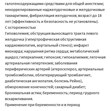
галогенсодержащими средствами для общей анестезии;
некоррелированные наджелудочковые и желудочковые
тахиаритмии, фибрилляция желудочков; возраст до 18
лет (эффективность и безопасность не установлены).
С осторожностью
Гиповолемия; обструкция выносящего тракта левого
желудочка (гипертрофическая обструктивная
кардиомиопатия, аортальный стеноз); инфаркт
миокарда; нарушения ритма сердца; метаболический
ацидоз; гиперкапния; гипоксия; гипокалиемия; легочная
артериальная гипертензия; заболевания
периферических артерий (атеросклероз, артериальные
тромбоэмболии, облитерирующий тромбангиит,
диабетическая ангиопатия, болезнь Рейно),
обморожение конечностей; сахарный диабет;
бронхиальная астма; беременность; период грудного
вскармливания.
Применение при беременности и в период