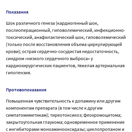
Показания
Шок различного генеза (кардиогенный шок,
послеоперационный, гиповолемический, инфекционно-
токсический, анафилактический шок, гиповолемический
(только после восстановления объема циркулирующей
крови); острая сердечно-сосудистая недостаточность,
синдром «низкого сердечного выброса» у
кардиохирургических пациентов, тяжелая артериальная
гипотензия.
Противопоказания
Повышенная чувствительность к допамину или другим
компонентам препарата (в том числе к другим
симпатомиметикам); тиреотоксикоз; феохромоцитома;
закрытоугольная глаукома; одновременное применение
с ингибиторами моноаминооксидазы; циклопропаном и