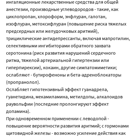
ингаляционные лекарственные средства для общей
анестезии, производные углеводородов - такие, как
циклопропан, хлороформ, энфлуран, галотан,
изофлуран, метоксифлуран (повышение риска тяжелых
предсердных или желудочковых аритмий),
трициклические антидепрессанты, включая мапротилин,
селективными ингибиторами обратного захвата
серотонина (риск развития нарушений сердечного
ритма, тяжелой артериальной гипертензии или
гиперпирексии), кокаин, другие симпатомиметики;
ослабляют - бутирофеноны и бета-адреноблокаторы
(пропранолол).
Ослабляет гипотензивный эффект гуанадрела,
гуанетидина, мекамиламина, метилдопы, алкалоидов
раувольфии (последние пролонгируют эффект
допамина).
При одновременном применении с леводопой -
повышение вероятности развития аритмий; с гормонами
щитовидной железы - возможно усиление действия как