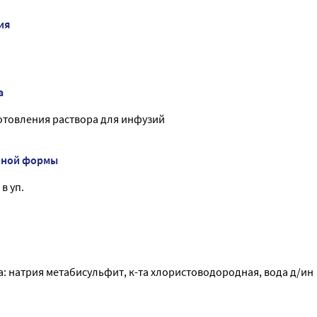
ия
а
отовления раствора для инфузий
нной формы
в уп.
: натрия метабисульфит, к-та хлористоводородная, вода д/ин