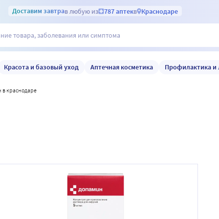
Доставим
завтра
в любую из
787 аптек
в
Краснодаре
Красота и базовый уход
Аптечная косметика
Профилактика и 
н в краснодаре