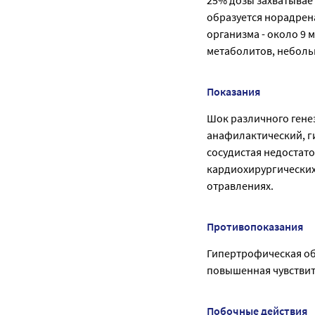
25% дозы захватывае
образуется норадрена
организма - около 9 
метаболитов, неболь
Показания
Шок различного гене
анафилактический, г
сосудистая недостато
кардиохирургических
отравлениях.
Противопоказания
Гипертрофическая о
повышенная чувствит
Побочные действия