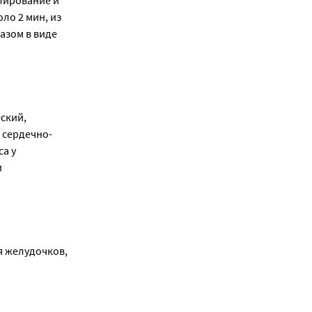
лирование и
ло 2 мин, из
разом в виде
ский,
 сердечно-
са у
и
 желудочков,