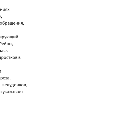
ениях
,
ообращения,
ерирующий
Рейно,
лась
дростков в
а.
реза;
 желудочков,
а указывает