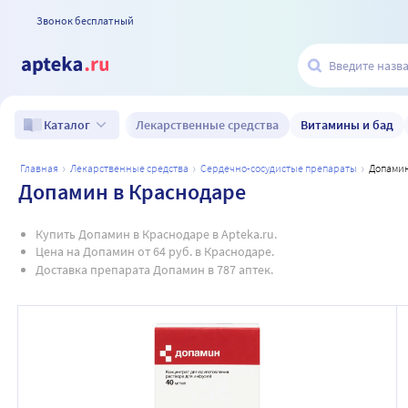
Звонок бесплатный
Лекарственные средства
Витамины и бад
Каталог
главная
лекарственные средства
сердечно-сосудистые препараты
допами
Допамин в Краснодаре
Купить Допамин в Краснодаре в Apteka.ru.
Цена на Допамин от 64 руб. в Краснодаре.
Доставка препарата Допамин в 787 аптек.