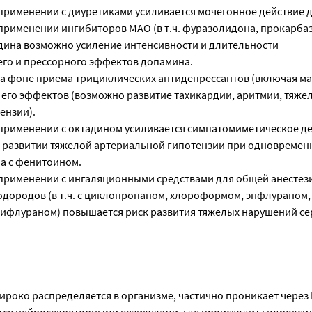
рименении с диуретиками усиливается мочегонное действие 
рименении ингибиторов МАО (в т.ч. фуразолидона, прокарба
идина возможно усиление интенсивности и длительности
го и прессорного эффектов допамина.
а фоне приема трициклических антидепрессантов (включая м
 его эффектов (возможно развитие тахикардии, аритмии, тяже
ензии).
рименении с октадином усиливается симпатомиметическое де
 развитии тяжелой артериальной гипотензии при одновремен
а с фенитоином.
рименении с ингаляционными средствами для общей анестез
дородов (в т.ч. с циклопропаном, хлороформом, энфлураном,
ифлураном) повышается риск развития тяжелых нарушений се
ироко распределяется в организме, частично проникает через 