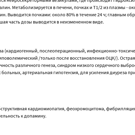
тся нейросекреторными везикулами, где происходит гидрокси
лин. Метаболизируется в печени, почках и T1/2 из плазмы - око
мин. Выводится почками: около 80% в течение 24 ч; главным об
шая часть дозы выводится в неизмененном виде.
за (кардиогенный, послеоперационный, инфекционно-токсиче
иповолемический /только после восстановления ОЦК/). Острая
чность различного генеза, синдром низкого сердечного выбро
 больных, артериальная гипотензия, для усиления диуреза пр
бструктивная кардиомиопатия, феохромоцитома, фибрилляция
ельность к допамину.