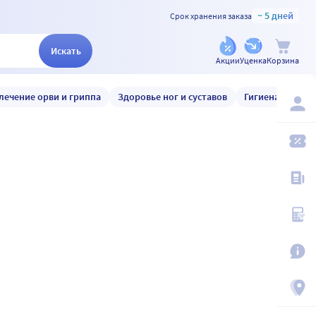
~ 5 дней
Срок хранения заказа
Искать
Акции
Уценка
Корзина
лечение орви и гриппа
Здоровье ног и суставов
Гигиена и уход