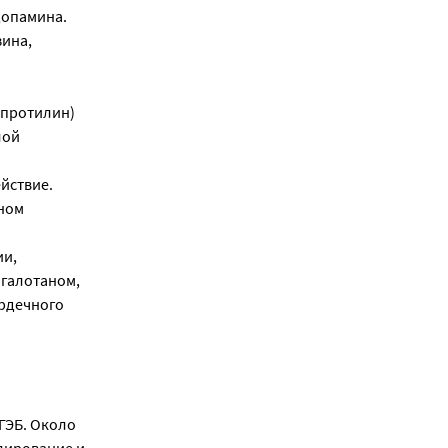
допамина.
зина,
апротилин)
лой
йствие.
ном
ии,
 галотаном,
рдечного
ГЭБ. Около