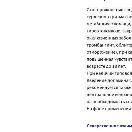
C осторожностью сле
сердечного ритма (т
метаболическом ацид
тиреотоксикозе, зак
окклюзионных заболе
тромбангиит, облите
отморожение), при са
повышенная чувствите
возрасте до 18 лет.
При наличии гиповол
Введение допамина сл
рекомендуется также
центральное венозно
на необходимость сн
На фоне применения 
Лекарственное взаи