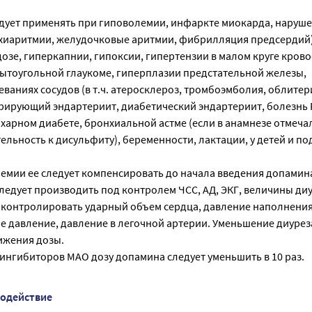
дует применять при гиповолемии, инфаркте миокарда, наруш
ахиаритмии, желудочковые аритмии, фибрилляция предсердий)
озе, гиперкапнии, гипоксии, гипертензии в малом круге кров
рытоугольной глаукоме, гиперплазии предстательной железы,
ваниях сосудов (в т.ч. атеросклероз, тромбоэмболия, облит
рирующий эндартериит, диабетический эндартериит, болезнь 
харном диабете, бронхиальной астме (если в анамнезе отмеча
льность к дисульфиту), беременности, лактации, у детей и по
емии ее следует компенсировать до начала введения допамин
едует производить под контролем ЧСС, АД, ЭКГ, величины диу
 контролировать ударный объем сердца, давление наполнения
е давление, давление в легочной артерии. Уменьшение диурез
ижения дозы.
ингибиторов МАО дозу допамина следует уменьшить в 10 раз.
модействие