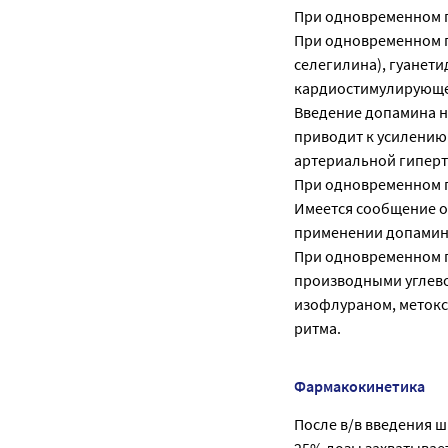
При одновременном п
При одновременном п
селегилина), гуанет
кардиостимулирующе
Введение допамина н
приводит к усилению
артериальной гиперт
При одновременном п
Имеется сообщение о
применении допамин
При одновременном п
производными углево
изофлураном, метокс
ритма.
Фармакокинетика
После в/в введения ш