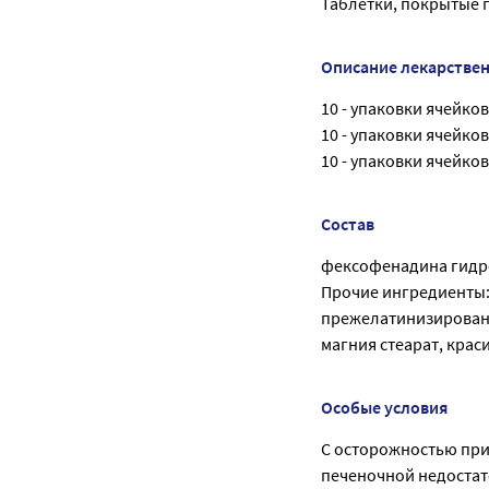
Таблетки, покрытые
Описание лекарстве
10 - упаковки ячейко
10 - упаковки ячейко
10 - упаковки ячейко
Состав
фексофенадина гидро
Прочие ингредиенты:
прежелатинизированн
магния стеарат, крас
Особые условия
С осторожностью при
печеночной недостат