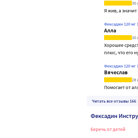
30 
Я жив, а значит
Фексадин 120 мг
Алла
30 
Хорошее средст
плюс, что его н
Фексадин 120 мг
Вячеслав
28 
Помогает от ал
Читать все отзывы 166
Фексадин Инстр
Беречь от детей