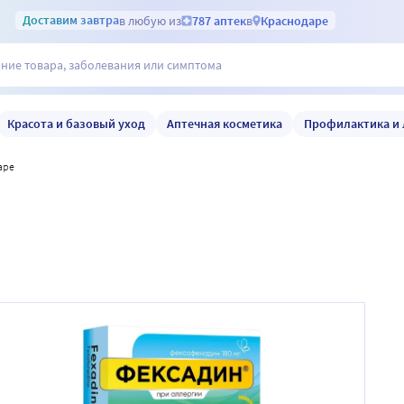
Доставим
завтра
в любую из
787 аптек
в
Краснодаре
Красота и базовый уход
Аптечная косметика
Профилактика и 
аре