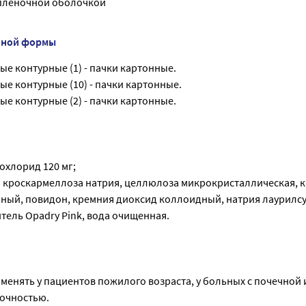
 пленочной оболочкой
нной формы
вые контурные (1) - пачки картонные.
вые контурные (10) - пачки картонные.
вые контурные (2) - пачки картонные.
хлорид 120 мг;
 кроскармеллоза натрия, целлюлоза микрокристаллическая, 
ый, повидон, кремния диоксид коллоидный, натрия лаурилс
итель Opadry Pink, вода очищенная.
менять у пациентов пожилого возраста, у больных с почечной 
очностью.