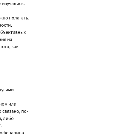
 изучались.
жно полагать,
ности,
объективных
ния на
того, как
ругими
ном или
 связано, по-
, либо
.
софенадина