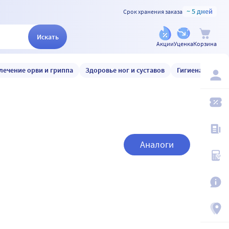
~ 5 дней
Срок хранения заказа
Искать
Акции
Уценка
Корзина
лечение орви и гриппа
Здоровье ног и суставов
Гигиена и уход
Аналоги