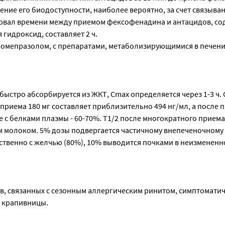
ие его биодоступности, наиболее вероятно, за счет связыван
рвал времени между приемом фексофенадина и антацидов, с
гидроксид, составляет 2 ч.
с омепразолом, с препаратами, метаболизирующимися в печени
быстро абсорбируется из ЖКТ, Cmax определяется через 1-3 ч.
приема 180 мг составляет приблизительно 494 нг/мл, а после п
 с белками плазмы - 60-70%. T1/2 после многократного приема -
м молоком. 5% дозы подвергается частичному внепеченочному
твенно с желчью (80%), 10% выводится почками в неизмененн
в, связанных с сезонным аллергическим ринитом, симптомати
 крапивницы.