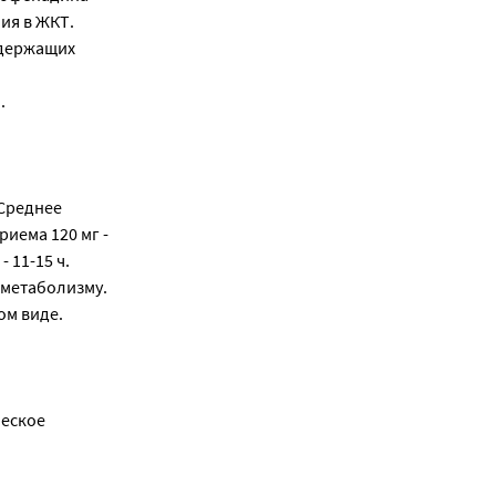
ия в ЖКТ.
одержащих
.
 Среднее
риема 120 мг -
 11-15 ч.
 метаболизму.
ом виде.
ческое