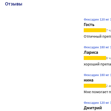
Отзывы
Фексадин 120 мг
Гость
7 ч
Отличный препа
Фексадин 180 мг
Лариса
8 ч
хороший препа
Фексадин 180 мг
нина
2 а
Мне помогает 
Фексадин 120 мг
Дмитрий