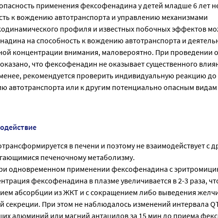
опасность применения фексофенадина у детей младше 6 лет не
сть к вождению автотранспорта и управлению механизмами
одинамического профиля и известных побочных эффектов мо
надина на способность к вождению автотранспорта и деятель
ой концентрации внимания, маловероятно. При проведении 
оказано, что фексофенадин не оказывает существенного влия
 менее, рекомендуется проверить индивидуальную реакцию до 
ию автотранспорта или к другим потенциально опасным видам
модействие
трансформируется в печени и поэтому не взаимодействует с д
ргающимися печеночному метаболизму.
 при одновременном применении фексофенадина с эритромици
трация фексофенадина в плазме увеличивается в 2-3 раза, что
нием абсорбции из ЖКТ и с сокращением либо выведения желчи
й секреции. При этом не наблюдалось изменений интервала QT
их алюминий или магний антацидов за 15 мин до приема фек