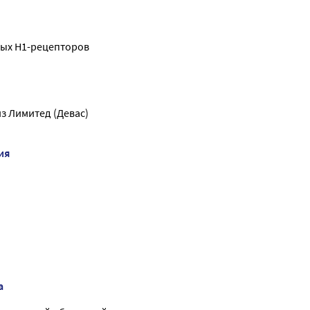
ых Н1-рецепторов
з Лимитед (Девас)
ия
а