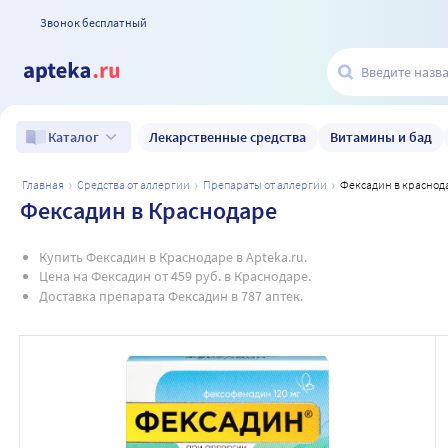
Звонок бесплатный
Лекарственные средства
Витамины и бад
Каталог
главная
средства от аллергии
препараты от аллергии
фексадин в краснод
Фексадин в Краснодаре
Купить Фексадин в Краснодаре в Apteka.ru.
Цена на Фексадин от 459 руб. в Краснодаре.
Доставка препарата Фексадин в 787 аптек.