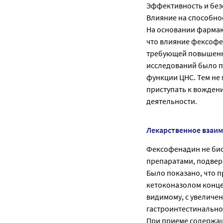
Эффективность и без
Влияние на способно
На основании фармак
что влияние фексофе
требующей повышенн
исследований было п
функции ЦНС. Тем не
приступать к вожден
деятельности.
Лекарственное взаи
Фексофенадин не био
препаратами, подве
Было показано, что
кетоконазолом концен
видимому, с увеличе
гастроинтестинально
При приеме содержащ