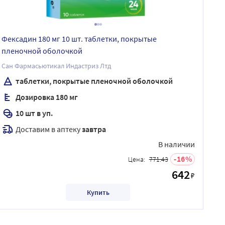
Фексадин 180 мг 10 шт. таблетки, покрытые
пленочной оболочкой
Сан Фармасьютикал Индастриз Лтд
таблетки, покрытые пленочной оболочкой
Дозировка 180 мг
10 шт в уп.
Доставим в аптеку
завтра
В наличии
16
Цена:
771.43
642
₽
Купить