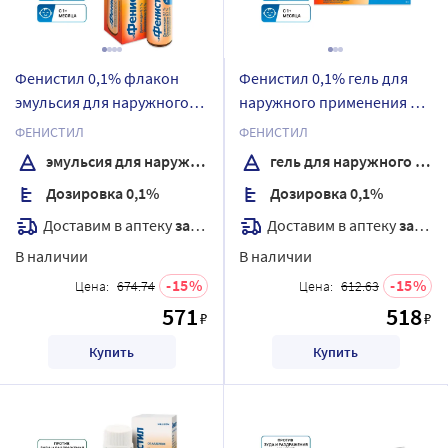
Фенистил 0,1% флакон
Фенистил 0,1% гель для
эмульсия для наружного
наружного применения 30
применения 8 мл
гр
ФЕНИСТИЛ
ФЕНИСТИЛ
эмульсия для наружного применения
гель для наружного применения
Дозировка 0,1%
Дозировка 0,1%
Доставим в аптеку
завтра
Доставим в аптеку
завтра
В наличии
В наличии
15
15
Цена:
674.74
Цена:
612.63
571
518
₽
₽
Купить
Купить