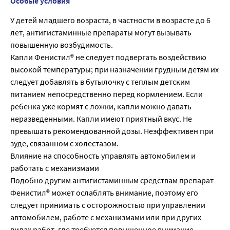
Особые условия
У детей младшего возраста, в частности в возрасте до 6
лет, антигистаминные препараты могут вызывать
повышенную возбудимость.
Капли Фенистил® не следует подвергать воздействию
высокой температуры; при назначении грудным детям их
следует добавлять в бутылочку с теплым детским
питанием непосредственно перед кормлением. Если
ребенка уже кормят с ложки, капли можно давать
неразведенными. Капли имеют приятный вкус. Не
превышать рекомендованной дозы. Неэффективен при
зуде, связанном с холестазом.
Влияние на способность управлять автомобилем и
работать с механизмами
Подобно другим антигистаминным средствам препарат
Фенистил® может ослаблять внимание, поэтому его
следует принимать с осторожностью при управлении
автомобилем, работе с механизмами или при других
видах работ, где требуется повышенное внимание