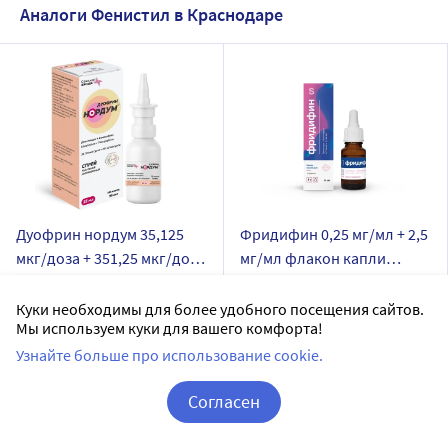
Аналоги Фенистил в Краснодаре
Дуофрин нордум 35,125
Фридифин 0,25 мг/мл + 2,5
мкг/доза + 351,25 мкг/доза
мг/мл флакон капли
флакон спрей назальный
назальные 15 мл
Северная Звезда НАО
Гротекс ООО
дозированный 15 мл
Куки необходимы для более удобного посещения сайтов.
спрей назальный дозированный
капли назальные
Мы используем куки для вашего комфорта!
Дозировка 35,125 мкг/доза + 351,25 мкг/доза
Дозировка 0,25 мг/мл + 2,5 мг/мл
Узнайте больше про использование cookie.
Доставим в аптеку
завтра
Доставим в аптеку
завтра
Согласен
В наличии
В наличии
Корзина
Вход / Регистрация
13
20
Цена:
405.75
Цена:
418