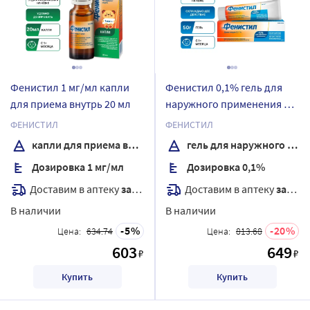
Фенистил 1 мг/мл капли
Фенистил 0,1% гель для
для приема внутрь 20 мл
наружного применения 50
гр
ФЕНИСТИЛ
ФЕНИСТИЛ
капли для приема внутрь
гель для наружного применения
Дозировка 1 мг/мл
Дозировка 0,1%
Доставим в аптеку
завтра
Доставим в аптеку
завтра
В наличии
В наличии
5
20
Цена:
634.74
Цена:
813.68
603
649
₽
₽
Купить
Купить