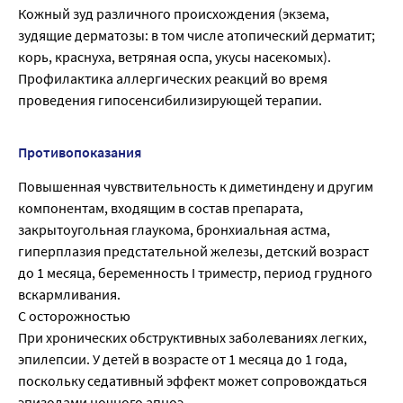
Кожный зуд различного происхождения (экзема,
зудящие дерматозы: в том числе атопический дерматит;
корь, краснуха, ветряная оспа, укусы насекомых).
Профилактика аллергических реакций во время
проведения гипосенсибилизирующей терапии.
Противопоказания
Повышенная чувствительность к диметиндену и другим
компонентам, входящим в состав препарата,
закрытоугольная глаукома, бронхиальная астма,
гиперплазия предстательной железы, детский возраст
до 1 месяца, беременность I триместр, период грудного
вскармливания.
С осторожностью
При хронических обструктивных заболеваниях легких,
эпилепсии. У детей в возрасте от 1 месяца до 1 года,
поскольку седативный эффект может сопровождаться
эпизодами ночного апноэ.