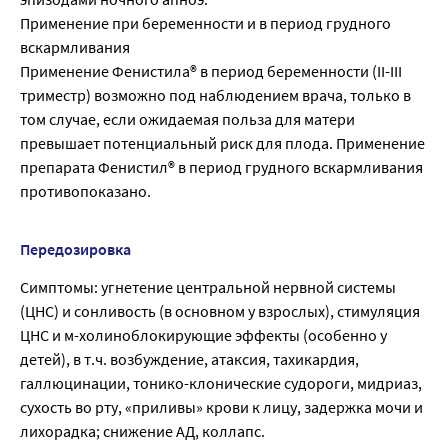
Применение при беременности и в период грудного
вскармливания
Применение Фенистила® в период беременности (II-III
триместр) возможно под наблюдением врача, только в
том случае, если ожидаемая польза для матери
превышает потенциальный риск для плода. Применение
препарата Фенистил® в период грудного вскармливания
противопоказано.
Передозировка
Симптомы: угнетение центральной нервной системы
(ЦНС) и сонливость (в основном у взрослых), стимуляция
ЦНС и м-холиноблокирующие эффекты (особенно у
детей), в т.ч. возбуждение, атаксия, тахикардия,
галлюцинации, тонико-клонические судороги, мидриаз,
сухость во рту, «приливы» крови к лицу, задержка мочи и
лихорадка; снижение АД, коллапс.