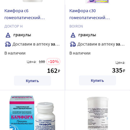
Камфора с6
Камфора с30
гомеопатический
гомеопатический
монокомпонентный
монокомпонентный
ДОКТОР Н
BOIRON
препарат природного
препарат минерально-
гранулы
гранулы
происхождения 5 гр
химического
Доставим в аптеку
завтра
Доставим в аптеку
завтра
гранулы гомеопатические
происхождения 4 гр
гранулы гомеопатические
В наличии
В наличии
10
Цена:
180
Цена:
335
162
₽
₽
Купить
Купить