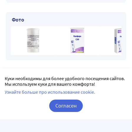
Фото
Доставка Камфора в Краснодаре
Куки необходимы для более удобного посещения сайтов.
Мы используем куки для вашего комфорта!
Заказывая на Apteka.ru, можно выбрать доставку
Узнайте больше про использование cookie.
в удобную для вас аптеку рядом с домом или по дороге
на работу.
Согласен
Все пункты доставки в Краснодаре – 803 аптеки.
Корзина
Вход / Регистрация
Ригла
5