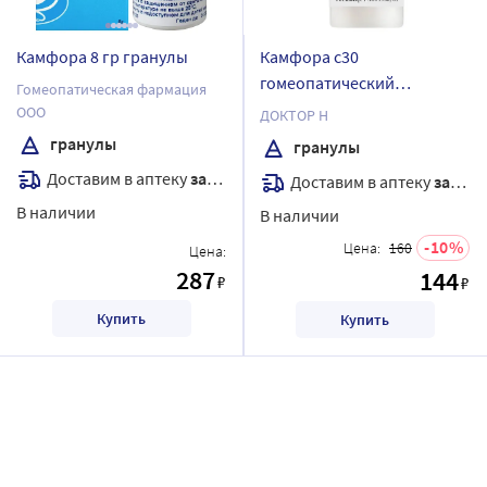
Камфора 8 гр гранулы
Камфора с30
гомеопатический
Гомеопатическая фармация
монокомпонентный
ООО
ДОКТОР Н
препарат природного
гранулы
гранулы
происхождения 5 гр
Доставим в аптеку
завтра
Доставим в аптеку
завтра
гранулы гомеопатические
В наличии
В наличии
10
Цена:
160
Цена:
287
144
₽
₽
Купить
Купить