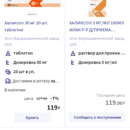
Халиксол 30 мг 20 шт.
ХАЛИКСОЛ 3 МГ/МЛ 100МЛ
таблетки
ФЛАК Р-Р Д/ПРИЕМА
ВНУТРЬ
Эгис Фармацевтический завод
Эгис Фармацевтический завод
ЗАО
ЗАО
таблетки
раствор для приема внутрь
Дозировка 30 мг
Дозировка 3 мг/мл
20 шт в уп.
Доставим в аптеку
завтра
В наличии
Последняя цена:
7
Цена:
127.96
119
.00
₽
119
₽
Сообщить о поступлении
Купить