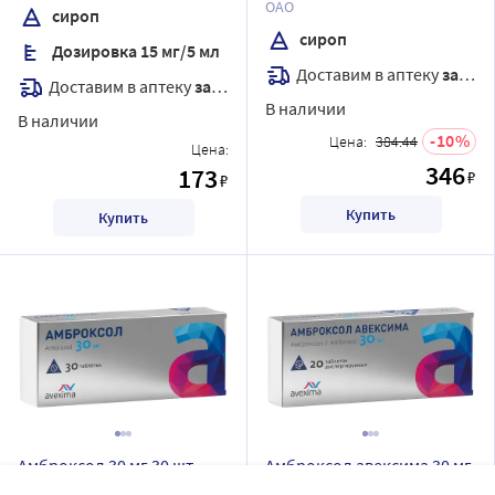
ОАО
сироп
сироп
Дозировка 15 мг/5 мл
Доставим в аптеку
завтра
Доставим в аптеку
завтра
В наличии
В наличии
10
Цена:
384.44
Цена:
346
173
₽
₽
Купить
Купить
Амброксол 30 мг 30 шт.
Амброксол авексима 30 мг
таблетки
20 шт. таблетки