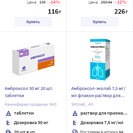
14
12
Цена:
135
Цена:
258.64
116
226
₽
₽
Купить
Купить
Амброксол 30 мг 20 шт.
Амброксол-эколаб 7,5 мг/
таблетки
мл флакон раствор для
приема внутрь и
Канонфарма продакшн ЗАО
ЭКОлаб_ АО
ингаляций 100 мл + мерная
таблетки
раствор для приема внутрь
ложка
Дозировка 30 мг
Дозировка 7,5 мг/мл
Доставим в аптеку
завтра
20 шт в уп.