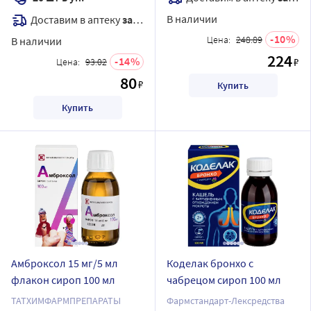
В наличии
Доставим в аптеку
завтра
10
Цена:
248.89
В наличии
224
14
₽
Цена:
93.02
80
₽
Купить
Купить
Амброксол 15 мг/5 мл
Коделак бронхо с
флакон сироп 100 мл
чабрецом сироп 100 мл
ТАТХИМФАРМПРЕПАРАТЫ
Фармстандарт-Лексредства