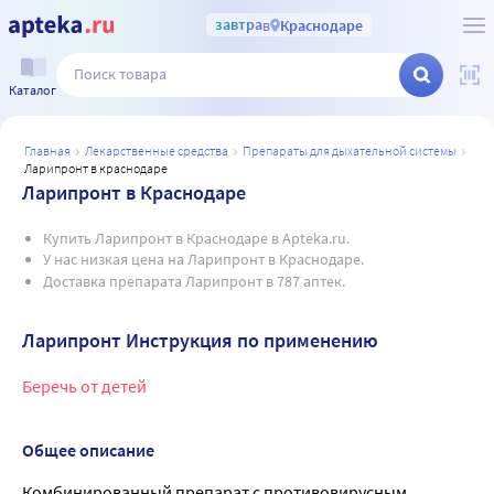
завтра
в
Краснодаре
Каталог
главная
лекарственные средства
препараты для дыхательной системы
ларипронт в краснодаре
Ларипронт в Краснодаре
Купить Ларипронт в Краснодаре в Apteka.ru.
У нас низкая цена на Ларипронт в Краснодаре.
Доставка препарата Ларипронт в 787 аптек.
Ларипронт Инструкция по применению
Беречь от детей
Общее описание
Комбинированный препарат с противовирусным,